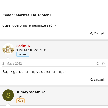
Cevap: Marifetli buzdolabı
güzel doalpmış emeğinize sağlık
Cevapla
SadmiN
♥ Evli Mutlu Çocuklu ♥
Yönetici
21 Mayıs 2012
#4
Başlık güncellenmiş ve düzenlenmiştir.
Cevapla
sumeyrademirci
S
Üye
Üye