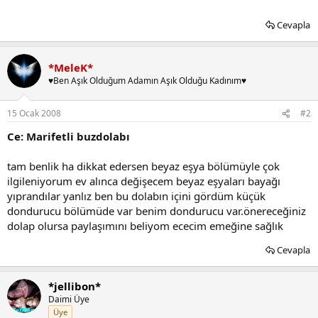
Cevapla
*MeleK*
♥Ben Aşık Olduğum Adamın Aşık Olduğu Kadınım♥
15 Ocak 2008
#2
Ce: Marifetli buzdolabı
tam benlik ha dikkat edersen beyaz eşya bölümüyle çok
ilgileniyorum ev alınca değişecem beyaz eşyaları bayağı
yıprandılar yanlız ben bu dolabın içini gördüm küçük
dondurucu bölümüde var benim dondurucu var.önereceğiniz
dolap olursa paylaşımını beliyom ececim emeğine sağlık
Cevapla
*jellibon*
Daimi Üye
Üye