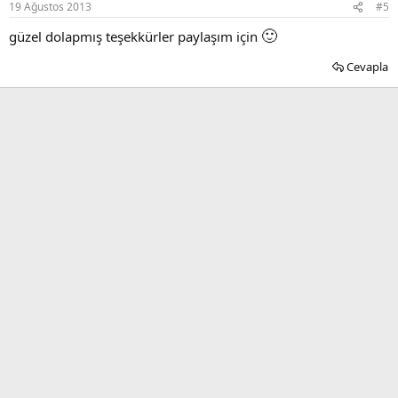
19 Ağustos 2013
#5
🙂
güzel dolapmış teşekkürler paylaşım için
Cevapla