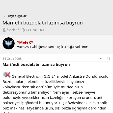
Beyaz Eşyalar
Marifetli buzdolabı lazımsa buyrun
K
B
*MeleK*
14 Ocak 2008
o
a
n
ş
*MeleK*
b
l
♥Ben Aşık Olduğum Adamın Aşık Olduğu Kadınım♥
u
a
y
n
u
g
14 Ocak 2008
#1
b
ı
Marifetli buzdolabı lazımsa buyrun
a
ç
ş
t
l
a
General Electric'in GIG 21 model Ankastre Donduruculu
a
r
Buzdolapları, teknolojik özellikleriyle hayatınızı
t
i
kolaylaştırırken şık görünümüyle mutfağınızın
a
h
dekorasyonunu tamamlıyor. Nem ayarlı sebze-meyve
n
i
bölümüyle yiyeceklerinizin tazeliğini koruyan ürünün, anti
bakteriyel iç gövdesi bulunuyor. Dış gövdesindeki elektronik
buz makinesi sayesinde ürün, sizi buzla uğraşma derdinden