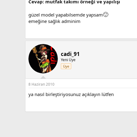
Cevap: mutfak takımı örneği ve yapılışı
🙂
güzel model yapabilsemde yapsam
emeğine sağlık adminim
cadi_91
Yeni Üye
Üye
8 Haziran 2010
ya nasıl birleştiriyosunuz açıklayın lütfen