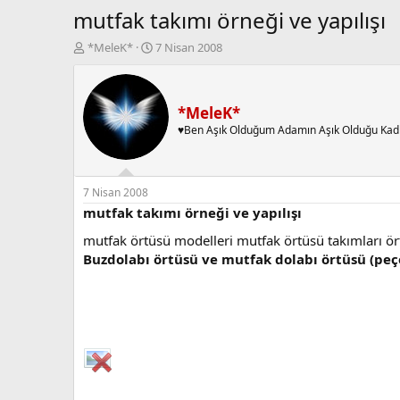
mutfak takımı örneği ve yapılışı
K
B
*MeleK*
7 Nisan 2008
o
a
n
ş
b
l
u
a
*MeleK*
y
n
♥Ben Aşık Olduğum Adamın Aşık Olduğu Kad
u
g
b
ı
a
ç
ş
t
7 Nisan 2008
l
a
mutfak takımı örneği ve yapılışı
a
r
mutfak örtüsü modelleri mutfak örtüsü takımları örtü
t
i
a
h
Buzdolabı örtüsü ve mutfak dolabı örtüsü (peçe
n
i