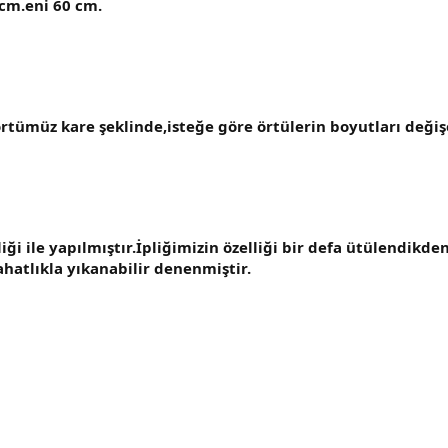
cm.eni 60 cm.
rtümüz kare şeklinde,isteğe göre örtülerin boyutları değişe
liği ile yapılmıştır.İpliğimizin özelliği bir defa ütülendikd
ahatlıkla yıkanabilir denenmiştir.