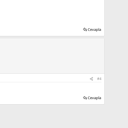
Cevapla
#4
Cevapla