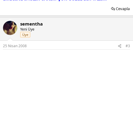
Cevapla
sementha
Yeni Üye
Üye
25 Nisan 2008
#3