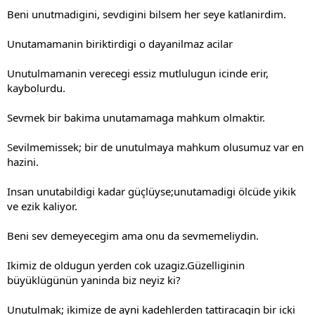
Beni unutmadigini, sevdigini bilsem her seye katlanirdim.
Unutamamanin biriktirdigi o dayanilmaz acilar
Unutulmamanin verecegi essiz mutlulugun icinde erir,
kaybolurdu.
Sevmek bir bakima unutamamaga mahkum olmaktir.
S
evilmemissek; bir de unutulmaya mahkum olusumuz var en
hazini.
Insan unutabildigi kadar güçlüyse;unutamadigi ölcüde yikik
ve ezik kaliyor.
Beni sev demeyecegim ama onu da sevmemeliydin.
Ikimiz de oldugun yerden cok uzagiz.Güzelliginin
büyüklügünün yaninda biz neyiz ki?
Unutulmak; ikimize de ayni kadehlerden tattiracagin bir icki