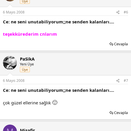
Üye
6 Mayıs 2008
#6
Ce: ne seni unutabiliyorum;;ne senden kalanları....
teşekkürederim cnlarım
Cevapla
PaSikA
Yeni Üye
Üye
6 Mayıs 2008
#7
Ce: ne seni unutabiliyorum;;ne senden kalanları....
🙂
çok güzel ellerine sağlık
Cevapla
Misafir