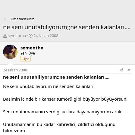
Bilmedikleriniz
ne seni unutabiliyorum;;ne senden kalanları....
K
B
sementha
24 Nisan 2008
o
a
n
ş
sementha
b
l
Yeni Üye
u
a
Üye
y
n
u
g
24 Nisan 2008
#1
b
ı
ne seni unutabiliyorum;;ne senden kalanları....
a
ç
ş
t
Ne seni unutabiliyorum ne senden kalanlari.
l
a
a
r
Basimin icinde bir kanser tümörü gibi büyüyor büyüyorsun.
t
i
a
h
Seni unutamamanin verdigi acilara dayanamiyorum artik.
n
i
Unutamamanin bu kadar kahredici, cildirtici oldugunu
bilmezdim.