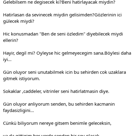
Gelebilsem ne degisecek ki?Beni hatirlayacak miydin?
Hatirlasan da sevinecek miydin gelisimden?Gözlerinin ici
gülecek miydi?
Hic konusmadan "Ben de seni özledim" diyebilecek miydi
ellerin?
Hayir, degil mi? Oyleyse hic gelmeyecegim sana.Böylesi daha
iyi...
Gün oluyor seni unutabilmek icin bu sehirden cok uzaklara
gitmek istiyorum.
Sokaklar ,caddeler, vitrinler seni hatirlatmasin diye.
Gün oluyor anliyorum senden, bu sehirden kacmanin
faydasizligini...
Cünkü biliyorum nereye gitsem benimle geleceksin,
ya da gittigim her yerde senden bir sey olacak.