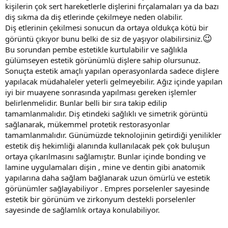
kişilerin çok sert hareketlerle dişlerini fırçalamaları ya da bazı
diş sıkma da diş etlerinde çekilmeye neden olabilir.
Diş etlerinin çekilmesi sonucun da ortaya oldukça kötü bir
😉
görüntü çıkıyor bunu belki de siz de yaşıyor olabilirsiniz.
Bu sorundan pembe estetikle kurtulabilir ve sağlıkla
gülümseyen estetik görünümlü dişlere sahip olursunuz.
Sonuçta estetik amaçlı yapılan operasyonlarda sadece dişlere
yapılacak müdahaleler yeterli gelmeyebilir. Ağız içinde yapılan
iyi bir muayene sonrasında yapılması gereken işlemler
belirlenmelidir. Bunlar belli bir sıra takip edilip
tamamlanmalıdır. Diş etindeki sağlıklı ve simetrik görüntü
sağlanarak, mükemmel protetik restorasyonlar
tamamlanmalıdır. Günümüzde teknolojinin getirdiği yenilikler
estetik diş hekimliği alanında kullanılacak pek çok buluşun
ortaya çıkarılmasını sağlamıştır. Bunlar içinde bonding ve
lamine uygulamaları dişin , mine ve dentin gibi anatomik
yapılarına daha sağlam bağlanarak uzun ömürlü ve estetik
görünümler sağlayabiliyor . Empres porselenler sayesinde
estetik bir görünüm ve zirkonyum destekli porselenler
sayesinde de sağlamlık ortaya konulabiliyor.