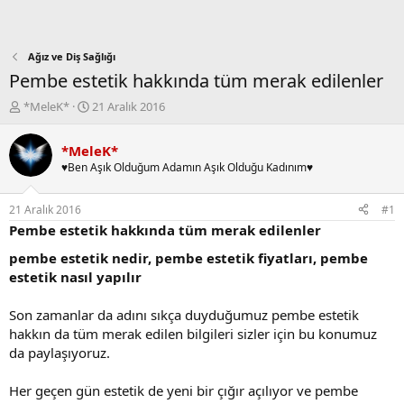
Ağız ve Diş Sağlığı
Pembe estetik hakkında tüm merak edilenler
K
B
*MeleK*
21 Aralık 2016
o
a
n
ş
*MeleK*
b
l
♥Ben Aşık Olduğum Adamın Aşık Olduğu Kadınım♥
u
a
y
n
u
g
21 Aralık 2016
#1
b
ı
Pembe estetik hakkında tüm merak edilenler
a
ç
ş
t
pembe estetik nedir, pembe estetik fiyatları, pembe
l
a
estetik nasıl yapılır
a
r
t
i
Son zamanlar da adını sıkça duyduğumuz pembe estetik
a
h
hakkın da tüm merak edilen bilgileri sizler için bu konumuz
n
i
da paylaşıyoruz.
Her geçen gün estetik de yeni bir çığır açılıyor ve pembe