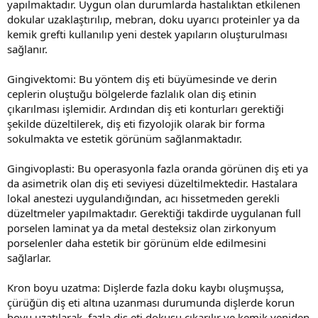
yapılmaktadır. Uygun olan durumlarda hastalıktan etkilenen
dokular uzaklaştırılıp, mebran, doku uyarıcı proteinler ya da
kemik grefti kullanılıp yeni destek yapıların oluşturulması
sağlanır.
Gingivektomi: Bu yöntem diş eti büyümesinde ve derin
ceplerin oluştuğu bölgelerde fazlalık olan diş etinin
çıkarılması işlemidir. Ardından diş eti konturları gerektiği
şekilde düzeltilerek, diş eti fizyolojik olarak bir forma
sokulmakta ve estetik görünüm sağlanmaktadır.
Gingivoplasti: Bu operasyonla fazla oranda görünen diş eti ya
da asimetrik olan diş eti seviyesi düzeltilmektedir. Hastalara
lokal anestezi uygulandığından, acı hissetmeden gerekli
düzeltmeler yapılmaktadır. Gerektiği takdirde uygulanan full
porselen laminat ya da metal desteksiz olan zirkonyum
porselenler daha estetik bir görünüm elde edilmesini
sağlarlar.
Kron boyu uzatma: Dişlerde fazla doku kaybı oluşmuşsa,
çürüğün diş eti altına uzanması durumunda dişlerde korun
boyu uzatılarak, fazla diş eti dokusu çıkarılır ve kemik yeniden