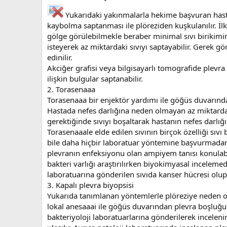
Yukarıdaki yakınmalarla hekime başvuran hasta
kaybolma saptanması ile plöreziden kuşkulanılır. İlk 
gölge görülebilmekle beraber minimal sıvı birikimi
isteyerek az miktardaki sıvıyı saptayabilir. Gerek gö
edinilir.
Akciğer grafisi veya bilgisayarlı tomografide plevra
ilişkin bulgular saptanabilir.
2. Torasenaaa
Torasenaaa bir enjektör yardımı ile göğüs duvarından
Hastada nefes darlığına neden olmayan az miktarda s
gerektiğinde sıvıyı boşaltarak hastanın nefes darlığ
Torasenaaale elde edilen sıvının birçok özelliği sıv
bile daha hiçbir laboratuar yöntemine başvurmadan t
plevranın enfeksiyonu olan ampiyem tanısı konulabili
bakteri varlığı araştırılırken biyokimyasal incelemede
laboratuarına gönderilen sıvıda kanser hücresi olup
3. Kapalı plevra biyopsisi
Yukarıda tanımlanan yöntemlerle plöreziye neden olan
lokal anesaaai ile göğüs duvarından plevra boşluğuna
bakteriyoloji laboratuarlarına gönderilerek incelen