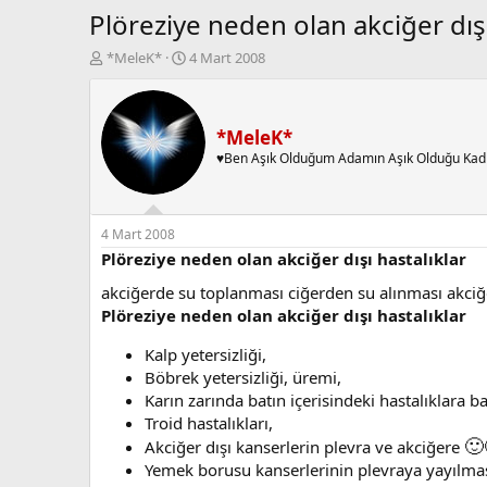
Plöreziye neden olan akciğer dışı
K
B
*MeleK*
4 Mart 2008
o
a
n
ş
b
l
u
a
*MeleK*
y
n
♥Ben Aşık Olduğum Adamın Aşık Olduğu Kad
u
g
b
ı
a
ç
ş
t
4 Mart 2008
l
a
Plöreziye neden olan akciğer dışı hastalıklar
a
r
akciğerde su toplanması ciğerden su alınması akciğe
t
i
a
h
Plöreziye neden olan akciğer dışı hastalıklar
n
i
Kalp yetersizliği,
Böbrek yetersizliği, üremi,
Karın zarında batın içerisindeki hastalıklara 
Troid hastalıkları,
🙂
Akciğer dışı kanserlerin plevra ve akciğere
Yemek borusu kanserlerinin plevraya yayılmas