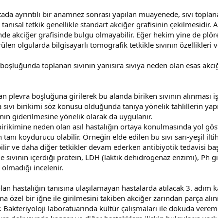
da ayrıntılı bir anamnez sonrası yapılan muayenede, sıvı toplan
tanısal tetkik genellikle standart akciğer grafisinin çekilmesidir.
nde akciğer grafisinde bulgu olmayabilir. Eğer hekim yine de plö
rülen olgularda bilgisayarlı tomografik tetkikle sıvının özellikleri
 boşluğunda toplanan sıvının yanısıra sıvıya neden olan esas akci
 plevra boşluğuna girilerek bu alanda biriken sıvının alınması iş
ıvı birikimi söz konusu olduğunda tanıya yönelik tahlillerin yapı
ının giderilmesine yönelik olarak da uygulanır.
ı birikimine neden olan asıl hastalığın ortaya konulmasında yol gö
anı koydurucu olabilir. Örneğin elde edilen bu sıvı sarı-yeşil i
r ve daha diğer tetkikler devam ederken antibiyotik tedavisi başl
 sıvının içerdiği protein, LDH (laktik dehidrogenaz enzimi), Ph gibi
 olmadığı incelenir.
 hastalığın tanısına ulaşılamayan hastalarda atılacak 3. adım kap
 özel bir iğne ile girilmesini takiben akciğer zarından parça alınm
ir. Bakteriyoloji laboratuarında kültür çalışmaları ile dokuda ve