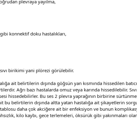
doğrudan plevraya yayılma,
ibi konnektif doku hastalıkları,
vı birikimi yani plörezi görülebilir.
lığa ait belirtilerin dışında göğsün yan kısmında hissedilen batıcı
irtilerdir. Ağrı bazı hastalarda omuz veya karında hissedilebilir. 
 sesi hissedebilirler. Bu ses 2 plevra yaprağının birbirine sürtünm
t bu belirtilerin dışında altta yatan hastalığa ait şikayetlerin sor
k tablosu daha çok akciğere ait bir enfeksiyon ve bunun komplika
ahsızlık, kilo kaybı, gece terlemeleri, öksürük gibi yakınmaları ola