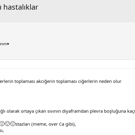
 hastalıklar
ınım♥
rlerin toplaması akciğerin toplaması ciğerlerin neden olur
bağlı olarak ortaya çıkan sıvının diyaframdan plevra boşluğuna kaç
🙂
🙂
🙂
stazları (meme, over Ca gibi),
ı,