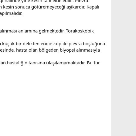
ı halinde yine kesin tanı elde edilir. Plevra
n kesin sonuca götüremeyeceği aşikardır. Kapalı
apılmalıdır.
a alınması anlamına gelmektedir. Torakoskopik
 küçük bir delikten endoskop ile plevra boşluğuna
ayesinde, hasta olan bölgeden biyopsi alınmasıyla
n hastalığın tanısına ulaşılamamaktadır. Bu tür