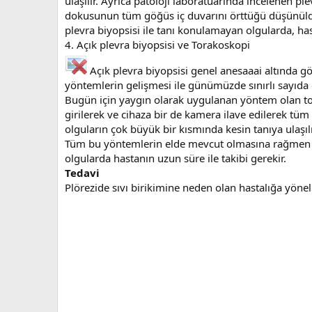
ulaşılır. Ayrıca patoloji laboratuarında incelenen ple
dokusunun tüm göğüs iç duvarını örttüğü düşünüldü
plevra biyopsisi ile tanı konulamayan olgularda, hast
4. Açık plevra biyopsisi ve Torakoskopi
Açık plevra biyopsisi genel anesaaai altında g
yöntemlerin gelişmesi ile günümüzde sınırlı sayıd
Bugün için yaygın olarak uygulanan yöntem olan to
girilerek ve cihaza bir de kamera ilave edilerek tüm
olguların çok büyük bir kısmında kesin tanıya ulaşılı
Tüm bu yöntemlerin elde mevcut olmasına rağmen çok
olgularda hastanın uzun süre ile takibi gerekir.
Tedavi
Plörezide sıvı birikimine neden olan hastalığa yönel