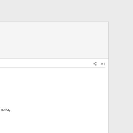
#1
ması,