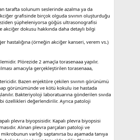
an tarafta solunum seslerinde azalma ya da
 Akciğer grafisinde birçok olguda sıvının oluşturduğu
reziden şüpheleniyorsa göğüs ultrasonografisi
 ve akciğer dokusu hakkında daha detaylı bilgi
ğer hastalığına (örneğin akciğer kanseri, verem vs.)
lemidir. Plörezide 2 amaçla torasenaaa yapılır.
lması amacıyla gerçekleştirilen torasenaaa,
stericidir. Bazen enjektöre çekilen sıvının görünümü
ltihap görünümünde ve kötü kokulu ise hastada
anılır. Bakteriyoloji laboratuarına gönderilen sıvıda
 özellikleri değerlendirilir. Ayrıca patoloji
alı plevra biyopsisidir. Kapalı plevra biyopsisi
asıdır. Alınan plevra parçaları patoloji ve
rem mikrobunun varlığı saptanırsa bu aşamada tanıya