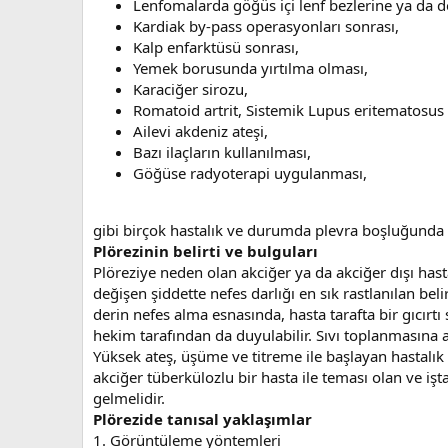
Lenfomalarda göğüs içi lenf bezlerine ya da 
Kardiak by-pass operasyonları sonrası,
Kalp enfarktüsü sonrası,
Yemek borusunda yırtılma olması,
Karaciğer sirozu,
Romatoid artrit, Sistemik Lupus eritematosus g
Ailevi akdeniz ateşi,
Bazı ilaçların kullanılması,
Göğüse radyoterapi uygulanması,
gibi birçok hastalık ve durumda plevra boşluğunda sı
Plörezinin belirti ve bulguları
Plöreziye neden olan akciğer ya da akciğer dışı hasta
değişen şiddette nefes darlığı en sık rastlanılan bel
derin nefes alma esnasında, hasta tarafta bir gıcırtı
hekim tarafından da duyulabilir. Sıvı toplanmasına ai
Yüksek ateş, üşüme ve titreme ile başlayan hastalı
akciğer tüberkülozlu bir hasta ile teması olan ve işt
gelmelidir.
Plörezide tanısal yaklaşımlar
1. Görüntüleme yöntemleri