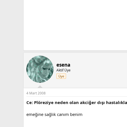
esena
Aktif Üye
Üye
4 Mart 2008
Ce: Plöreziye neden olan akciğer dışı hastalıkl
emeğine sağlık canım benim