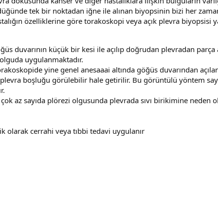
vra dokusunda kanser ve diğer hastalıklara ilişkin bulguların varlığ
ğünde tek bir noktadan iğne ile alınan biyopsinin bizi her zama
alığın özelliklerine göre torakoskopi veya açık plevra biyopsisi y
öğüs duvarının küçük bir kesi ile açılıp doğrudan plevradan parç
a olguda uygulanmaktadır.
rakoskopide yine genel anesaaai altında göğüs duvarından açılan
 plevra boşluğu görülebilir hale getirilir. Bu görüntülü yöntem s
r.
 az sayıda plörezi olgusunda plevrada sıvı birikimine neden ola
ik olarak cerrahi veya tıbbi tedavi uygulanır