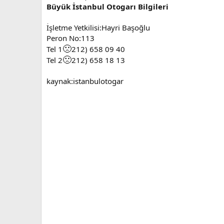
Büyük İstanbul Otogarı Bilgileri
İşletme Yetkilisi:Hayri Başoğlu
Peron No:113
🙁
Tel 1
212) 658 09 40
🙁
Tel 2
212) 658 18 13
kaynak:istanbulotogar​