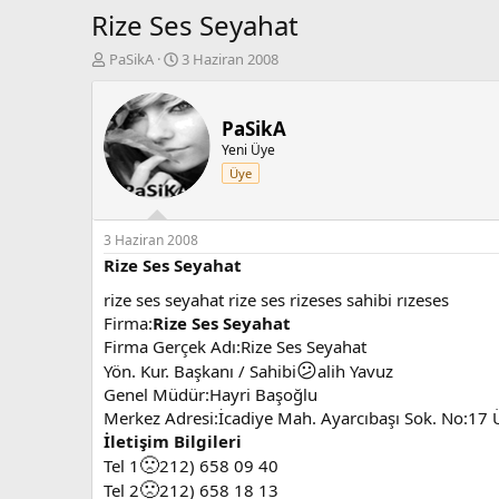
Rize Ses Seyahat
K
B
PaSikA
3 Haziran 2008
o
a
n
ş
b
l
PaSikA
u
a
Yeni Üye
y
n
Üye
u
g
b
ı
a
ç
ş
t
3 Haziran 2008
l
a
Rize Ses Seyahat
a
r
rize ses seyahat rize ses rizeses sahibi rızeses
t
i
a
h
Firma:
Rize Ses Seyahat
n
i
Firma Gerçek Adı:Rize Ses Seyahat
😕
Yön. Kur. Başkanı / Sahibi
alih Yavuz
Genel Müdür:Hayri Başoğlu
Merkez Adresi:İcadiye Mah. Ayarcıbaşı Sok. No:17 Ü
İletişim Bilgileri
🙁
Tel 1
212) 658 09 40
🙁
Tel 2
212) 658 18 13