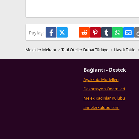
Trebuchet MS
Verdana
Facebook
X (Twitter)
LinkedIn
Reddit
Pinterest
Tumblr
WhatsA
E-p
Paylaş:
Melekler Mekanı
Tatil Oteller Dubai Türkiye
Haydi Tatile
Bağlantı - Destek
Ayakkabı Modelleri
Dekorasyon Önernileri
Melek Kadınlar Kulübü
annelerkulubu.com