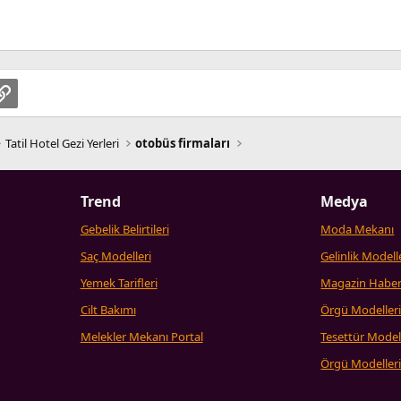
pp
osta
Link
Tatil Hotel Gezi Yerleri
otobüs firmaları
Trend
Medya
Gebelik Belirtileri
Moda Mekanı
Saç Modelleri
Gelinlik Modell
Yemek Tarifleri
Magazin Haber
Cilt Bakımı
Örgü Modeller
Melekler Mekanı Portal
Tesettür Model
Örgü Modeller