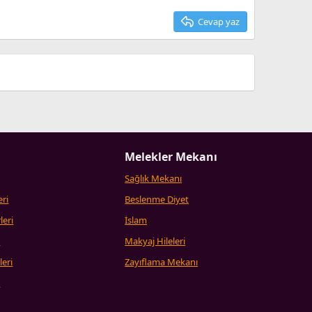
Cevap yaz
Melekler Mekanı
Sağlık Mekanı
eri
Beslenme Diyet
leri
İslam
i
Makyaj Hileleri
leri
Zayıflama Mekanı
i