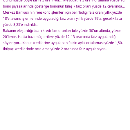
Günümüzde böyle bir faiz oranı yok... Mevduat faiz oranı ortalama yüzde 10,
bono piyasalarında gösterge bononun bileşik faiz oranı yüzde 12 civarında...
Merkez Bankası'nın reeskont işlemleri için belirlediği faiz oranı yıllık yüzde
18'e, avans işlemlerinde uyguladığı faiz oranı yıllık yüzde 19'a, gecelik faizi
yüzde 8,25'e indirildi...
Bakanın eleştirdiği ticari kredi faiz oranları bile yüzde 30'un altında, yüzde
20'lerde. Hatta bazı müşterilere yüzde 12-13 oranında faiz uygulandığı
söyleniyor... Konut kredilerine uygulanan faizin aylık ortalaması yüzde 1,50.
İhtiyaç kredilerinde ortalama yüzde 2 oranında faiz uygulanıyor...