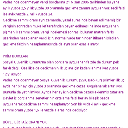
Vadesinde ödenmeyen vergi borçlarına 21 Nisan 2006 tarihinden bu yana
aylık yüzde 2,5 yıllık yüzde 30 oranında gecikme zammı uygulanıyor. Tecil faizi
ise aylık yüzde 2, yıllık yüzde 24.
Gecikme zammı oranı aynı zamanda, yasal süresinde beyan edilmemiş bir
verginin sonradan mükellef tarafından beyan edilmesi halinde uygulanan
pişmanlık zammı oranı. Vergi incelemesi sonrası bulunan matrah farkı
üzerinden hesaplanan vergi için, normal vade tarihinden itibaren işletilen
gecikme faizinin hesaplanmasında da aynı oran esas alınıyor.
PRİM BORÇLARI
Sosyal Güvenlik Kurumu'na olan borçlara uygulanan faizde de durum pek
farklı değil. Özellikle de gecikmenin ilk üç ayı için katlanılan maliyet yüzde
12'yi aşıyor.
Vadesinde ödenmeyen Sosyal Güvenlik Kurumu (SSK, Bağ-Kur) primleri ilk üç
ayda her bir ay için yüzde 3 oranında gecikme cezası uygulanarak artırılıyor.
Bununla da yetinilmiyor. Ayrıca her ay için gecikme cezası eklenmiş tutarlara
Devlet iç borçlanma senetlerinin ortalama faizi her ay bileşik bazda
uygulanarak gecikme zammı hesaplanıyor. Son bir yıldaki aylık gecikme
zammı oranı yüzde 1,6 ile yüzde 1 arasında değişiyor.
BÖYLE BİR FAİZ ORANI YOK