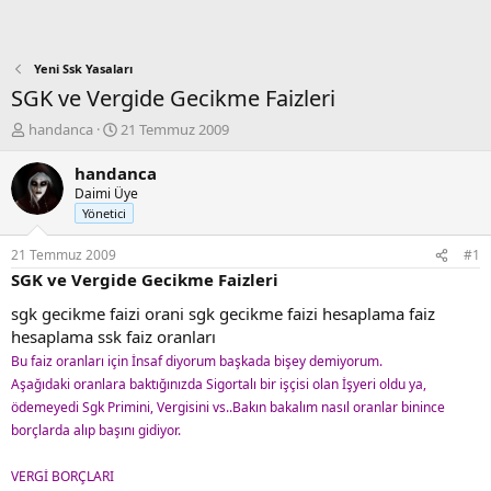
Yeni Ssk Yasaları
SGK ve Vergide Gecikme Faizleri
K
B
handanca
21 Temmuz 2009
o
a
n
ş
handanca
b
l
Daimi Üye
u
a
Yönetici
y
n
u
g
21 Temmuz 2009
#1
b
ı
SGK ve Vergide Gecikme Faizleri
a
ç
ş
t
sgk gecikme faizi orani sgk gecikme faizi hesaplama faiz
l
a
hesaplama ssk faiz oranları
a
r
Bu faiz oranları için İnsaf diyorum başkada bişey demiyorum.
t
i
Aşağıdaki oranlara baktığınızda Sigortalı bir işçisi olan İşyeri oldu ya,
a
h
n
i
ödemeyedi Sgk Primini, Vergisini vs..Bakın bakalım nasıl oranlar binince
borçlarda alıp başını gidiyor.
VERGİ BORÇLARI