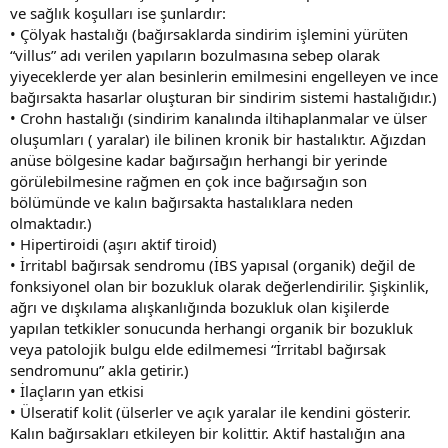
ve sağlık koşulları ise şunlardır:
• Çölyak hastalığı (bağırsaklarda sindirim işlemini yürüten
“villus” adı verilen yapıların bozulmasına sebep olarak
yiyeceklerde yer alan besinlerin emilmesini engelleyen ve ince
bağırsakta hasarlar oluşturan bir sindirim sistemi hastalığıdır.)
• Crohn hastalığı (sindirim kanalında iltihaplanmalar ve ülser
oluşumları ( yaralar) ile bilinen kronik bir hastalıktır. Ağızdan
anüse bölgesine kadar bağırsağın herhangi bir yerinde
görülebilmesine rağmen en çok ince bağırsağın son
bölümünde ve kalın bağırsakta hastalıklara neden
olmaktadır.)
• Hipertiroidi (aşırı aktif tiroid)
• İrritabl bağırsak sendromu (İBS yapısal (organik) değil de
fonksiyonel olan bir bozukluk olarak değerlendirilir. Şişkinlik,
ağrı ve dışkılama alışkanlığında bozukluk olan kişilerde
yapılan tetkikler sonucunda herhangi organik bir bozukluk
veya patolojik bulgu elde edilmemesi “İrritabl bağırsak
sendromunu” akla getirir.)
• İlaçların yan etkisi
• Ülseratif kolit (ülserler ve açık yaralar ile kendini gösterir.
Kalın bağırsakları etkileyen bir kolittir. Aktif hastalığın ana