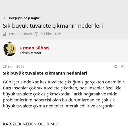
Herşeyin başı sağlık !
Sık büyük tuvalete çıkmanın nedenleri
K
B
Uzman SühaN
23 Ekim 2015
o
a
n
ş
Uzman SühaN
b
l
Administrator
u
a
y
n
u
g
23 Ekim 2015
#1
b
ı
Sık büyük tuvalete çıkmanın nedenleri
a
ç
ş
t
Gün içerisinde kaç kez tuvalete çıktığımız gerçekten önemlidir.
l
a
Bazı insanlar çok sık tuvalete çıkarken, bazı insanlar özellikle
a
r
büyük tuvalete çok az çıkmaktadır. Farklı bağırsak ve mide
t
i
problemlerinin habercisi olan bu durumlardan en çok sık
a
h
büyük tuvalete çıkma nedenleri merak edilir ve araştırılır.
n
i
KABIZLIK NEDEN OLUR MU?