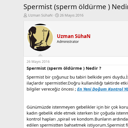
Spermist (sperm öldürme ) Nedir
K
B
Uzman SühaN
26 Mayıs 2016
o
a
n
ş
b
l
u
a
Uzman SühaN
y
n
Administrator
u
g
b
ı
a
ç
ş
t
26 Mayıs 2016
l
a
Spermist (sperm öldürme ) Nedir ?
a
r
Spermist bir çoğunuz bu tabiri belkide yeni duydu.İs
t
i
a
h
ilaçlardır spermistler.Doğru kullanıldığı taktird
n
i
bilgiler vereceğiz öncesi ;
En Yeni Doğum Kontrol Y
Günümüzde istenmeyen gebelikler için bir çok korunm
kadın gebelik elde etmek isterken bir çoğuda iste
kontrol hapları ,spirail ve kondom.Bunların ardınd
edilen spermistten bahsetmek istiyorum.Spermist fi