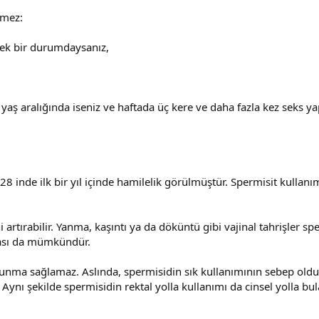
lmez:
sek bir durumdaysanız,
 yaş aralığında iseniz ve haftada üç kere ve daha fazla kez seks y
28 inde ilk bir yıl içinde hamilelik görülmüştür. Spermisit kullanı
rtırabilir. Yanma, kaşıntı ya da döküntü gibi vajinal tahrişler sper
lması da mümkündür.
unma sağlamaz. Aslında, spermisidin sık kullanımının sebep olduğu
 Aynı şekilde spermisidin rektal yolla kullanımı da cinsel yolla bu