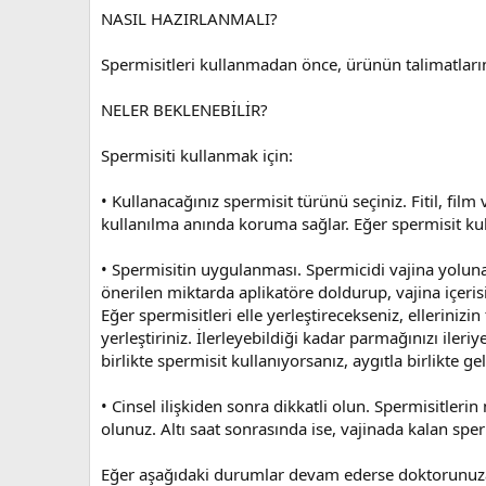
NASIL HAZIRLANMALI?
Spermisitleri kullanmadan önce, ürünün talimatların
NELER BEKLENEBİLİR?
Spermisiti kullanmak için:
• Kullanacağınız spermisit türünü seçiniz. Fitil, film
kullanılma anında koruma sağlar. Eğer spermisit kull
• Spermisitin uygulanması. Spermicidi vajina yoluna 
önerilen miktarda aplikatöre doldurup, vajina içerisin
Eğer spermisitleri elle yerleştirecekseniz, elleriniz
yerleştiriniz. İlerleyebildiği kadar parmağınızı ile
birlikte spermisit kullanıyorsanız, aygıtla birlikte 
• Cinsel ilişkiden sonra dikkatli olun. Spermisitleri
olunuz. Altı saat sonrasında ise, vajinada kalan spe
Eğer aşağıdaki durumlar devam ederse doktorunuza