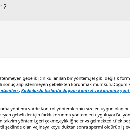
 ?
tenmeyen gebelik için kullanılan bir yöntem.Jel gibi değişik forml
e etkili sonuç alıp istenmeyen gebelikten korunmak mümkün.Doğum
öntemleri
,
Kadınlarda kızlarda doğum kontrol ve korunma yönt
a yöntemi vardır.Kontrol yöntemlerinin size en uygun olanını bir
nmeyen gebelikler için farklı korunma yöntemleri uyguluyor.Bu y
an takvim yöntemi,geri çekme,aylık iğneler vs gelmektedir.Pek po
til şeklinde olan vajinaya koyulduktan sonra spermi öldürüp işlev