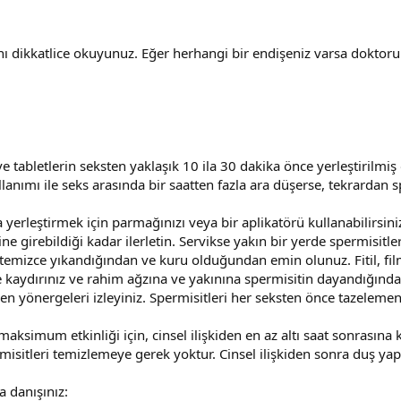
ı dikkatlice okuyunuz. Eğer herhangi bir endişeniz varsa doktoru
 ve tabletlerin seksten yaklaşık 10 ila 30 dakika önce yerleştirilmiş
anımı ile seks arasında bir saatten fazla ara düşerse, tekrardan s
yerleştirmek için parmağınızı veya bir aplikatörü kullanabilirsini
e girebildiği kadar ilerletin. Servikse yakın bir yerde spermisitler
in temizce yıkandığından ve kuru olduğundan emin olunuz. Fitil, fil
riye kaydırınız ve rahim ağzına ve yakınına spermisitin dayandığın
gelen yönergeleri izleyiniz. Spermisitleri her seksten önce tazeleme
n maksimum etkinliği için, cinsel ilişkiden en az altı saat sonrasın
rmisitleri temizlemeye gerek yoktur. Cinsel ilişkiden sonra duş yap
 danışınız: