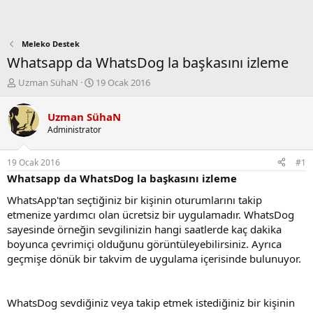
Meleko Destek
Whatsapp da WhatsDog la başkasını izleme
K
B
Uzman SühaN
19 Ocak 2016
o
a
n
ş
Uzman SühaN
b
l
Administrator
u
a
y
n
u
g
19 Ocak 2016
#1
b
ı
Whatsapp da WhatsDog la başkasını izleme
a
ç
ş
t
WhatsApp'tan seçtiğiniz bir kişinin oturumlarını takip
l
a
etmenize yardımcı olan ücretsiz bir uygulamadır. WhatsDog
a
r
sayesinde örneğin sevgilinizin hangi saatlerde kaç dakika
t
i
boyunca çevrimiçi olduğunu görüntüleyebilirsiniz. Ayrıca
a
h
geçmişe dönük bir takvim de uygulama içerisinde bulunuyor.
n
i
WhatsDog sevdiğiniz veya takip etmek istediğiniz bir kişinin