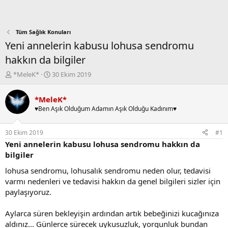
Tüm Sağlık Konuları
Yeni annelerin kabusu lohusa sendromu
hakkın da bilgiler
K
B
*MeleK*
30 Ekim 2019
o
a
n
ş
*MeleK*
b
l
♥Ben Aşık Olduğum Adamın Aşık Olduğu Kadınım♥
u
a
y
n
u
g
30 Ekim 2019
#1
b
ı
Yeni annelerin kabusu lohusa sendromu hakkın da
a
ç
bilgiler
ş
t
l
a
lohusa sendromu, lohusalık sendromu neden olur, tedavisi
a
r
varmı nedenleri ve tedavisi hakkın da genel bilgileri sizler için
t
i
paylaşıyoruz.
a
h
n
i
Aylarca süren bekleyişin ardından artık bebeğinizi kucağınıza
aldınız... Günlerce sürecek uykusuzluk, yorgunluk bundan