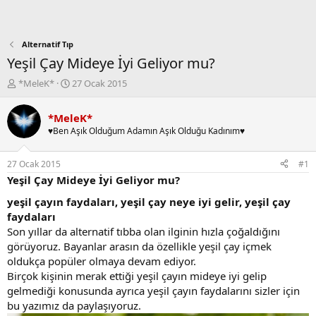
Alternatif Tıp
Yeşil Çay Mideye İyi Geliyor mu?
K
B
*MeleK*
27 Ocak 2015
o
a
n
ş
*MeleK*
b
l
♥Ben Aşık Olduğum Adamın Aşık Olduğu Kadınım♥
u
a
y
n
u
g
27 Ocak 2015
#1
b
ı
Yeşil Çay Mideye İyi Geliyor mu?
a
ç
ş
t
yeşil çayın faydaları, yeşil çay neye iyi gelir, yeşil çay
l
a
faydaları
a
r
Son yıllar da alternatif tıbba olan ilginin hızla çoğaldığını
t
i
görüyoruz. Bayanlar arasın da özellikle yeşil çay içmek
a
h
oldukça popüler olmaya devam ediyor.
n
i
Birçok kişinin merak ettiği yeşil çayın mideye iyi gelip
gelmediği konusunda ayrıca yeşil çayın faydalarını sizler için
bu yazımız da paylaşıyoruz.