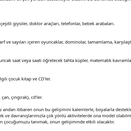
şitli giysiler, doktor araçları, telefonlar, bebek arabaları.
 harf ve sayıları içeren oyuncaklar, dominolar, tamamlama, karşılaş
uncak saat veya saati öğretecek tahta küpler, matematik kavramlar
gili çocuk kitap ve CD’ler.
 çan, çıngırak), cd’ler.
andan itibaren onun bu gelişimini kalemlerle, boyalarla destekl
 ve davranışlarımızla çok yönlü aktivitelerde ona model olabilme
lsun çocuğumuzu tanımak, onun gelişiminde etkili olacaktır.