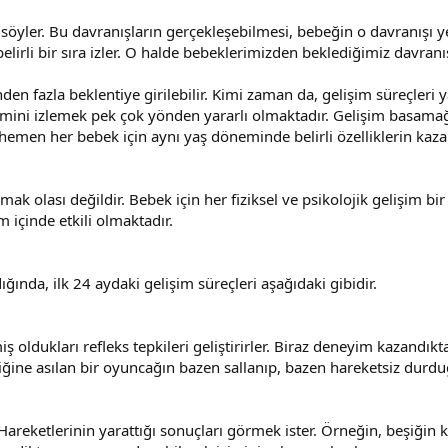
sini söyler. Bu davranışların gerçekleşebilmesi, bebeğin o davranış
elirli bir sıra izler. O halde bebeklerimizden beklediğimiz davran
den fazla beklentiye girilebilir. Kimi zaman da, gelişim süreçleri
mini izlemek pek çok yönden yararlı olmaktadır. Gelişim basamağınd
 hemen her bebek için aynı yaş döneminde belirli özelliklerin kaz
rmak olası değildir. Bebek için her fiziksel ve psikolojik gelişim 
 içinde etkili olmaktadır.
ığında, ilk 24 aydaki gelişim süreçleri aşağıdaki gibidir.
 oldukları refleks tepkileri geliştirirler. Biraz deneyim kazandıkt
şiğine asılan bir oyuncağın bazen sallanıp, bazen hareketsiz durdu
r. Hareketlerinin yarattığı sonuçları görmek ister. Örneğin, beşiğ