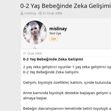
0-2 Yaş Bebeğinde Zeka Gelişimi
K
B
mislinay
31 Ocak 2008
o
a
n
ş
b
l
mislinay
u
a
Yeni Üye
y
n
Üye
u
g
b
ı
a
ç
ş
t
31 Ocak 2008
l
a
0-2 Yaş Bebeğinde Zeka Gelişimi
a
r
2 yaş zeka geliştirici oyunlar 1 yaş zeka geliştirici
t
i
a
h
0-2 Yaş Bebeğinde Zeka Gelişimi
n
i
Gelişim; biyolojik özellikler, kalıtım, içinde bulun
Anne karnında biyolojik destekle başlayan gelişim 
almaya başlar.
Bebeğin davranışlarının temelinde belirli biyolojik a