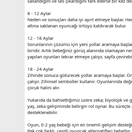
sallandığını ve ses çıkardığını fark ederse bir kez 
8 - 12 Aylar
Neden ve sonuçları daha iyi ayırt etmeye başlar. He
altına saklanan oyuncağı örtüyü kaldırarak bulur.
12 - 18 Aylar
Sorunlarının çözümü için yeni yollar aramaya başla
biridir. Artık bebeğiniz görüş alanında olamayan ne
yapılan oyunları tekrar etmeye çalışır, sayfa çevirebil
18 - 24 Aylar
Zihinde sonuca götürecek yollar aramaya başlar. Örn
çalışır. Zihinsel semboller kullanır. Oyunlarında deği
çocuk halini alır.
Yukarıda da bahsettiğimiz üzere zeka; biyolojik ve
yaş, zeka gelişiminde belirgin rol oynar. Bu süreçte 
desteklenebilir.
Oyun, 0-2 yaş bebeği için en önemli gelişim desteği
Pek çok farklı, çeşitli oyuncak alternatifleri bebeğ