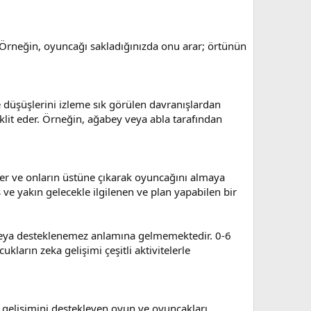
. Örneğin, oyuncağı sakladığınızda onu arar; örtünün
 düşüşlerini izleme sık görülen davranışlardan
klit eder. Örneğin, ağabey veya abla tarafından
zer ve onların üstüne çıkarak oyuncağını almaya
iş ve yakın gelecekle ilgilenen ve plan yapabilen bir
z veya desteklenemez anlamına gelmemektedir. 0-6
kların zeka gelişimi çeşitli aktivitelerle
n gelişimini destekleyen oyun ve oyuncakları