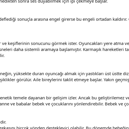
denedikten sonra ses duyabilmek için ipi çekmeye başlar.
deflediği sonuçla arasına engel girerse bu engeli ortadan kaldırır
r ve keşiflerinin sonucunu görmek ister. Oyuncakları yere atma ve
sneleri daha sistemli aramaya başlamıştır. Karmaşık hareketleri ta
ir.
eğin, yüksekte duran oyuncağı almak için yastıkları üst üstte di
şiklikler görülür. Aile bireylerini taklit etmeye başlar. Yakın geçm
 genetik temele dayanan bir gelişim izler. Ancak bu geliştirileme
anne ve babalar bebek ve çocuklarını yönlendirebilir. Bebek ve çocu
dir.
in zekasını birçok yönden destekleyici olabilir. Bu dönemde bebeği