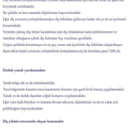
koyularak ısırtılmalıdır.
Bu şekilde en kısa zamanda dişhekimine başvurulmalıdır.
Eğer diş yuvasına yerleştirilememişse diş hekimine gidinceye kadar süt ya da su içerisinde
korunmalıdır.
Yerinden çıkmış dişi tekrar kazanılması için diş dokularının fazla zedelenmemesi ve
mümkün olduğunca çabuk diş hekimine baş vurulması gereklidir..
Uygun şartlarda korunmuşsa ve en geç yarım saat içerisinde diş hekimine ulaştırılmışsa
dişin tekrar kendi yuvasına yerleştirilerek (reimplantasyon) ile kurtulma şansı %90 dır.
Dudak yanak yaralanmaları
Yaralı bölge ılık su ile temizlenmelidir.
Yara bölgesinde kanama varsa kanamanın durması için gazlı bezle basınç uygulanmalıdır.
Yanak ya da dudak dışından soğuk kompres uygulanmalıdır.
Eğer yara fazla büyükse ve kanama devam ediyorsa, dişhekimine ya da en yakın acil
polikliniğine başvurulmalıdır.
Diş çekimi sonrasında oluşan kanamalar