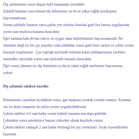
Diş çekiminden sonra oluşan hafif kanamalar normaldir.
Şiddetli kanama varsa hemen diş hekiminize ya da en yakın sağlık kuruluşuna
başvurmalısınız.
Sızıntı şeklinde kanama varsa çekim yeri üzerine konulan gazlı bez basınç uygulayarak
yarım saat tutulursa kanama duracaktır.
Eğer kanama hala devam ederse en uygun olanı dişhekiminize başvurmanızdır. Bu
mümkün değil ise bir çay poşetini suda ıslattıktan sonra gazlı beze sarınız ve çekim yerine
basınçla uygulayınız . Çay yaprağı içerisinde bulunan kanın pıhtılaşmasına yardımcı
mineraller sayesinde yarım saat içerisinde kanama duracaktır.
Eğer sonuç alınmaz ise diş hekiminiz ya da en yakın sağlık merkezine başvurunuz.
yukarı
Diş çekimini takiben öneriler
Hekiminizin yanından ayrıldıktan sonra, gaz tamponu ısırarak yerinde tutunuz. Kanama
var ise ikinci tamponu da çekim yerine uygulayabilirsiniz.
Çekimi takiben 4-6 saat kadar sızıntı halinde kanama meydana gelebilir.
Çekimden sonra mümkünse başınız yüksekte olmak kaydıyla yatınız.
Çekimi takiben yaklaşık 2 saat kadar herhangi bir şey yemeyiniz. Sıcak yiyeceklerden
kaçınınız.