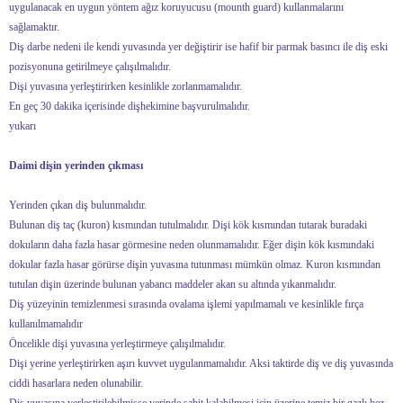
uygulanacak en uygun yöntem ağız koruyucusu (mounth guard) kullanmalarını
sağlamaktır.
Diş darbe nedeni ile kendi yuvasında yer değiştirir ise hafif bir parmak basıncı ile diş eski
pozisyonuna getirilmeye çalışılmalıdır.
Dişi yuvasına yerleştirirken kesinlikle zorlanmamalıdır.
En geç 30 dakika içerisinde dişhekimine başvurulmalıdır.
yukarı
Daimi dişin yerinden çıkması
Yerinden çıkan diş bulunmalıdır.
Bulunan diş taç (kuron) kısmından tutulmalıdır. Dişi kök kısmından tutarak buradaki
dokuların daha fazla hasar görmesine neden olunmamalıdır. Eğer dişin kök kısmındaki
dokular fazla hasar görürse dişin yuvasına tutunması mümkün olmaz. Kuron kısmından
tutulan dişin üzerinde bulunan yabancı maddeler akan su altında yıkanmalıdır.
Diş yüzeyinin temizlenmesi sırasında ovalama işlemi yapılmamalı ve kesinlikle fırça
kullanılmamalıdır
Öncelikle dişi yuvasına yerleştirmeye çalışılmalıdır.
Dişi yerine yerleştirirken aşırı kuvvet uygulanmamalıdır. Aksi taktirde diş ve diş yuvasında
ciddi hasarlara neden olunabilir.
Diş yuvasına yerleştirilebilmişse yerinde sabit kalabilmesi için üzerine temiz bir gazlı bez