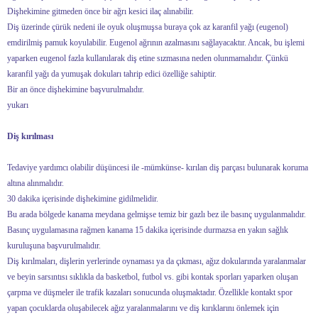
Dişhekimine gitmeden önce bir ağrı kesici ilaç alınabilir.
Diş üzerinde çürük nedeni ile oyuk oluşmuşsa buraya çok az karanfil yağı (eugenol)
emdirilmiş pamuk koyulabilir. Eugenol ağrının azalmasını sağlayacaktır. Ancak, bu işlemi
yaparken eugenol fazla kullanılarak diş etine sızmasına neden olunmamalıdır. Çünkü
karanfil yağı da yumuşak dokuları tahrip edici özelliğe sahiptir.
Bir an önce dişhekimine başvurulmalıdır.
yukarı
Diş kırılması
Tedaviye yardımcı olabilir düşüncesi ile -mümkünse- kırılan diş parçası bulunarak koruma
altına alınmalıdır.
30 dakika içerisinde dişhekimine gidilmelidir.
Bu arada bölgede kanama meydana gelmişse temiz bir gazlı bez ile basınç uygulanmalıdır.
Basınç uygulamasına rağmen kanama 15 dakika içerisinde durmazsa en yakın sağlık
kuruluşuna başvurulmalıdır.
Diş kırılmaları, dişlerin yerlerinde oynaması ya da çıkması, ağız dokularında yaralanmalar
ve beyin sarsıntısı sıklıkla da basketbol, futbol vs. gibi kontak sporları yaparken oluşan
çarpma ve düşmeler ile trafik kazaları sonucunda oluşmaktadır. Özellikle kontakt spor
yapan çocuklarda oluşabilecek ağız yaralanmalarını ve diş kırıklarını önlemek için