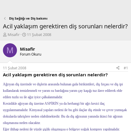
Diş Sağlığı ve Diş bakımı
Acil yaklaşım gerektiren diş sorunları nelerdir?
K
B
Misafir
11 Şubat 2008
o
a
n
ş
M
Misafir
b
l
Forum Okuru
u
a
y
n
u
g
11 Şubat 2008
#1
b
ı
Acil yaklaşım gerektiren diş sorunları nelerdir?
a
ç
ş
t
Ağrıyan diş üzerinde ve dişlerin arasında bulunan gıda birikintileri, diş fırçası ve diş ipi
l
a
kullanılarak temizlenmeli ve yarım su bardağına yarım çay kaşığı tuz ilave edilerek elde
a
r
t
i
edilen tuzlu su ile ağız iyice çalkalanmalıdır.
a
h
Kesinlikle ağrıyan diş üzerine ASPİRİN ya da herhangi bir ağrı kesici ilaç
n
i
uygulanmamalıdır. Kimyasal yapıları nedeni ile bu gibi ilaçlar diş etinde ve çevre yumuşak
dokularda tahrişlere neden olabilmektedir. Bu da diş ağrısının yanında ikinci bir ağrının
oluşmasına neden olacaktır.
Eğer iltihap nedeni ile yüzde şişlik oluşmuşsa o bölgeye soğuk kompres yapılmalıdır.