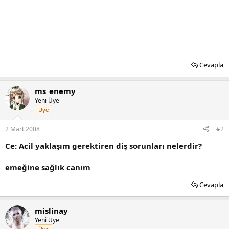
Cevapla
ms_enemy
Yeni Üye
Üye
2 Mart 2008
#2
Ce: Acil yaklaşım gerektiren diş sorunları nelerdir?
emeğine sağlık canım
Cevapla
mislinay
Yeni Üye