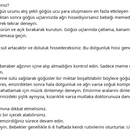
ınız?
üs ucunu alış şekli göğüs ucu yara oluşmasını en fazla etkileyen f
tan sonra göğüs uçlarınızda ağrı hissediyorsanız bebeği memede
ek tekrar deneyin.
ün ve açık bırakarak kurutun. Göğüs uçlarında çatlama, kanama 
temasa geçin.
t artacaktır ve doluluk hissedeceksiniz. Bu dolgunluk hissi gene
raber ağzının içine alıp almadığını kontrol edin. Sadece meme 
n.
sütü sağılarak göğüsler bir miktar boşaltılabilir böylece göğüs 
res, emzirdikten sonra hala dolgunluk ve ağrı varsa soğuk kompr
 rahatlamak için müzik dinlemeyi deneyin. Emzirme aralarını dinl
inizdeki şişlik aynıysa, kızarıklık varsa mutlaka doktorunuza danı
mına dikkat etmelisiniz.
bir içecek alabilirsiniz.
e emzirdiğiniz sürece devam edin.
in. Bebekler genellikle 6-8 haftada kendi rutinlerini oturturlar.