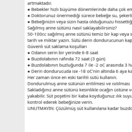
artmaktadır.
● Bebekler hızlı büyüme dönemlerinde daha çok emmek
● Doktorunuz önermediği sürece bebeğe su, şekerli 
● Bebeğinizin veya sizin hasta olduğunuzu hissetti
Sağılmış anne sütünü nasıl saklayabilirsiniz?
50-100cc sağılmış anne sütünü temiz bir kap veya 
tarih ve miktar yazın. Sütü derin dondurucunun ka
Güvenli süt saklama koşulları
● Odanın serin bir yerinde 6-8 saat
● Buzdolabının rafında 72 saat (3 gün)
● Buzdolabının buzluğunda 7 ile -2 oC arasında 3 h
● Derin dondurucuda ise -18 oC’nin altında 6 aya ka
Her zaman önce en eski tarihli sütü kullanın.
Dondurulmuş anne sütünün eritilmesi ve ısıtılması
Sakladığınız anne sütünü kesinlikle ocağın üstüne v
yakabilir. Süt poşetini bir kaba koyduğunuz ılık suy
kontrol ederek bebeğinize verin.
UNUTMAYIN: Çözülmüş süt kullanılana kadar buzdolabı