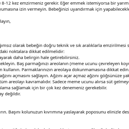
 8-12 kez emzirmeniz gerekir. Eğer emmek istemiyorsa bir yarım s
masına izin vermeyin. Bebeğinizi uyandırmak için yapabilecekler
layın,
sız olarak bebeğin doğru teknik ve sık aralıklarla emzirilmesi
ki noktalara dikkat edilmelidir:
rak daha belirgin hale getirebilirsiniz.
kleyin. Baş parmağınızı areolanın (meme ucunu çevreleyen koyu 
in kullanın. Parmaklarınızın areolaya dokunmamasına dikkat edin
zını açmasını sağlayın. Ağzını açar açmaz ağzını göğsünüze yakl
tüm areolayı kavramalıdır. Sadece meme ucunu alırsa süt gelmeye
alama sağlamak için bir çok kez denemeniz gerekebilir.
y değildir.
ın. Başını kolunuzun kıvrımına yaslayarak poposunu elinizle dest