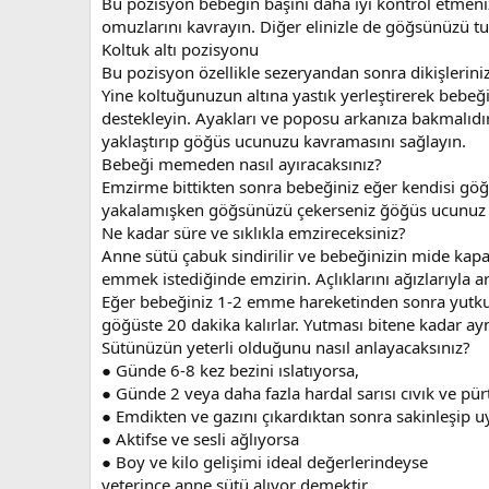
Bu pozisyon bebeğin başını daha iyi kontrol etmenizi
omuzlarını kavrayın. Diğer elinizle de göğsünüzü tu
Koltuk altı pozisyonu
Bu pozisyon özellikle sezeryandan sonra dikişleriniz 
Yine koltuğunuzun altına yastık yerleştirerek bebeğ
destekleyin. Ayakları ve poposu arkanıza bakmalıdı
yaklaştırıp göğüs ucunuzu kavramasını sağlayın.
Bebeği memeden nasıl ayıracaksınız?
Emzirme bittikten sonra bebeğiniz eğer kendisi gö
yakalamışken göğsünüzü çekerseniz ğöğüs ucunuz ac
Ne kadar süre ve sıklıkla emzireceksiniz?
Anne sütü çabuk sindirilir ve bebeğinizin mide kapa
emmek istediğinde emzirin. Açlıklarını ağızlarıyla ar
Eğer bebeğiniz 1-2 emme hareketinden sonra yutkunu
göğüste 20 dakika kalırlar. Yutması bitene kadar ay
Sütünüzün yeterli olduğunu nasıl anlayacaksınız?
● Günde 6-8 kez bezini ıslatıyorsa,
● Günde 2 veya daha fazla hardal sarısı cıvık ve pü
● Emdikten ve gazını çıkardıktan sonra sakinleşip 
● Aktifse ve sesli ağlıyorsa
● Boy ve kilo gelişimi ideal değerlerindeyse
yeterince anne sütü alıyor demektir.