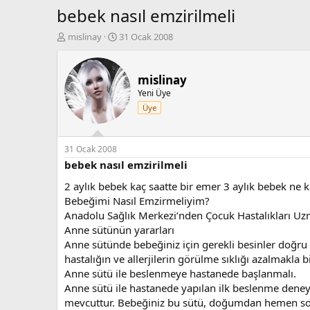
bebek nasıl emzirilmeli
K
B
mislinay
31 Ocak 2008
o
a
n
ş
b
l
mislinay
u
a
Yeni Üye
y
n
Üye
u
g
b
ı
a
ç
ş
t
31 Ocak 2008
l
a
bebek nasıl emzirilmeli
a
r
2 aylık bebek kaç saatte bir emer 3 aylık bebek ne 
t
i
a
h
Bebeğimi Nasıl Emzirmeliyim?
n
i
Anadolu Sağlık Merkezi’nden Çocuk Hastalıkları Uzma
Anne sütünün yararları
Anne sütünde bebeğiniz için gerekli besinler doğru 
hastalığın ve allerjilerin görülme sıklığı azalmakla b
Anne sütü ile beslenmeye hastanede başlanmalı.
Anne sütü ile hastanede yapılan ilk beslenme deney
mevcuttur. Bebeğiniz bu sütü, doğumdan hemen sonr