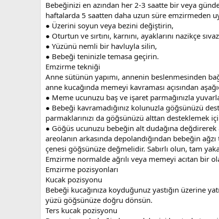
Bebeğinizi en azından her 2-3 saatte bir veya günde
haftalarda 5 saatten daha uzun süre emzirmeden uyu
● Üzerini soyun veya bezini değiştirin,
● Oturtun ve sırtını, karnını, ayaklarını nazikçe sıvaz
● Yüzünü nemli bir havluyla silin,
● Bebeği teninizle temasa geçirin.
Emzirme tekniği
Anne sütünün yapımı, annenin beslenmesinden bağım
anne kucağında memeyi kavraması açısından aşağıda
● Meme ucunuzu baş ve işaret parmağınızla yuvarlaya
● Bebeği kavramadığınız kolunuzla göğsünüzü deste
parmaklarınızı da göğsünüzü alttan desteklemek iç
● Göğüs ucunuzu bebeğin alt dudağına değdirerek ağ
areolanın arkasında depolandığından bebeğin ağzı 
çenesi göğsünüze değmelidir. Sabırlı olun, tam yak
Emzirme normalde ağrılı veya memeyi acıtan bir ola
Emzirme pozisyonları
Kucak pozisyonu
Bebeği kucağınıza koyduğunuz yastığın üzerine yatır
yüzü göğsünüze doğru dönsün.
Ters kucak pozisyonu