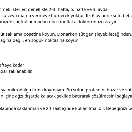
 isterler; genellikle 2-3. hafta, 6. hafta ve 3. ayda.
su veya mama vermeye hiç gerek yoktur. İlk 6 ay anne sütü bebeğ
ğinizde ilaç kullanmadan önce mutlaka doktorunuzu arayın.
süt saklama poşetine koyun. Donarken süt genişleyebileceğinde
pağına değil, en soğuk noktasına koyun.
aftaya kadar
dar saklanabilir.
eya mikrodalga fırına koymayın. Bu sütün proteinini bozar ve sütü
un içine ağzı dışarda kalacak şekilde batırarak çözülmesini sağlayı
nda saklanmalı ve 24 saat içinde kullanılmalıdır. Bebeğinizi bes