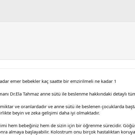
kadar emer bebekler kaç saatte bir emzirilmeli ne kadar 1
nı Dr.Ela Tahmaz anne sütü ile beslenme hakkındaki detaylı tüm bi
miktar ve oranlardadır ve anne sütü ile beslenen çocuklarda başt
irlikte beyin ve zeka gelişimi daha iyi olmaktadır.
imi hem bebeğiniz hem de sizin için bir öğrenme sürecidir. Göğüs
a almaya başlayabilir. Kolostrum onu birçok hastalıktan koruyac