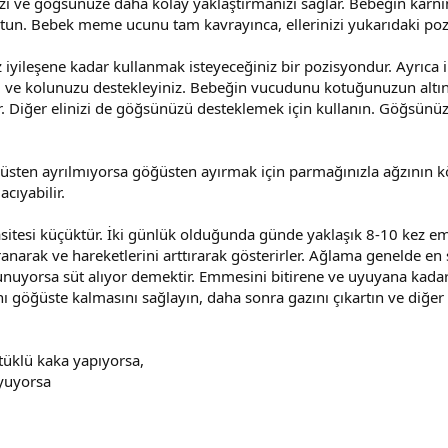
 ve göğsünüze daha kolay yaklaştırmanızı sağlar. Bebeğin karnını 
tun. Bebek meme ucunu tam kavrayınca, ellerinizi yukarıdaki pozi
iyileşene kadar kullanmak isteyeceğiniz bir pozisyondur. Ayrıca ikiz
i ve kolunuzu destekleyiniz. Bebeğin vucudunu kotuğunuzun altına 
r. Diğer elinizi de göğsünüzü desteklemek için kullanın. Göğsün
ğüsten ayrılmıyorsa göğüsten ayırmak için parmağınızla ağzının
ıyabilir.
sitesi küçüktür. İki günlük olduğunda günde yaklaşık 8-10 kez emer
anarak ve hareketlerini arttırarak gösterirler. Ağlama genelde en s
yorsa süt alıyor demektir. Emmesini bitirene ve uyuyana kadar g
nı göğüste kalmasını sağlayın, daha sonra gazını çıkartın ve diğer
rtüklü kaka yapıyorsa,
uyuyorsa