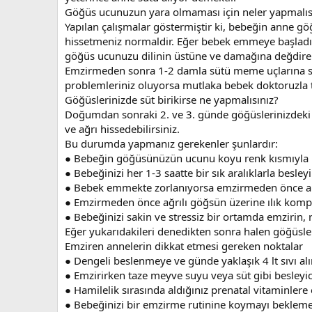
Göğüs ucunuzun yara olmaması için neler yapmalıs
Yapılan çalışmalar göstermiştir ki, bebeğin anne göğ
hissetmeniz normaldir. Eğer bebek emmeye başladık
göğüs ucunuzu dilinin üstüne ve damağına değdirer
Emzirmeden sonra 1-2 damla sütü meme uçlarına sür
problemleriniz oluyorsa mutlaka bebek doktoruzla 
Göğüslerinizde süt birikirse ne yapmalısınız?
Doğumdan sonraki 2. ve 3. günde göğüslerinizdeki sü
ve ağrı hissedebilirsiniz.
Bu durumda yapmanız gerekenler şunlardır:
● Bebeğin göğüsünüzün ucunu koyu renk kısmıyla be
● Bebeğinizi her 1-3 saatte bir sık aralıklarla besleyi
● Bebek emmekte zorlanıyorsa emzirmeden önce anne 
● Emzirmeden önce ağrılı göğsün üzerine ılık komp
● Bebeğinizi sakin ve stressiz bir ortamda emzirin,
Eğer yukarıdakileri denedikten sonra halen göğüsler
Emziren annelerin dikkat etmesi gereken noktalar
● Dengeli beslenmeye ve günde yaklaşık 4 lt sıvı alı
● Emzirirken taze meyve suyu veya süt gibi besleyici 
● Hamilelik sırasında aldığınız prenatal vitaminler
● Bebeğinizi bir emzirme rutinine koymayı beklemey