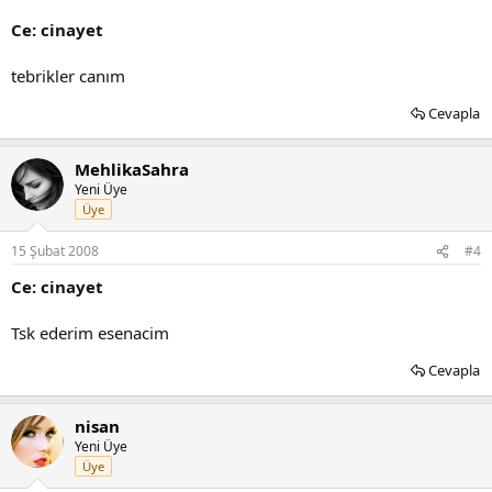
Ce: cinayet
tebrikler canım
Cevapla
MehlikaSahra
Yeni Üye
Üye
15 Şubat 2008
#4
Ce: cinayet
Tsk ederim esenacim
Cevapla
nisan
Yeni Üye
Üye