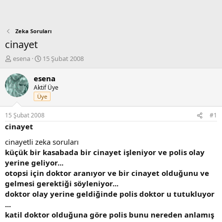
Zeka Soruları
cinayet
K
B
esena
15 Şubat 2008
o
a
n
ş
esena
b
l
Aktif Üye
u
a
Üye
y
n
u
g
15 Şubat 2008
#1
b
ı
cinayet
a
ç
ş
t
cinayetli zeka soruları
l
a
küçük bir kasabada bir cinayet işleniyor ve polis olay
a
r
yerine geliyor...
t
i
otopsi için doktor aranıyor ve bir cinayet olduğunu ve
a
h
gelmesi gerektiği söyleniyor...
n
i
doktor olay yerine geldiğinde polis doktor u tutukluyor
...
katil doktor olduğuna göre polis bunu nereden anlamış