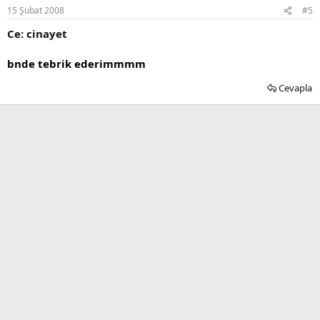
15 Şubat 2008
#5
Ce: cinayet
bnde tebrik ederimmmm
Cevapla