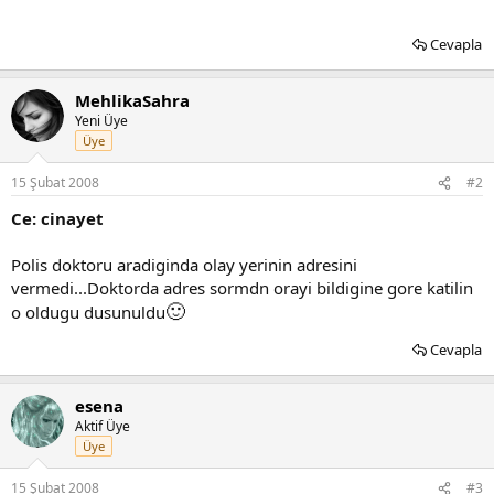
Cevapla
MehlikaSahra
Yeni Üye
Üye
15 Şubat 2008
#2
Ce: cinayet
Polis doktoru aradiginda olay yerinin adresini
vermedi...Doktorda adres sormdn orayi bildigine gore katilin
🙂
o oldugu dusunuldu
Cevapla
esena
Aktif Üye
Üye
15 Şubat 2008
#3