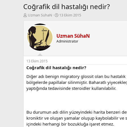
Coğrafik dil hastalığı nedir?
K
B
Uzman SühaN
13 Ekim 2015
o
a
n
ş
b
l
u
a
Uzman SühaN
y
n
Administrator
u
g
b
ı
a
ç
ş
t
13 Ekim 2015
l
a
Coğrafik dil hastalığı nedir?
a
r
Diğer adı benign migratory glossit olan bu hastalık k
t
i
a
h
bölgelerde papillalar silinmiştir. Baharatlı yiyecekl
n
i
yaptığında tedavisinde steroidler kullanılabilir.
Bu durumun adı dilin yüzeyindeki harita benzeri desend
kroniktir ve oluşan yamalar oluşup kaybolabilir ve 
içindeki herhangi bir bozukluğa işaret etmez.