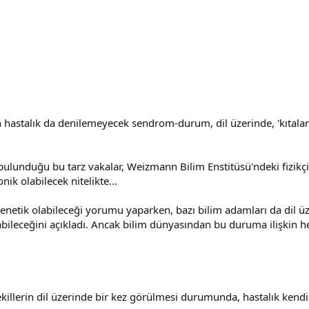
hastalık da denilemeyecek sendrom-durum, dil üzerinde, 'kıtalar har
n bulunduğu bu tarz vakalar, Weizmann Bilim Enstitüsü'ndeki fizikç
ik olabilecek nitelikte...
 genetik olabileceği yorumu yaparken, bazı bilim adamları da dil üze
ileceğini açıkladı. Ancak bilim dünyasından bu duruma ilişkin he
şekillerin dil üzerinde bir kez görülmesi durumunda, hastalık kend