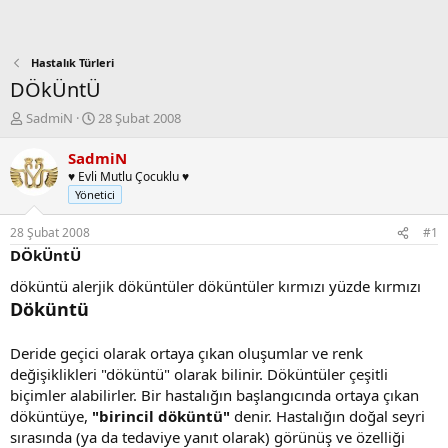
Hastalık Türleri
DÖkÜntÜ
K
B
SadmiN
28 Şubat 2008
o
a
n
ş
SadmiN
b
l
♥ Evli Mutlu Çocuklu ♥
u
a
Yönetici
y
n
u
g
28 Şubat 2008
#1
b
ı
DÖkÜntÜ
a
ç
ş
t
döküntü alerjik döküntüler döküntüler kırmızı yüzde kırmızı
l
a
Döküntü
a
r
t
i
a
h
Deride geçici olarak ortaya çıkan oluşumlar ve renk
n
i
değişiklikleri "döküntü" olarak bilinir. Döküntüler çeşitli
biçimler alabilirler. Bir hastalığın başlangıcında ortaya çıkan
döküntüye,
"birincil döküntü"
denir. Hastalığın doğal seyri
sırasında (ya da tedaviye yanıt olarak) görünüş ve özelliği