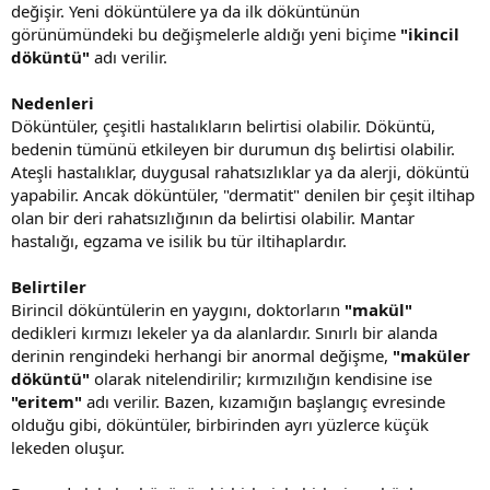
değişir. Yeni döküntülere ya da ilk döküntünün
görünümündeki bu değişmelerle aldığı yeni biçime
"ikincil
döküntü"
adı verilir.
Nedenleri
Döküntüler, çeşitli hastalıkların belirtisi olabilir. Döküntü,
bedenin tümünü etkileyen bir durumun dış belirtisi olabilir.
Ateşli hastalıklar, duygusal rahatsızlıklar ya da alerji, döküntü
yapabilir. Ancak döküntüler, "dermatit" denilen bir çeşit iltihap
olan bir deri rahatsızlığının da belirtisi olabilir. Mantar
hastalığı, egzama ve isilik bu tür iltihaplardır.
Belirtiler
Birincil döküntülerin en yaygını, doktorların
"makül"
dedikleri kırmızı lekeler ya da alanlardır. Sınırlı bir alanda
derinin rengindeki herhangi bir anormal değişme,
"maküler
döküntü"
olarak nitelendirilir; kırmızılığın kendisine ise
"eritem"
adı verilir. Bazen, kızamığın başlangıç evresinde
olduğu gibi, döküntüler, birbirinden ayrı yüzlerce küçük
lekeden oluşur.