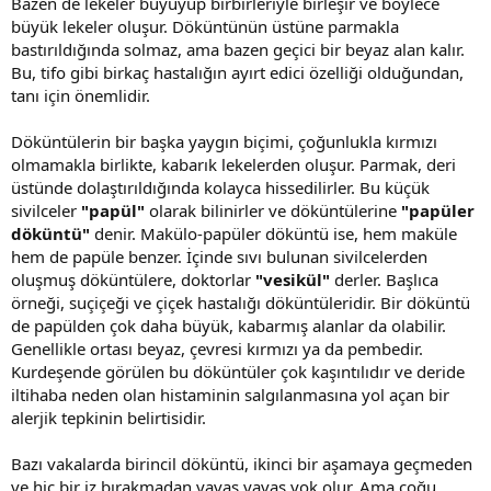
Bazen de lekeler büyüyüp birbirleriyle birleşir ve böylece
büyük lekeler oluşur. Döküntünün üstüne parmakla
bastırıldığında solmaz, ama bazen geçici bir beyaz alan kalır.
Bu, tifo gibi birkaç hastalığın ayırt edici özelliği olduğundan,
tanı için önemlidir.
Döküntülerin bir başka yaygın biçimi, çoğunlukla kırmızı
olmamakla birlikte, kabarık lekelerden oluşur. Parmak, deri
üstünde dolaştırıldığında kolayca hissedilirler. Bu küçük
sivilceler
"papül"
olarak bilinirler ve döküntülerine
"papüler
döküntü"
denir. Makülo-papüler döküntü ise, hem maküle
hem de papüle benzer. İçinde sıvı bulunan sivilcelerden
oluşmuş döküntülere, doktorlar
"vesikül"
derler. Başlıca
örneği, suçiçeği ve çiçek hastalığı döküntüleridir. Bir döküntü
de papülden çok daha büyük, kabarmış alanlar da olabilir.
Genellikle ortası beyaz, çevresi kırmızı ya da pembedir.
Kurdeşende görülen bu döküntüler çok kaşıntılıdır ve deride
iltihaba neden olan histaminin salgılanmasına yol açan bir
alerjik tepkinin belirtisidir.
Bazı vakalarda birincil döküntü, ikinci bir aşamaya geçmeden
ve hiç bir iz bırakmadan yavaş yavaş yok olur. Ama çoğu