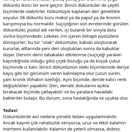
döküntü ikinci bir evre geçirir. İkincil döküntüler de çeşitli
biçimlerde olabilirler. Döküntüyle kaplanan deri genellikle
soyulur. İlk döküntü kuru makül ya da papül ya da ikisinin
karışımıysa bu normaldir. Suçiçeğinin son evrelerinde görülen
döküntüler, püstül adı verilen, içi bulanık bir sıvıyla dolu
sivilce biçimindedir. Lekeler, irin içeren iltihaplı püstüllere
dönüşürler; bu tür "ıslak" döküntüler, kabuki oluşturarak
kururlar, altlarında yeni deri oluştuktan sonra da kabuklar
düşer. Derinin derin tabakaları etkilenirse (suçiçeği yaraları
kaşındığnıda olduğu gibi) çiçek bozuğu ya da küçük çukur
biçiminde iz kalır. İkincil döküntünün öteki biçimlerinde deriye
kayış gibi bir görünüm veren kalınlaşma olur (uzun süren,
yani kronik iltihabın özelliği). Aynı biçimde, deride kalıcı renk
değişiklikleri yapabilir. Deri, derialtı dokularını açıkta
bırakacak biçimde çatlayabilir ve bu yaralara havadaki
bakteriler bulaşır. Bu durum, zona hastalığında ve uçukta olur.
Tedavi
Döküntülerde asıl nedene yönelik tedavi uygulanmalıdır.
Ancak kaşıntı çok rahatsızlık veriyorsa, ucuz ve etkili kalamin
merhemi kullanılabilir. Kalamin de yeterli olmazsa, doktor,