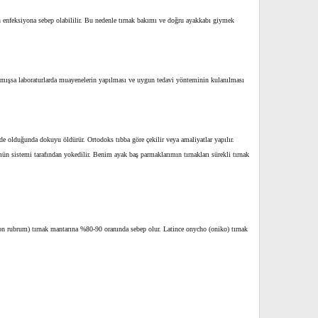
men enfeksiyona sebep olabililir. Bu nedenle tırnak bakımı ve doğru ayakkabı giymek
rışmışsa laboraturlarda muayenelerin yapılması ve uygun tedavi yönteminin kulanılması
ecede olduğunda dokuyu öldürür. Ortodoks tıbba göre çekilir veya amaliyatlar yapılır.
 immün sistemi tarafından yokedilir. Benim ayak baş parmaklarımın tırnakları sürekli tırnak
iton rubrum) tırnak mantarına %80-90 oranında sebep olur. Latince onycho (oniko) tırnak