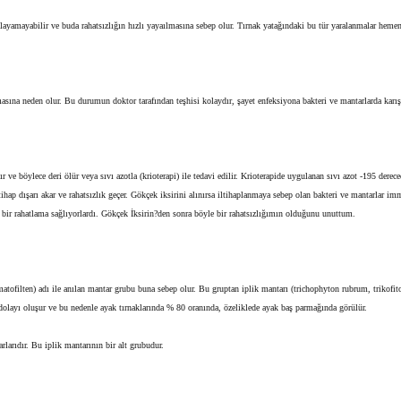
lğılayamayabilir ve buda rahatsızlığın hızlı yayaılmasına sebep olur. Tırnak yatağındaki bu tür yaralanmalar he
amasına neden olur. Bu durumun doktor tarafından teşhisi kolaydır, şayet enfeksiyona bakteri ve mantarlarda ka
ır ve böylece deri ölür veya sıvı azotla (krioterapi) ile tedavi edilir. Krioterapide uygulanan sıvı azot -195 der
 iltihap dışarı akar ve rahatsızlık geçer. Gökçek iksirini alınırsa iltihaplanmaya sebep olan bakteri ve mantarlar
i bir rahatlama sağlıyorlardı. Gökçek İksirin?den sonra böyle bir rahatsızlığımın olduğunu unuttum.
rmatofilten) adı ile anılan mantar grubu buna sebep olur. Bu gruptan iplik mantarı (trichophyton rubrum, trikof
dolayı oluşur ve bu nedenle ayak tırnaklarında % 80 oranında, özeliklede ayak baş parmağında görülür.
larıdır. Bu iplik mantarının bir alt grubudur.