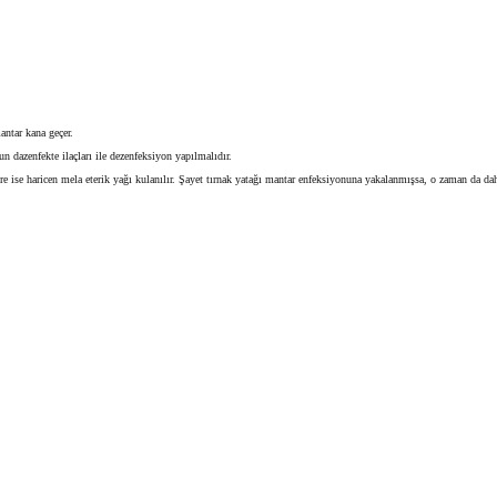
ntar kana geçer.
n dazenfekte ilaçları ile dezenfeksiyon yapılmalıdır.
re ise haricen mela eterik yağı kulanılır. Şayet tırnak yatağı mantar enfeksiyonuna yakalanmışsa, o zaman da dahil