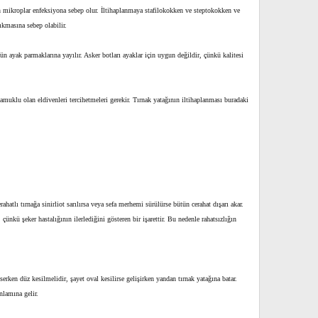
ren mikroplar enfeksiyona sebep olur. İltihaplanmaya stafilokokken ve steptokokken ve
çıkmasına sebep olabilir.
ün ayak parmaklarına yayılır. Asker botları ayaklar için uygun değildir, çünkü kalitesi
pamuklu olan eldivenleri tercihetmeleri gerekir. Tırnak yatağının iltihaplanması buradaki
atlı tırnağa sinirliot sarılırsa veya sefa merhemi sürülürse bütün cerahat dışarı akar.
ünkü şeker hastalığının ilerlediğini gösteren bir işarettir. Bu nedenle rahatsızlığın
ken düz kesilmelidir, şayet oval kesilirse gelişirken yandan tırnak yatağına batar.
nlamına gelir.