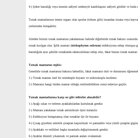
4-) Şeker hastalığı veya immün zafiyeti nedeniyle kandolaşımı zafiyeti görülür ve buda 
Tırnak mantarlarının üreme organı olan sporlar (tohum gibi) insandan insana veya hayvan
yerlerinden bulaşabilir.
Aileden birinin tırnak mantarına yakalanması halinde diğerleride tırnak bakımı sırasında
tırnak kırılgan olur. İplik mantarı (
trichophyton rubrum
) enfeksiyona sebep olmuşsa g
hastalığıda aynı şekilde tırnaklarda rahatsızlıklara sebep olur, fakat bunun tırnak mantarı 
Tırnak mantarını teşhis:
Genelikle tırnak mantarına bakınca farkedilir, fakat mantarın türü ve durumunu öğrenme
1-) Tırnak mantarı özel bir mürekeple boyanır ve mikroskopla incelenir.
2-) Mantarın hangi türden mantar olduğu tesbitedildikten sonra tedaviye geçilir.
Tırnak mantarlarına karşı ne gibi tetbirler alınabilir?
1-) Ayağı sıkan ve terleten ayakkabılardan kurtulmak gerekir.
2-) Mantara yakalanan tırnak antimikozit öjesi kulanılır.
3-) Enfeksiyon bulaşmamış olan tırnaklar öje ile buyanır
4-) Çorap giyerken sentetik çoraptan kaçınılmalı ve pamauklu veya yünlü çoraplar gigin
5-) Ayakkabı ve terlikleri başka insanlarla değiştirmemek gerekir.
6-) Ayaklar düzenli yıkanmalı ve parmak araları ovalanmalı