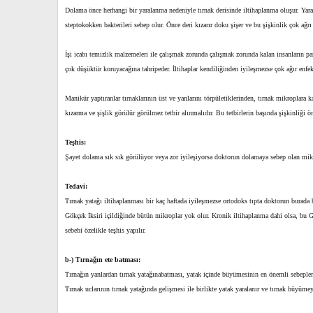
Dolama önce herhangi bir yaralanma nedeniyle tırnak derisinde iltihaplanma oluşur. Yaral
steptokokken bakterileri sebep olur. Önce deri kızarır doku şişer ve bu şişkinlik çok ağrı 
İşi icabı temizlik malzemeleri ile çalışmak zorunda çalışmak zorunda kalan insanların par
çok düşüktür koruyacağına tahripeder. İltihaplar kendiliğinden iyileşmezse çok ağır enfek
Manikür yaptıranlar tırnaklarının üst ve yanlarını törpületiklerinden, tırnak mikroplara 
kızarma ve şişlik görülür görülmez tetbir alınmalıdır. Bu tetbirlerin başında şişkinliği ön
Teşhis:
Şayet dolama sık sık görülüyor veya zor iyileşiyorsa doktorun dolamaya sebep olan mik
Tedavi:
Tırnak yatağı iltihaplanması bir kaç haftada iyileşmezse ortodoks tıpta doktorun burada b
Gökçek İksiri içildiğinde bütün mikroplar yok olur. Kronik iltihaplanma dahi olsa, bu Gökç
sebebi özelikle teşhis yapılır.
b-) Tırnağın ete batması:
Tırnağın yanlardan tırnak yatağınabatması, yatak içinde büyümesinin en önemli sebepleri 
Tırnak uclarının tırnak yatağında gelişmesi ile birlikte yatak yaralanır ve tırnak büyüme