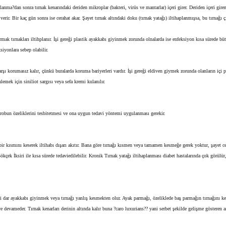
anma?dan sonra tırnak kenarındaki deriden mikroplar (bakteri, virüs ve mantarlar) içeri girer. Deriden içeri gi
verir. Bir kaç gün sonra ise cerahat akar. Şayet tırnak altındaki doku (tırnak yatağı) iltihaplanmışsa, bu tırnağı 
mak tırnakları iltihplanır. İşi gereği plastik ayakkabı giyinmek zorunda olnalarda ise enfeksiyon kısa sürede büt
siyonlara sebep olabilir.
karşı korumasız kalır, çünkü buralarda koruma bariyerleri vardır. İşi gereği eldiven giymek zorunda olanların içi 
lemek için siniliot sargısı veya sefa kremi kulanılır.
robun özeliklerini tesbitetmesi ve ona uygun tedavi yöntemi uygulanması gerekir.
ir kısmını keserek iltihabı dışarı akıtır. Bana göre tırnağı kısmen veya tamamen kesmeğe gerek yoktur, şayet cerah
ek İksiri ile kısa sürede tedaviedilebilir. Kronik Tırnak yatağı iltihaplanması diabet hastalarında çok görülür, ç
dar ayakkabı giyinmek veya tırnağı yanlış kesmekten olur. Ayak parmağı, özeliklede baş parmağın tırnağını keser
ye devameder. Tırnak kenarları derinin altında kalır buna ?caro luxurians?? yani serbet şekilde gelişme gösteren a