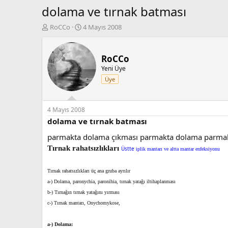
dolama ve tırnak batması
K
B
RoCCo
4 Mayıs 2008
o
a
n
ş
b
l
RoCCo
u
a
Yeni Üye
y
n
Üye
u
g
b
ı
a
ç
ş
t
4 Mayıs 2008
l
a
dolama ve tırnak batması
a
r
parmakta dolama çıkması parmakta dolama parmak 
t
i
a
h
Tırnak rahatsızlıkları
Üstte
iplik mantarı ve altta mantar enfeksiyonu
n
i
Tırnak rahatsızlıkları üç ana gruba ayrılır
a-) Dolama, paronychia, paronihia, tırnak yatağı iltihaplanması
b-) Tırnağın tırnak yatağını yırması
c-) Tırnak mantarı, Onychomykose,
a-) Dolama: