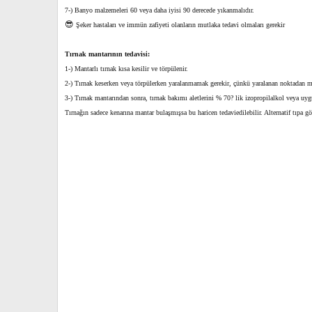
7-) Banyo malzemeleri 60 veya daha iyisi 90 derecede yıkanmalıdır.
😎
Şeker hastaları ve immün zafiyeti olanların mutlaka tedavi olmaları gerekir
Tırnak mantarının tedavisi:
1-) Mantarlı tırnak kısa kesilir ve törpülenir.
2-) Tırnak keserken veya törpülerken yaralanmamak gerekir, çünkü yaralanan noktadan ma
3-) Tırnak mantarından sonra, tırnak bakımı aletlerini % 70? lik izopropilalkol veya uygu
Tırnağın sadece kenarına mantar bulaşmışsa bu haricen tedaviedilebilir. Alternatif tıpa gö