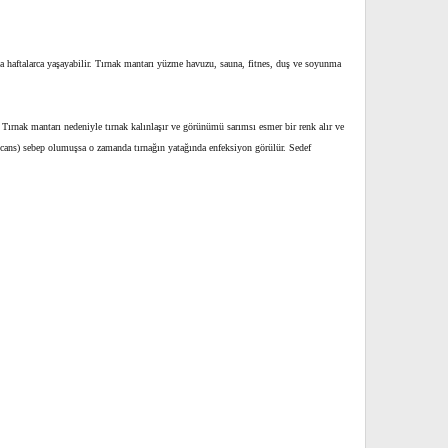
a haftalarca yaşayabilir. Tırnak mantarı yüzme havuzu, sauna, fitnes, duş ve soyunma
. Tırnak mantarı nedeniyle tırnak kalınlaşır ve görünümü sarımsı esmer bir renk alır ve
icans) sebep olumuşsa o zamanda tırnağın yatağında enfeksiyon görülür. Sedef