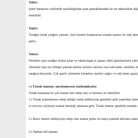
Tetbir:
Şeker hastasının sinirleride zayıfladığından ayak parmaklarındaki bu tür rahatızlıklar a
önemlidir.
Teşhis:
Tırnağın tırnak yatağını yarması, önce buranın kızarmasına sonrada sarımsı bir renk al
şarttır.
Tedavi:
Ortodoks tıpta tırnağın üstüne çıkan ve yabancılaşan et parçası (deri) gümüşnitratla yakıl
Alternatif tipta ise iltihaplı parmak üzerine sinirliot sarılırsa veya sefa kremi sürülürse
yatağına batıyordu. Çok çeşitli yöntemler kulandım sinirliot sarğısı ve sefa kremi geçiç
c-) Tırnak mantarı, onychomycosis (onikomikozis):
Tırnak mantarına bir çok mantar türü sebep olur ve bunların en önemlileri.
1-) Tırnak mantarlarının sebep olduğu tırnak enfeksiyonu genelikle iplik mantarları (de
ve mycosis (mikozis) mantar hastalığı anlamına gelir. Tırnak mantarı genelikle nemden 
2-) İkinci önemli enfeksiyona sebep olan mantar grubu ise maya (candida albicans) mantar
3-) Nadiren küf mantarı