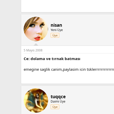
nisan
Yeni Üye
Üye
5 Mayıs 2008
Ce: dolama ve tırnak batması
emegine saglik canim,paylasim icin tsklerrrrrrrrrrrr
tuqqce
Daimi Üye
Üye