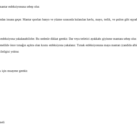
mantar enfeksiyonuna sebep olur.
dan insana geçer. Mantar sporları banyo ve yüzme sırasında kulanılan havlu, mayo, terlik, ve şezlon gibi eşyad
 enfeksiyona yakalanabilirler. Bu nedenle dikkat gerekir. Dar veya terletici ayakkabı giyinme mantara sebep olur
enelikle önce tırnağın açıkta olan kısmı enfeksiyona yakalanır. Tırnak enfeksiyonuna maya mantarı (candida alb
ileilgisi yoktur.
k için muayene gerekir.
meli