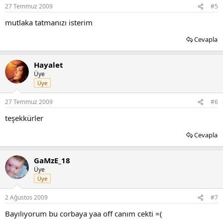
27 Temmuz 2009
#5
mutlaka tatmanızı isterim
Cevapla
Hayalet
Üye
Üye
27 Temmuz 2009
#6
teşekkürler
Cevapla
GaMzE_18
Üye
Üye
2 Ağustos 2009
#7
Bayılıyorum bu corbaya yaa off canım cekti =(