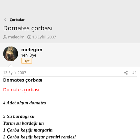
Çorbalar
Domates çorbası
K
B
melegim
13 Eylül 2007
o
a
n
ş
melegim
b
l
Yeni Üye
u
a
Üye
y
n
u
g
13 Eylül 2007
#1
b
ı
Domates çorbası
a
ç
ş
t
Domates çorbası
l
a
a
r
4 Adet olgun domates
t
i
a
h
n
i
5 Su bardağı su
Yarım su bardağı un
1 Çorba kaşığı margarin
2 Çorba kaşığı kaşar peyniri rendesi