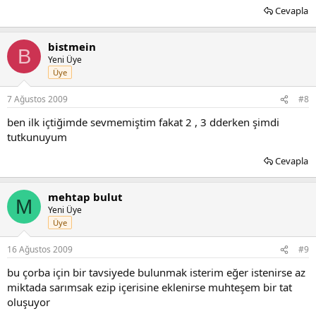
Cevapla
bistmein
B
Yeni Üye
Üye
7 Ağustos 2009
#8
ben ilk içtiğimde sevmemiştim fakat 2 , 3 dderken şimdi
tutkunuyum
Cevapla
mehtap bulut
M
Yeni Üye
Üye
16 Ağustos 2009
#9
bu çorba için bir tavsiyede bulunmak isterim eğer istenirse az
miktada sarımsak ezip içerisine eklenirse muhteşem bir tat
oluşuyor