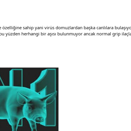
e özelliğine sahip yani virüs domuzlardan başka canlılara bulaşıyo
r bu yüzden herhangi bir aşısı bulunmuyor ancak normal grip ilaçla