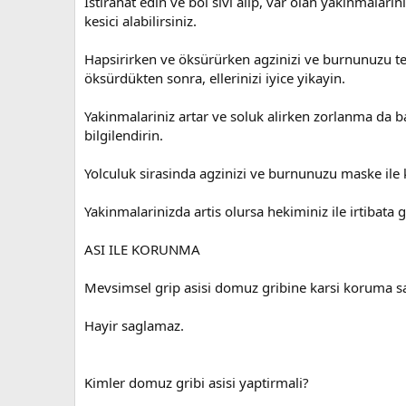
Istirahat edin ve bol sivi alip, var olan yakinmalarin
kesici alabilirsiniz.
Hapsirirken ve öksürürken agzinizi ve burnunuzu tek
öksürdükten sonra, ellerinizi iyice yikayin.
Yakinmalariniz artar ve soluk alirken zorlanma da b
bilgilendirin.
Yolculuk sirasinda agzinizi ve burnunuzu maske ile k
Yakinmalarinizda artis olursa hekiminiz ile irtibata g
ASI ILE KORUNMA
Mevsimsel grip asisi domuz gribine karsi koruma s
Hayir saglamaz.
Kimler domuz gribi asisi yaptirmali?