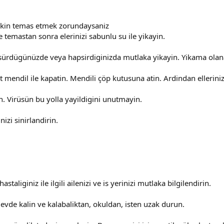
 yakin temas etmek zorundaysaniz
 temastan sonra elerinizi sabunlu su ile yikayin.
 öksürdügünüzde veya hapsirdiginizda mutlaka yikayin. Yikama olanag
mendil ile kapatin. Mendili çöp kutusuna atin. Ardindan elleriniz
. Virüsün bu yolla yayildigini unutmayin.
izi sinirlandirin.
staliginiz ile ilgili ailenizi ve is yerinizi mutlaka bilgilendirin.
evde kalin ve kalabaliktan, okuldan, isten uzak durun.