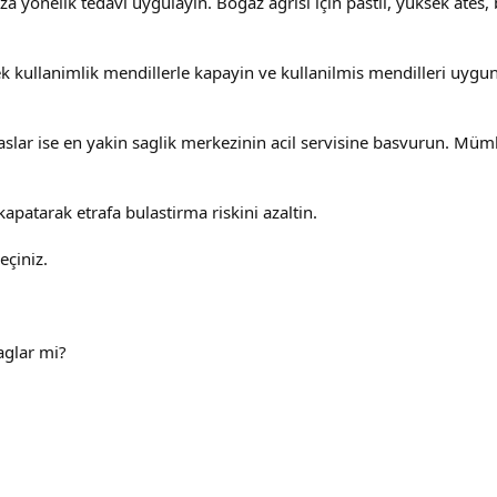
iza yönelik tedavi uygulayin. Bogaz agrisi için pastil, yüksek ates,
 kullanimlik mendillerle kapayin ve kullanilmis mendilleri uygun 
aslar ise en yakin saglik merkezinin acil servisine basvurun. Mü
apatarak etrafa bulastirma riskini azaltin.
eçiniz.
aglar mi?