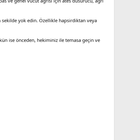
 bas ve genel vücut agrisi için ates düsürücü, agri
sekilde yok edin. Özellikle hapsirdiktan veya
mkün ise önceden, hekiminiz ile temasa geçin ve