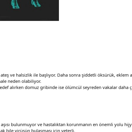
ateş ve halsizlik ile başlıyor. Daha sonra şiddetli öksürük, eklem ağ
ale neden olabiliyor.
rı hedef alırken domuz gribinde ise ölümcül seyreden vakalar daha 
 aşısı bulunmuyor ve hastalıktan korunmanın en önemli yolu hijye
ak bile virüsün bulaşması için yeterli.