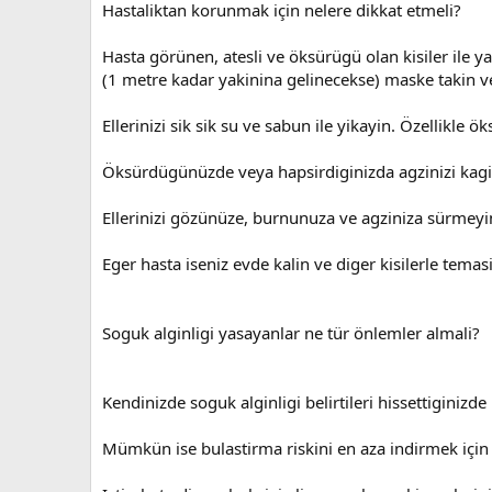
Hastaliktan korunmak için nelere dikkat etmeli?
Hasta görünen, atesli ve öksürügü olan kisiler ile
(1 metre kadar yakinina gelinecekse) maske takin ve
Ellerinizi sik sik su ve sabun ile yikayin. Özellikle
Öksürdügünüzde veya hapsirdiginizda agzinizi kagit 
Ellerinizi gözünüze, burnunuza ve agziniza sürmeyin
Eger hasta iseniz evde kalin ve diger kisilerle temasin
Soguk alginligi yasayanlar ne tür önlemler almali?
Kendinizde soguk alginligi belirtileri hissettiginizde ha
Mümkün ise bulastirma riskini en aza indirmek için 