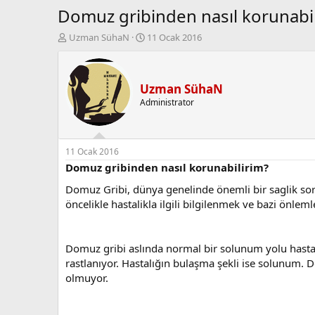
Domuz gribinden nasıl korunabil
K
B
Uzman SühaN
11 Ocak 2016
o
a
n
ş
b
l
u
a
Uzman SühaN
y
n
Administrator
u
g
b
ı
a
ç
ş
t
11 Ocak 2016
l
a
Domuz gribinden nasıl korunabilirim?
a
r
Domuz Gribi, dünya genelinde önemli bir saglik sor
t
i
a
h
öncelikle hastalikla ilgili bilgilenmek ve bazi önlem
n
i
Domuz gribi aslında normal bir solunum yolu hastalı
rastlanıyor. Hastalığın bulaşma şekli ise solunum. 
olmuyor.