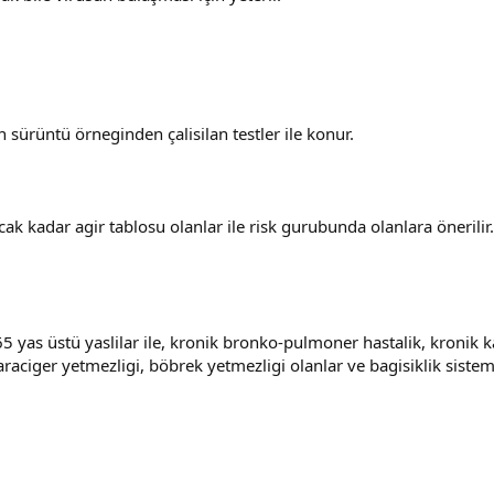
 sürüntü örneginden çalisilan testler ile konur.
cak kadar agir tablosu olanlar ile risk gurubunda olanlara önerilir.
65 yas üstü yaslilar ile, kronik bronko-pulmoner hastalik, kronik k
karaciger yetmezligi, böbrek yetmezligi olanlar ve bagisiklik sistemi 