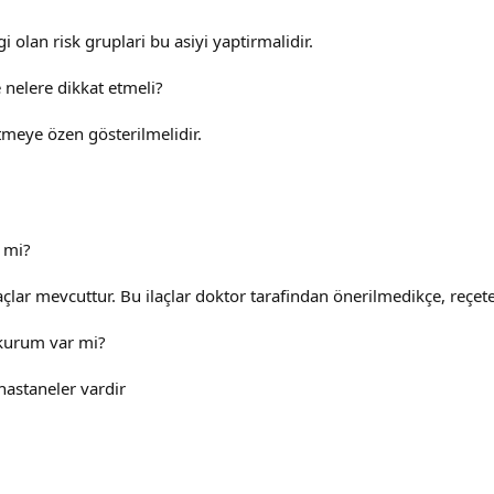
i olan risk gruplari bu asiyi yaptirmalidir.
nelere dikkat etmeli?
tmeye özen gösterilmelidir.
r mi?
çlar mevcuttur. Bu ilaçlar doktor tarafindan önerilmedikçe, reçetes
 kurum var mi?
 hastaneler vardir