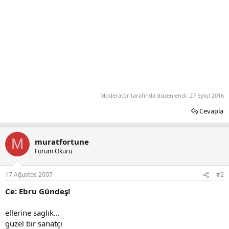
Moderatör tarafında düzenlendi:
27 Eylül 2016
Cevapla
M
muratfortune
Forum Okuru
17 Ağustos 2007
#2
Ce: Ebru Gündeş!
ellerine saglık...
güzel bir sanatçı