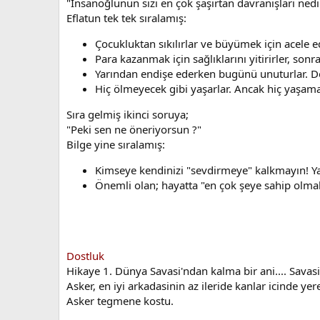
"İnsanoğlunun sizi en çok şaşırtan davranışları nedi
Eflatun tek tek sıralamış:
Çocukluktan sıkılırlar ve büyümek için acele ede
Para kazanmak için sağlıklarını yitirirler, sonra
Yarından endişe ederken bugünü unuturlar. Dol
Hiç ölmeyecek gibi yaşarlar. Ancak hiç yaşamam
Sıra gelmiş ikinci soruya;
"Peki sen ne öneriyorsun ?"
Bilge yine sıralamış:
Kimseye kendinizi "sevdirmeye" kalkmayın! Yap
Önemli olan; hayatta "en çok şeye sahip olmak
Dostluk
Hikaye 1. Dünya Savasi'ndan kalma bir ani.... Savasi
Asker, en iyi arkadasinin az ileride kanlar icinde y
Asker tegmene kostu.