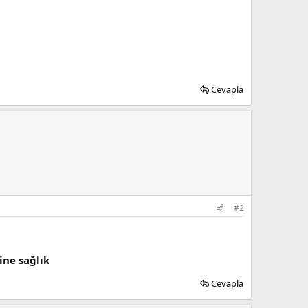
Cevapla
#2
ne sağlık
Cevapla