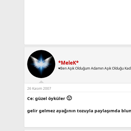
*MeleK*
♥Ben Aşık Olduğum Adamın Aşık Olduğu Kad
26 Kasım 2007
🙂
Ce: güzel öyküler
gelir gelmez ayağının tozuyla paylaşımda blu