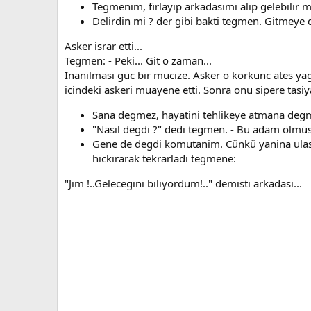
Tegmenim, firlayip arkadasimi alip gelebilir 
Delirdin mi ? der gibi bakti tegmen. Gitmeye 
Asker israr etti...
Tegmen: - Peki... Git o zaman...
Inanilmasi güc bir mucize. Asker o korkunc ates yagm
icindeki askeri muayene etti. Sonra onu sipere tasi
Sana degmez, hayatini tehlikeye atmana degme
"Nasil degdi ?" dedi tegmen. - Bu adam ölm
Gene de degdi komutanim. Cünkü yanina ulast
hickirarak tekrarladi tegmene:
"Jim !..Gelecegini biliyordum!.." demisti arkadasi...