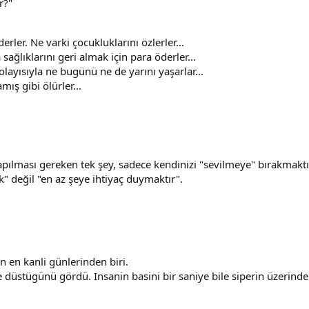
r?"
rler. Ne varki çocukluklarını özlerler...
 sağlıklarını geri almak için para öderler...
ayısıyla ne bugünü ne de yarını yaşarlar...
ış gibi ölürler...
ılması gereken tek şey, sadece kendinizi "sevilmeye" bırakmaktır
" değil "en az şeye ihtiyaç duymaktır".
n en kanli günlerinden biri.
ere düstügünü gördü. Insanin basini bir saniye bile siperin üzerin