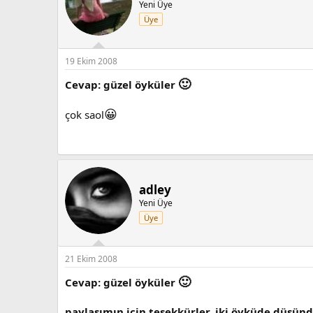
Yeni Üye
Üye
19 Ekim 2008
🙂
Cevap: güzel öyküler
😀
çok saol
adley
Yeni Üye
Üye
21 Ekim 2008
🙂
Cevap: güzel öyküler
paylaşımın için teşekkürler..iki öyküde düşün