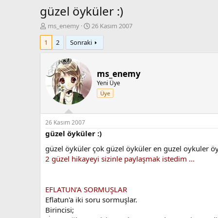
güzel öyküler :)
K
B
ms_enemy
26 Kasım 2007
o
a
1
2
Sonraki
n
ş
b
l
u
a
y
n
ms_enemy
u
g
Yeni Üye
b
ı
Üye
a
ç
ş
t
l
a
a
r
26 Kasım 2007
t
i
güzel öyküler :)
a
h
güzel öyküler çok güzel öyküler en guzel oykuler ö
n
i
2 güzel hikayeyi sizinle paylaşmak istedim ...
EFLATUN'A SORMUŞLAR
Eflatun'a iki soru sormuşlar.
Birincisi;