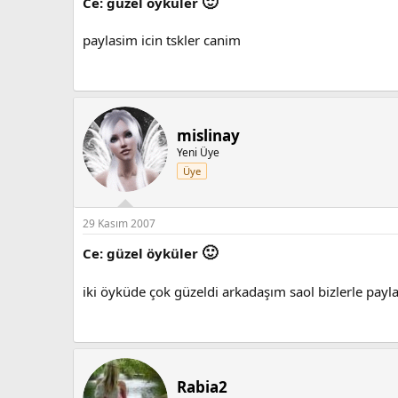
🙂
Ce: güzel öyküler
paylasim icin tskler canim
mislinay
Yeni Üye
Üye
29 Kasım 2007
🙂
Ce: güzel öyküler
iki öyküde çok güzeldi arkadaşım saol bizlerle payl
Rabia2