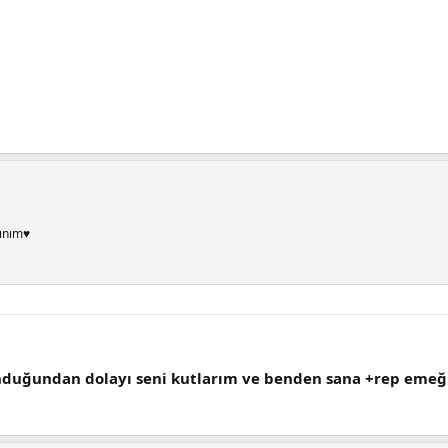
ınım♥
nduğundan dolayı seni kutlarım ve benden sana +rep emeği