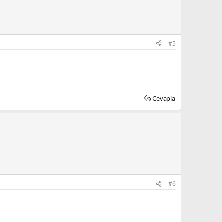
#5
Cevapla
#6