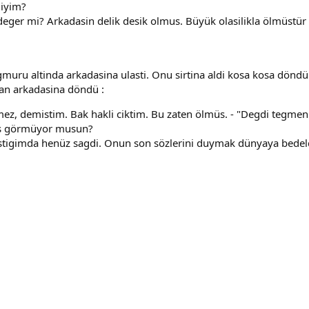
miyim?
deger mi? Arkadasin delik desik olmus. Büyük olasilikla ölmüstür 
uru altinda arkadasina ulasti. Onu sirtina aldi kosa kosa döndü. 
yan arkadasina döndü :
z, demistim. Bak hakli ciktim. Bu zaten ölmüs. - "Degdi tegmen
üs görmüyor musun?
igimda henüz sagdi. Onun son sözlerini duymak dünyaya bedeldi 