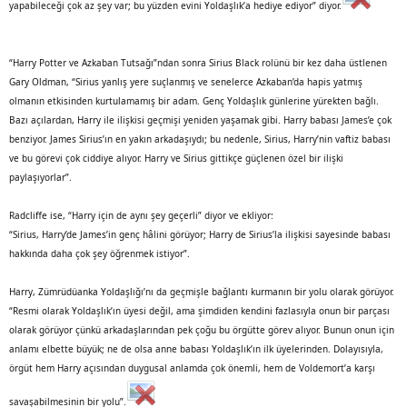
yapabileceği çok az şey var; bu yüzden evini Yoldaşlık’a hediye ediyor” diyor.
“Harry Potter ve Azkaban Tutsağı”ndan sonra Sirius Black rolünü bir kez daha üstlenen
Gary Oldman, “Sirius yanlış yere suçlanmış ve senelerce Azkaban’da hapis yatmış
olmanın etkisinden kurtulamamış bir adam. Genç Yoldaşlık günlerine yürekten bağlı.
Bazı açılardan, Harry ile ilişkisi geçmişi yeniden yaşamak gibi. Harry babası James’e çok
benziyor. James Sirius’ın en yakın arkadaşıydı; bu nedenle, Sirius, Harry’nin vaftiz babası
ve bu görevi çok ciddiye alıyor. Harry ve Sirius gittikçe güçlenen özel bir ilişki
paylaşıyorlar”.
Radcliffe ise, “Harry için de aynı şey geçerli” diyor ve ekliyor:
“Sirius, Harry’de James’in genç hâlini görüyor; Harry de Sirius’la ilişkisi sayesinde babası
hakkında daha çok şey öğrenmek istiyor”.
Harry, Zümrüdüanka Yoldaşlığı’nı da geçmişle bağlantı kurmanın bir yolu olarak görüyor.
“Resmi olarak Yoldaşlık’ın üyesi değil, ama şimdiden kendini fazlasıyla onun bir parçası
olarak görüyor çünkü arkadaşlarından pek çoğu bu örgütte görev alıyor. Bunun onun için
anlamı elbette büyük; ne de olsa anne babası Yoldaşlık’ın ilk üyelerinden. Dolayısıyla,
örgüt hem Harry açısından duygusal anlamda çok önemli, hem de Voldemort’a karşı
savaşabilmesinin bir yolu”.