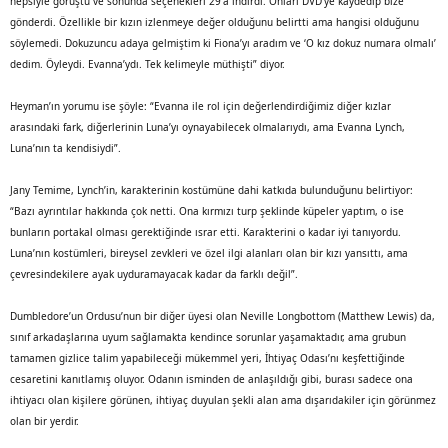
hepsiyle görüştü ve sonunda seçenekleri 29’a indirdi. Onları DVD’ye kaydedip bize
gönderdi. Özellikle bir kızın izlenmeye değer olduğunu belirtti ama hangisi olduğunu
söylemedi. Dokuzuncu adaya gelmiştim ki Fiona’yı aradım ve ‘O kız dokuz numara olmalı’
dedim. Öyleydi. Evanna’ydı. Tek kelimeyle müthişti” diyor.
Heyman’ın yorumu ise şöyle: “Evanna ile rol için değerlendirdiğimiz diğer kızlar
arasındaki fark, diğerlerinin Luna’yı oynayabilecek olmalarıydı, ama Evanna Lynch,
Luna’nın ta kendisiydi”.
Jany Temime, Lynch’in, karakterinin kostümüne dahi katkıda bulunduğunu belirtiyor:
“Bazı ayrıntılar hakkında çok netti. Ona kırmızı turp şeklinde küpeler yaptım, o ise
bunların portakal olması gerektiğinde ısrar etti. Karakterini o kadar iyi tanıyordu.
Luna’nın kostümleri, bireysel zevkleri ve özel ilgi alanları olan bir kızı yansıttı, ama
çevresindekilere ayak uyduramayacak kadar da farklı değil”.
Dumbledore’un Ordusu’nun bir diğer üyesi olan Neville Longbottom (Matthew Lewis) da,
sınıf arkadaşlarına uyum sağlamakta kendince sorunlar yaşamaktadır, ama grubun
tamamen gizlice talim yapabileceği mükemmel yeri, İhtiyaç Odası’nı keşfettiğinde
cesaretini kanıtlamış oluyor. Odanın isminden de anlaşıldığı gibi, burası sadece ona
ihtiyacı olan kişilere görünen, ihtiyaç duyulan şekli alan ama dışarıdakiler için görünmez
olan bir yerdir.