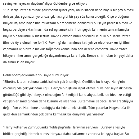
sevinç ve heyecan duydum” diyor Goldenberg ve ekliyor:
“Bir Harry Potter filminde çalışmanın güzel yanı, onun sizden daha büyük bir şey olması;
dolayısıyla, egonuzun yolunuza çıkması gibi bir şey söz konusu değil. Klişe olduğunu
biliyorum, ama böylesine muazzam bir fenomene dönüşmüş bu şeyin parçası olmak ve
beyaz perdeye aktarılmasında rol oynamak sihirli bir şeydi; kelimenin tam anlamıyla
büyük bir sorumluluk hissettim. David Heyman bunu eğlenceli kıldı ki bir Harry Potter
filmi de öyle olmalı; ve Jo (J.K. Rowling) da inanılmaz tatlıydı ve olabilecek en iyi filmi
yapmamız için bize esneklik sağlamak konusunda son derece cömertti. David Yates
hikayenin her anını gerçekliğe dayandırmaya kararlıydı. Bence sihirli olan bir şeyi daha
da sihirli kılan buydu”.
Goldenberg açıklamalarını şöyle sürdürüyor:
“Elbette, kitabın ruhuna sadık kalmak çok önemliydi. Özellikle bu hikaye Harry’nin
yolculuğuyla çok yakından ilgili. Harry’nin rüştünü ispat etmesini ve her şeyin ilk başta
göründüğü gibi siyah-beyaz olmadığını fark edişini konu alıyor…belki de idealize ettiği
yetişkinler sandığından daha kusurlu ve insaniler. Bu temaları sadece Harry aracılığıyla
değil, Ron ve Hermione aracılığıyla da irdelemek istedik. Tüm çocuklar Hogwarts’a ilk
geldikleri zamankinden çok daha karmaşık bir dünyayla yüz yüzeler”.
“Harry Potter ve Zümrüdüanka Yoldaşlığı”nda Harry’nin serüveni, Dursley ailesiyle
birlikte geçirdiği bitmek bilmez bir yaza daha katlanmak zorunda kalışıyla başlar. Bu