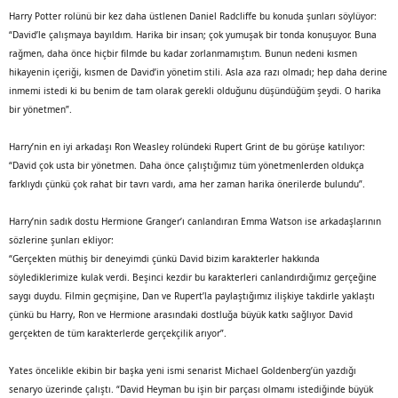
Harry Potter rolünü bir kez daha üstlenen Daniel Radcliffe bu konuda şunları söylüyor:
“David’le çalışmaya bayıldım. Harika bir insan; çok yumuşak bir tonda konuşuyor. Buna
rağmen, daha önce hiçbir filmde bu kadar zorlanmamıştım. Bunun nedeni kısmen
hikayenin içeriği, kısmen de David’in yönetim stili. Asla aza razı olmadı; hep daha derine
inmemi istedi ki bu benim de tam olarak gerekli olduğunu düşündüğüm şeydi. O harika
bir yönetmen”.
Harry’nin en iyi arkadaşı Ron Weasley rolündeki Rupert Grint de bu görüşe katılıyor:
“David çok usta bir yönetmen. Daha önce çalıştığımız tüm yönetmenlerden oldukça
farklıydı çünkü çok rahat bir tavrı vardı, ama her zaman harika önerilerde bulundu”.
Harry’nin sadık dostu Hermione Granger’ı canlandıran Emma Watson ise arkadaşlarının
sözlerine şunları ekliyor:
“Gerçekten müthiş bir deneyimdi çünkü David bizim karakterler hakkında
söylediklerimize kulak verdi. Beşinci kezdir bu karakterleri canlandırdığımız gerçeğine
saygı duydu. Filmin geçmişine, Dan ve Rupert’la paylaştığımız ilişkiye takdirle yaklaştı
çünkü bu Harry, Ron ve Hermione arasındaki dostluğa büyük katkı sağlıyor. David
gerçekten de tüm karakterlerde gerçekçilik arıyor”.
Yates öncelikle ekibin bir başka yeni ismi senarist Michael Goldenberg’ün yazdığı
senaryo üzerinde çalıştı. “David Heyman bu işin bir parçası olmamı istediğinde büyük