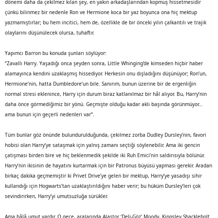
dönemi daha da çekilmez kılan şey, en yakın arkadaşlarından kopmuş hissetmesidir
çünkü bilinmez bir nedenle Ron ve Hermione koca bir yaz boyunca ona hiç mektup
yazmamıştırlar; bu hem incitici, hem de, özellikle de bir önceki yılın çalkantılı ve trajik
olaylarını düşünülecek olursa, tuhaftır.
Yapımcı Barron bu konuda şunları söylüyor:
“Zavallı Harry. Yaşadığı onca şeyden sonra, Little Whinging’de kimseden hiçbir haber
alamayınca kendini uzaklaşmış hissediyor. Herkesin onu dışladığını düşünüyor; Ron’un,
Hermione’nin, hatta Dumbledore’un bile. Sanırım, bunun üzerine bir de ergenliğin
normal stresi eklenince, Harry için durum biraz katlanılmaz bir hâl alıyor. Bu, Harry’nin
daha önce görmediğimiz bir yönü. Geçmişte olduğu kadar aklı başında görünmüyor…
ama bunun için geçerli nedenleri var”.
Tüm bunlar göz önünde bulundurulduğunda, çekilmez zorba Dudley Dursley’nin, favori
hobisi olan Harry’ye sataşmak için yalnış zamanı seçtiği söylenebilir. Ama iki gencin
çatışması birden bire ve hiç beklenmedik şekilde iki Ruh Emici’nin saldırısıyla bölünür.
Harry’nin ikisinin de hayatını kurtarmak için bir Patronus büyüsü yapması gerekir. Aradan
birkaç dakika geçmemiştir ki Privet Drive’ye gelen bir mektup, Harry’ye yasadışı sihir
kullandığı için Hogwarts’tan uzaklaştırıldığını haber verir; bu hüküm Dursley’leri çok
sevindirirken, Harry’yi umutsuzluğa sürükler.
Ama hâlâ umut vardır. O gece, aralarında Alastor ‘Deli-Göz’ Moody, Kingsley Shacklebolt