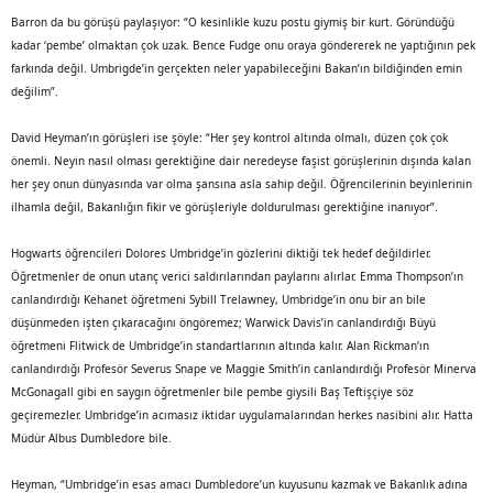
Barron da bu görüşü paylaşıyor: “O kesinlikle kuzu postu giymiş bir kurt. Göründüğü
kadar ‘pembe’ olmaktan çok uzak. Bence Fudge onu oraya göndererek ne yaptığının pek
farkında değil. Umbrigde’in gerçekten neler yapabileceğini Bakan’ın bildiğinden emin
değilim”.
David Heyman’ın görüşleri ise şöyle: “Her şey kontrol altında olmalı, düzen çok çok
önemli. Neyin nasıl olması gerektiğine dair neredeyse faşist görüşlerinin dışında kalan
her şey onun dünyasında var olma şansına asla sahip değil. Öğrencilerinin beyinlerinin
ilhamla değil, Bakanlığın fikir ve görüşleriyle doldurulması gerektiğine inanıyor”.
Hogwarts öğrencileri Dolores Umbridge’in gözlerini diktiği tek hedef değildirler.
Öğretmenler de onun utanç verici saldırılarından paylarını alırlar. Emma Thompson’ın
canlandırdığı Kehanet öğretmeni Sybill Trelawney, Umbridge’in onu bir an bile
düşünmeden işten çıkaracağını öngöremez; Warwick Davis’in canlandırdığı Büyü
öğretmeni Flitwick de Umbridge’in standartlarının altında kalır. Alan Rickman’ın
canlandırdığı Profesör Severus Snape ve Maggie Smith’in canlandırdığı Profesör Minerva
McGonagall gibi en saygın öğretmenler bile pembe giysili Baş Teftişçiye söz
geçiremezler. Umbridge’in acımasız iktidar uygulamalarından herkes nasibini alır. Hatta
Müdür Albus Dumbledore bile.
Heyman, “Umbridge’in esas amacı Dumbledore’un kuyusunu kazmak ve Bakanlık adına