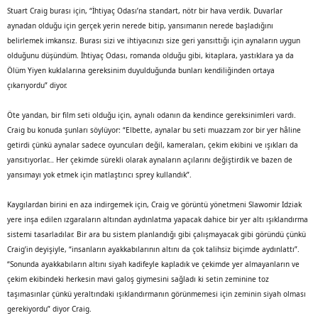
Stuart Craig burası için, “İhtiyaç Odası’na standart, nötr bir hava verdik. Duvarlar
aynadan olduğu için gerçek yerin nerede bitip, yansımanın nerede başladığını
belirlemek imkansız. Burası sizi ve ihtiyacınızı size geri yansıttığı için aynaların uygun
olduğunu düşündüm. İhtiyaç Odası, romanda olduğu gibi, kitaplara, yastıklara ya da
Ölüm Yiyen kuklalarına gereksinim duyulduğunda bunları kendiliğinden ortaya
çıkarıyordu” diyor.
Öte yandan, bir film seti olduğu için, aynalı odanın da kendince gereksinimleri vardı.
Craig bu konuda şunları söylüyor: “Elbette, aynalar bu seti muazzam zor bir yer hâline
getirdi çünkü aynalar sadece oyuncuları değil, kameraları, çekim ekibini ve ışıkları da
yansıtıyorlar… Her çekimde sürekli olarak aynaların açılarını değiştirdik ve bazen de
yansımayı yok etmek için matlaştırıcı sprey kullandık”.
Kaygılardan birini en aza indirgemek için, Craig ve görüntü yönetmeni Slawomir Idziak
yere inşa edilen ızgaraların altından aydınlatma yapacak dahice bir yer altı ışıklandırma
sistemi tasarladılar. Bir ara bu sistem planlandığı gibi çalışmayacak gibi göründü çünkü
Craig’in deyişiyle, “insanların ayakkabılarının altını da çok talihsiz biçimde aydınlattı”.
“Sonunda ayakkabıların altını siyah kadifeyle kapladık ve çekimde yer almayanların ve
çekim ekibindeki herkesin mavi galoş giymesini sağladı ki setin zeminine toz
taşımasınlar çünkü yeraltındaki ışıklandırmanın görünmemesi için zeminin siyah olması
gerekiyordu” diyor Craig.