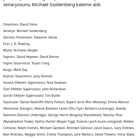
senaryosunu Michael Goldenberg kaleme aldı.
Yönetmen: David Yates
Senaryo: Michael Goldenberg
Görüntü Yönetmeni: Slawomir Idziak
Eser: J. K. Rowling
Müzik: Nicholas Hooper
Yapımcı: David Heyman, David Barron
Yapım Tasarımcısı: Stuart Craig
Kurgu: Mark Day
Kostüm Tasarımcısı: Jany Temime
Yaratık Efektleri Süpervizörü: Nick Dudman
Özel Efektler Süpervizörü: John Richardson
Görsel Efektler Süpervizörü: Tim Burke
Oyuncular: Daniel Radcliffe (Harry Potter), Rupert Grint (Ron Weasley), Emma Watson
(Hermione Granger), Helena Bonham Carter (Ölü Yiyici Bellatrix Lestrange), Imelda
Staunton (Dolores Umbridge), George Harris (Kingsley Shacklebolt), Natalia Tena
(Nymphadora Tonks), Kathry Hunter (Bayan Figg), Evanna Lynch (Luna Lovegood), Robbie
Coltrane, Ralph Fiennes, Michael Gambon, Brendan Gleeson, Jason Isaacs, Gary Oldman,
Alan Rickman, Maggie Smith, Emma Thompson, Julie Walters, David Thewlis, Fiona Shaw,