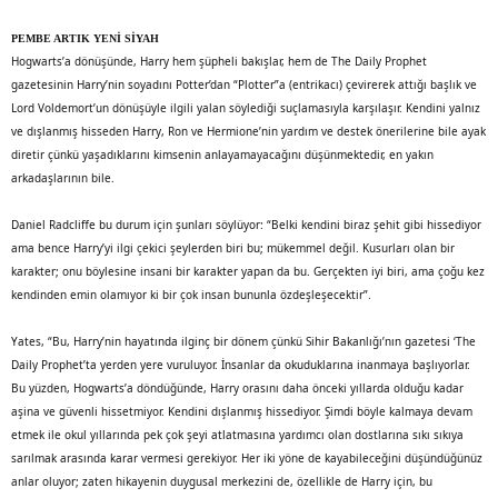
PEMBE ARTIK YENİ SİYAH
Hogwarts’a dönüşünde, Harry hem şüpheli bakışlar, hem de The Daily Prophet
gazetesinin Harry’nin soyadını Potter’dan “Plotter”a (entrikacı) çevirerek attığı başlık ve
Lord Voldemort’un dönüşüyle ilgili yalan söylediği suçlamasıyla karşılaşır. Kendini yalnız
ve dışlanmış hisseden Harry, Ron ve Hermione’nin yardım ve destek önerilerine bile ayak
diretir çünkü yaşadıklarını kimsenin anlayamayacağını düşünmektedir, en yakın
arkadaşlarının bile.
Daniel Radcliffe bu durum için şunları söylüyor: “Belki kendini biraz şehit gibi hissediyor
ama bence Harry’yi ilgi çekici şeylerden biri bu; mükemmel değil. Kusurları olan bir
karakter; onu böylesine insani bir karakter yapan da bu. Gerçekten iyi biri, ama çoğu kez
kendinden emin olamıyor ki bir çok insan bununla özdeşleşecektir”.
Yates, “Bu, Harry’nin hayatında ilginç bir dönem çünkü Sihir Bakanlığı’nın gazetesi ‘The
Daily Prophet’ta yerden yere vuruluyor. İnsanlar da okuduklarına inanmaya başlıyorlar.
Bu yüzden, Hogwarts’a döndüğünde, Harry orasını daha önceki yıllarda olduğu kadar
aşina ve güvenli hissetmiyor. Kendini dışlanmış hissediyor. Şimdi böyle kalmaya devam
etmek ile okul yıllarında pek çok şeyi atlatmasına yardımcı olan dostlarına sıkı sıkıya
sarılmak arasında karar vermesi gerekiyor. Her iki yöne de kayabileceğini düşündüğünüz
anlar oluyor; zaten hikayenin duygusal merkezini de, özellikle de Harry için, bu