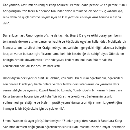
Öte yandan, kostümlerin rengini kitap belirledi: Pembe, daha pembe ve en pembe. “Onu
her görüşümüzde farklı bir pembe tonunda” diyor Temime ve ekliyor: “Güç kazandıkça,
renk daha da güçleniyor ve koyulaşıyor, ta ki kıyafetleri en koyu kiraz tonuna ulaşana
dek”.
Bu renk şeması, Umbridge’in ofisine de taşındı. Stuart Craig ve ekibi burayı pembenin
tonlarında dekore etti ve danteller, kadife ve küçük süs eşyaları kullandılar. Mobilyalarda
Fransız tarzını tercih ettiler. Craig mobilyanın, sahibinin gerçek kimliği hakkında belirgin
ipuçları veren bu tarzı için, “kıvrımlı ama belli bir keskinliğe de sahip” diyor. Ofisteki en
belirgin özellik, duvarlardaki üzerinde yavru kedi resmi bulunan 200 tabak. Bu
kediciklerin bazıları ise sesli ve hareketli.
Umbridge’in ders yaptığı sınıf ise, aksine, çok ciddi. Bu durum öğretmenin, öğrencileri
son derece kısıtlayan, hatta onlara verdiği tedavi ders kitaplarına da yansıyan ders
verme stiliyle de uyumlu. Rupert Grint bu konuda, “Umbridge’in bir Karanlık Sanatlara
Karşı Savunma hocası için çok tuhaf bir öğretme tekniği var. İlerlemenin teşvik
edilmemesi gerektiğine ve bizlerin pratik yapmaktansa teori öğrenmemiz gerektiğine
inanıyor ki bir büyü okulu için bu çok komik”.
Emma Watson da aynı görüşü benimsiyor: “Bunlar gerçekten Karanlık Sanatlara Karşı
Savunma dersleri değil çünkü öğrencilerin sihir kullanılmasına izin verilmiyor. Hermione