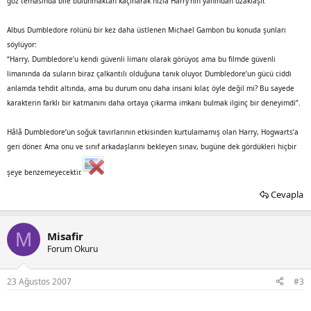
göz temasında bile bulunmaktan kaçınarak hızla Harry’nin yanından uzaklaşır.
Albus Dumbledore rolünü bir kez daha üstlenen Michael Gambon bu konuda şunları
söylüyor:
“Harry, Dumbledore’u kendi güvenli limanı olarak görüyor, ama bu filmde güvenli
limanında da suların biraz çalkantılı olduğuna tanık oluyor. Dumbledore’un gücü ciddi
anlamda tehdit altında, ama bu durum onu daha insani kılar, öyle değil mi? Bu sayede
karakterin farklı bir katmanını daha ortaya çıkarma imkanı bulmak ilginç bir deneyimdi”.
Hâlâ Dumbledore’un soğuk tavırlarının etkisinden kurtulamamış olan Harry, Hogwarts’a
geri döner. Ama onu ve sınıf arkadaşlarını bekleyen sınav, bugüne dek gördükleri hiçbir
şeye benzemeyecektir.
Cevapla
M
Misafir
Forum Okuru
23 Ağustos 2007
#3