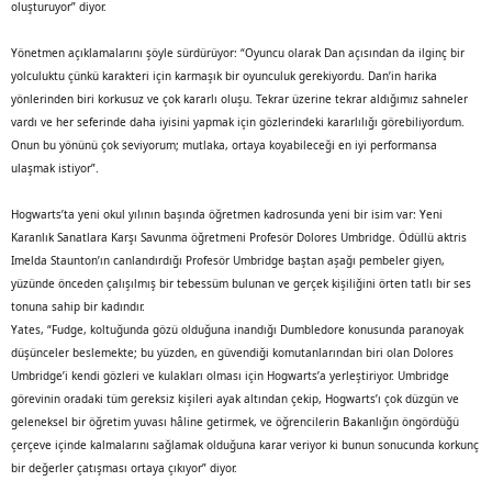
oluşturuyor” diyor.
Yönetmen açıklamalarını şöyle sürdürüyor: “Oyuncu olarak Dan açısından da ilginç bir
yolculuktu çünkü karakteri için karmaşık bir oyunculuk gerekiyordu. Dan’in harika
yönlerinden biri korkusuz ve çok kararlı oluşu. Tekrar üzerine tekrar aldığımız sahneler
vardı ve her seferinde daha iyisini yapmak için gözlerindeki kararlılığı görebiliyordum.
Onun bu yönünü çok seviyorum; mutlaka, ortaya koyabileceği en iyi performansa
ulaşmak istiyor”.
Hogwarts’ta yeni okul yılının başında öğretmen kadrosunda yeni bir isim var: Yeni
Karanlık Sanatlara Karşı Savunma öğretmeni Profesör Dolores Umbridge. Ödüllü aktris
Imelda Staunton’ın canlandırdığı Profesör Umbridge baştan aşağı pembeler giyen,
yüzünde önceden çalışılmış bir tebessüm bulunan ve gerçek kişiliğini örten tatlı bir ses
tonuna sahip bir kadındır.
Yates, “Fudge, koltuğunda gözü olduğuna inandığı Dumbledore konusunda paranoyak
düşünceler beslemekte; bu yüzden, en güvendiği komutanlarından biri olan Dolores
Umbridge’i kendi gözleri ve kulakları olması için Hogwarts’a yerleştiriyor. Umbridge
görevinin oradaki tüm gereksiz kişileri ayak altından çekip, Hogwarts’ı çok düzgün ve
geleneksel bir öğretim yuvası hâline getirmek, ve öğrencilerin Bakanlığın öngördüğü
çerçeve içinde kalmalarını sağlamak olduğuna karar veriyor ki bunun sonucunda korkunç
bir değerler çatışması ortaya çıkıyor” diyor.