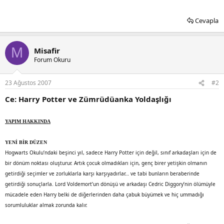
Cevapla
M
Misafir
Forum Okuru
23 Ağustos 2007
#2
Ce: Harry Potter ve Zümrüdüanka Yoldaşlığı
YAPIM HAKKINDA
YENİ BİR DÜZEN
Hogwarts Okulu’ndaki beşinci yıl, sadece Harry Potter için değil, sınıf arkadaşları için de
bir dönüm noktası oluşturur. Artık çocuk olmadıkları için, genç birer yetişkin olmanın
getirdiği seçimler ve zorluklarla karşı karşıyadırlar… ve tabi bunların beraberinde
getirdiği sonuçlarla. Lord Voldemort’un dönüşü ve arkadaşı Cedric Diggory’nin ölümüyle
mücadele eden Harry belki de diğerlerinden daha çabuk büyümek ve hiç ummadığı
sorumluluklar almak zorunda kalır.