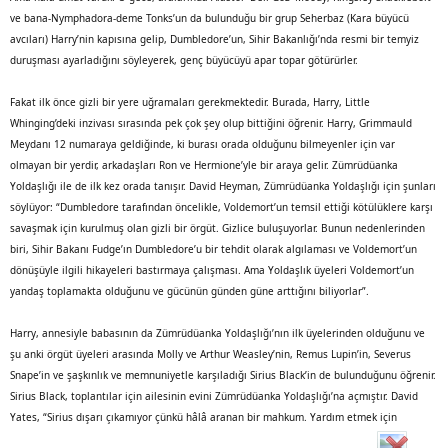
ve bana-Nymphadora-deme Tonks’un da bulunduğu bir grup Seherbaz (Kara büyücü
avcıları) Harry’nin kapısına gelip, Dumbledore’un, Sihir Bakanlığı’nda resmi bir temyiz
duruşması ayarladığını söyleyerek, genç büyücüyü apar topar götürürler.
Fakat ilk önce gizli bir yere uğramaları gerekmektedir. Burada, Harry, Little
Whinging’deki inzivası sırasında pek çok şey olup bittiğini öğrenir. Harry, Grimmauld
Meydanı 12 numaraya geldiğinde, ki burası orada olduğunu bilmeyenler için var
olmayan bir yerdir, arkadaşları Ron ve Hermione’yle bir araya gelir. Zümrüdüanka
Yoldaşlığı ile de ilk kez orada tanışır. David Heyman, Zümrüdüanka Yoldaşlığı için şunları
söylüyor: “Dumbledore tarafından öncelikle, Voldemort’un temsil ettiği kötülüklere karşı
savaşmak için kurulmuş olan gizli bir örgüt. Gizlice buluşuyorlar. Bunun nedenlerinden
biri, Sihir Bakanı Fudge’ın Dumbledore’u bir tehdit olarak algılaması ve Voldemort’un
dönüşüyle ilgili hikayeleri bastırmaya çalışması. Ama Yoldaşlık üyeleri Voldemort’un
yandaş toplamakta olduğunu ve gücünün günden güne arttığını biliyorlar”.
Harry, annesiyle babasının da Zümrüdüanka Yoldaşlığı’nın ilk üyelerinden olduğunu ve
şu anki örgüt üyeleri arasında Molly ve Arthur Weasley’nin, Remus Lupin’in, Severus
Snape’in ve şaşkınlık ve memnuniyetle karşıladığı Sirius Black’in de bulunduğunu öğrenir.
Sirius Black, toplantılar için ailesinin evini Zümrüdüanka Yoldaşlığı’na açmıştır. David
Yates, “Sirius dışarı çıkamıyor çünkü hâlâ aranan bir mahkum. Yardım etmek için