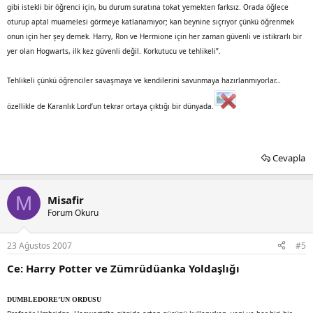
gibi istekli bir öğrenci için, bu durum suratına tokat yemekten farksız. Orada öğlece
oturup aptal muamelesi görmeye katlanamıyor; kan beynine sıçrıyor çünkü öğrenmek
onun için her şey demek. Harry, Ron ve Hermione için her zaman güvenli ve istikrarlı bir
yer olan Hogwarts, ilk kez güvenli değil. Korkutucu ve tehlikeli”.
Tehlikeli çünkü öğrenciler savaşmaya ve kendilerini savunmaya hazırlanmıyorlar…
özellikle de Karanlık Lord’un tekrar ortaya çıktığı bir dünyada.
Cevapla
M
Misafir
Forum Okuru
23 Ağustos 2007
#5
Ce: Harry Potter ve Zümrüdüanka Yoldaşlığı
DUMBLEDORE’UN ORDUSU