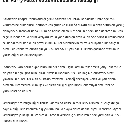
Ce: Harry Potter ve Zümrüdüanka Yoldaşlığı
Karakterin kitapta tanımlandığı şekle bakarak, Staunton, kendisine Umbridge rolü
verilmesine alınabilirdi. “Kitapta çok çirkin ve kurbağa suratlı biri olarak betimleniyordu;
dolayısıyla, insanlar bana ‘Bu rolde harika olacaksın’ dediklerinde’, ben de ‘Öyle mi, çok
teşekkür ederim’ yanıtını veriyordum” diyor aktris gülerek ve ekliyor: “Ama bu rolün bana
teklif edilmesi harika bir şeydi çünkü bu rol bir mücevherdi ve o dünyanın bir parçası
olmak da cennette olmak gibiydi… bu arada, 12 yaşındaki kızımın gözünde statümün
yükseldiğini de eklemeliyim”.
Staunton, karakterinin görünümünü belirlemek için kostüm tasarımcısı Jany Temime’le
de yakın bir çalışma içine girdi. Aktris bu konuda, “Pek de hoş biri olmayan, biraz
yuvarlak bir karakter olan bu kadını yaratmak çok eğlenceliydi. Çok sivri yanlarının
olmasını istemedim. Yumuşak ve sıcak biri gibi görünmesi önemliydi ama tabi ne
yumuşaktı ne de sıcak”.
Umbridge’in yumuşaklığını fiziksel olarak da desteklemek için, Temime, “Gerçekte çok
zayıf olduğu için Imelda’nın giysilerini bol vatkayla destekledik” diyor. Tasarımcı, ayrıca,
Umbridge’e yumuşaklık ve sıcaklık havası vermek için, kostümlerinde yumuşak ve tüylü
kumaşlar kullandı.