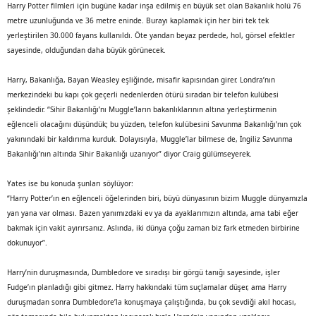
Harry Potter filmleri için bugüne kadar inşa edilmiş en büyük set olan Bakanlık holü 76
metre uzunluğunda ve 36 metre eninde. Burayı kaplamak için her biri tek tek
yerleştirilen 30.000 fayans kullanıldı. Öte yandan beyaz perdede, hol, görsel efektler
sayesinde, olduğundan daha büyük görünecek.
Harry, Bakanlığa, Bayan Weasley eşliğinde, misafir kapısından girer. Londra’nın
merkezindeki bu kapı çok geçerli nedenlerden ötürü sıradan bir telefon kulübesi
şeklindedir. “Sihir Bakanlığı’nı Muggle’ların bakanlıklarının altına yerleştirmenin
eğlenceli olacağını düşündük; bu yüzden, telefon kulübesini Savunma Bakanlığı’nın çok
yakınındaki bir kaldırıma kurduk. Dolayısıyla, Muggle’lar bilmese de, İngiliz Savunma
Bakanlığı’nın altında Sihir Bakanlığı uzanıyor” diyor Craig gülümseyerek.
Yates ise bu konuda şunları söylüyor:
“Harry Potter’ın en eğlenceli öğelerinden biri, büyü dünyasının bizim Muggle dünyamızla
yan yana var olması. Bazen yanımızdaki ev ya da ayaklarımızın altında, ama tabi eğer
bakmak için vakit ayırırsanız. Aslında, iki dünya çoğu zaman biz fark etmeden birbirine
dokunuyor”.
Harry’nin duruşmasında, Dumbledore ve sıradışı bir görgü tanığı sayesinde, işler
Fudge’ın planladığı gibi gitmez. Harry hakkındaki tüm suçlamalar düşer, ama Harry
duruşmadan sonra Dumbledore’la konuşmaya çalıştığında, bu çok sevdiği akıl hocası,