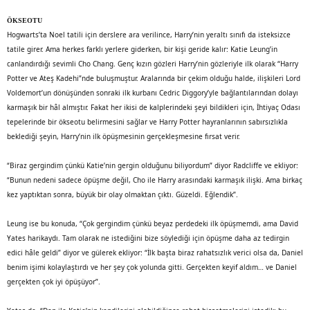
ÖKSEOTU
Hogwarts’ta Noel tatili için derslere ara verilince, Harry’nin yeraltı sınıfı da isteksizce
tatile girer. Ama herkes farklı yerlere giderken, bir kişi geride kalır: Katie Leung’in
canlandırdığı sevimli Cho Chang. Genç kızın gözleri Harry’nin gözleriyle ilk olarak “Harry
Potter ve Ateş Kadehi”nde buluşmuştur. Aralarında bir çekim olduğu halde, ilişkileri Lord
Voldemort’un dönüşünden sonraki ilk kurbanı Cedric Diggory’yle bağlantılarından dolayı
karmaşık bir hâl almıştır. Fakat her ikisi de kalplerindeki şeyi bildikleri için, İhtiyaç Odası
tepelerinde bir ökseotu belirmesini sağlar ve Harry Potter hayranlarının sabırsızlıkla
beklediği şeyin, Harry’nin ilk öpüşmesinin gerçekleşmesine fırsat verir.
“Biraz gergindim çünkü Katie’nin gergin olduğunu biliyordum” diyor Radcliffe ve ekliyor:
“Bunun nedeni sadece öpüşme değil, Cho ile Harry arasındaki karmaşık ilişki. Ama birkaç
kez yaptıktan sonra, büyük bir olay olmaktan çıktı. Güzeldi. Eğlendik”.
Leung ise bu konuda, “Çok gergindim çünkü beyaz perdedeki ilk öpüşmemdi, ama David
Yates harikaydı. Tam olarak ne istediğini bize söylediği için öpüşme daha az tedirgin
edici hâle geldi” diyor ve gülerek ekliyor: “İlk başta biraz rahatsızlık verici olsa da, Daniel
benim işimi kolaylaştırdı ve her şey çok yolunda gitti. Gerçekten keyif aldım… ve Daniel
gerçekten çok iyi öpüşüyor”.