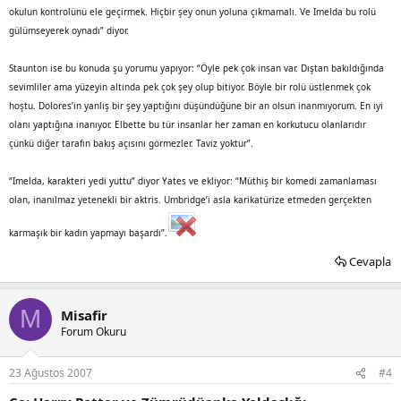
okulun kontrolünü ele geçirmek. Hiçbir şey onun yoluna çıkmamalı. Ve Imelda bu rolü
gülümseyerek oynadı” diyor.
Staunton ise bu konuda şu yorumu yapıyor: “Öyle pek çok insan var. Dıştan bakıldığında
sevimliler ama yüzeyin altında pek çok şey olup bitiyor. Böyle bir rolü üstlenmek çok
hoştu. Dolores’in yanlış bir şey yaptığını düşündüğüne bir an olsun inanmıyorum. En iyi
olanı yaptığına inanıyor. Elbette bu tür insanlar her zaman en korkutucu olanlarıdır
çünkü diğer tarafın bakış açısını görmezler. Taviz yoktur”.
“Imelda, karakteri yedi yuttu” diyor Yates ve ekliyor: “Müthiş bir komedi zamanlaması
olan, inanılmaz yetenekli bir aktris. Umbridge’i asla karikatürize etmeden gerçekten
karmaşık bir kadın yapmayı başardı”.
Cevapla
M
Misafir
Forum Okuru
23 Ağustos 2007
#4