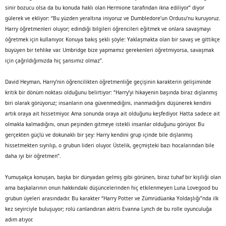
sinir bozucu olsa da bu konuda haklı olan Hermione tarafından ikna ediliyor” diyor
gülerek ve ekliyor: “Bu yüzden yeraltına iniyoruz ve Dumbledore’un Ordusu’nu kuruyoruz.
Harry öğretmenleri oluyor; edindiği bilgileri öğrencileri eğitmek ve onlara savaşmayı
öğretmek için kullanıyor. Konuya bakış şekli şöyle: Yaklaşmakta olan bir savaş ve gittikçe
büyüyen bir tehlike var. Umbridge bize yapmamız gerekenleri öğretmiyorsa, savaşmak
için çağrıldığımızda hiç şansımız olmaz”.
David Heyman, Harry’nin öğrencilikten öğretmenliğe geçişinin karakterin gelişiminde
kritik bir dönüm noktası olduğunu belirtiyor: “Harry’yi hikayenin başında biraz dışlanmış
biri olarak görüyoruz; insanların ona güvenmediğini, inanmadığını düşünerek kendini
artık oraya ait hissetmiyor. Ama sonunda oraya ait olduğunu keşfediyor. Hatta sadece ait
olmakla kalmadığını, onun peşinden gitmeye istekli insanlar olduğunu görüyor. Bu
gerçekten güçlü ve dokunaklı bir şey: Harry kendini grup içinde bile dışlanmış
hissetmekten sıyrılıp, o grubun lideri oluyor. Üstelik, geçmişteki bazı hocalarından bile
daha iyi bir öğretmen”.
Yumuşakça konuşan, başka bir dünyadan gelmiş gibi görünen, biraz tuhaf bir kişiliği olan
ama başkalarının onun hakkındaki düşüncelerinden hiç etkilenmeyen Luna Lovegood bu
grubun üyeleri arasındadır. Bu karakter “Harry Potter ve Zümrüdüanka Yoldaşlığı”nda ilk
kez seyirciyle buluşuyor; rolü canlandıran aktris Evanna Lynch de bu rolle oyunculuğa
adım atıyor.