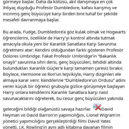
görmeye başlar. Daha da kötüsü, akıl danışmaya en çok
ihtiyaç duyduğu Profesör Dumbledore, kafası karışmış ve
incinmiş genç büyücüye karşı birden bire tuhaf bir şekilde
mesafeli davranmaya başlar.
Bu arada, Fudge, Dumbledore’a göz kulak olmak ve Hogwarts
öğrencilerini, özellikle de Harry’yi kontrol altında tutmak
amacıyla okula yeni bir Karanlık Sanatlara Karşı Savunma
öğretmeni atar: Kendini olduğundan farklı gösteren Profesör
Dolores Umbridge. Fakat Profesör Umbridge’in “Bakanlık
onaylı” savunma sihri dersi, genç büyücüleri, tehdidi altında
bulundukları Karanlık Güçler’e karşı tamamen çaresiz bırakır.
Böylece, Hermione ve Ron’un teşvikiyle, Harry dizginleri ele
almaya karar verir. Kendilerine “Dumbledore’un Ordusu” adını
veren küçük bir öğrenci grubuyla gizlice görüşmeye başlayan
Harry onlara kendilerini Karanlık Sanatlara karşı nasıl
savunacaklarını öğreterek, bu cesur genç büyücüleri yakında
geleceğini bildiği olağanüstü savaşa hazırlar.
David
Heyman ve David Barron'ın yapımcılığını, Lionel Wigram'ın
yönetici yapımcılığını gerçekleştirdiği filmi David Yates
yönetti. J.K. Rowling'in aynı adlı kitabına dayanan filmin