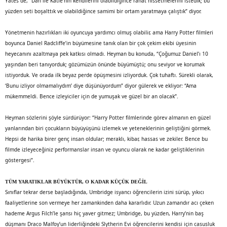
Yates de, “Dan ile Katie’nin kendilerini olabildiğince rahat hissetmelerini istedik; bu
yüzden seti boşalttık ve olabildiğince samimi bir ortam yaratmaya çalıştık” diyor.
Yönetmenin hazırlıkları iki oyuncuya yardımcı olmuş olabilir, ama Harry Potter filmleri
boyunca Daniel Radcliffe’in büyümesine tanık olan bir çok çekim ekibi üyesinin
heyecanını azaltmaya pek katkısı olmadı. Heyman bu konuda, “Çoğumuz Daniel’ı 10
yaşından beri tanıyorduk; gözümüzün önünde büyümüştü; onu seviyor ve korumak
istiyorduk. Ve orada ilk beyaz perde öpüşmesini izliyorduk. Çok tuhaftı. Sürekli olarak,
‘Bunu izliyor olmamalıydım’ diye düşünüyordum” diyor gülerek ve ekliyor: “Ama
mükemmeldi. Bence izleyiciler için de yumuşak ve güzel bir an olacak”.
Heyman sözlerini şöyle sürdürüyor: “Harry Potter filmlerinde görev almanın en güzel
yanlarından biri çocukların büyüyüşünü izlemek ve yeteneklerinin geliştiğini görmek.
Hepsi de harika birer genç insan oldular; meraklı, kibar, hassas ve zekiler. Bence bu
filmde izleyeceğiniz performanslar insan ve oyuncu olarak ne kadar geliştiklerinin
göstergesi”.
TÜM YARATIKLAR BÜYÜKTÜR, O KADAR KÜÇÜK DEĞİL
Sınıflar tekrar derse başladığında, Umbridge isyancı öğrencilerin izini sürüp, yıkıcı
faaliyetlerine son vermeye her zamankinden daha kararlıdır. Uzun zamandır acı çeken
hademe Argus Filch’le şansı hiç yaver gitmez; Umbridge, bu yüzden, Harry’nin baş
düşmanı Draco Malfoy’un liderliğindeki Slytherin Evi öğrencilerini kendisi için casusluk