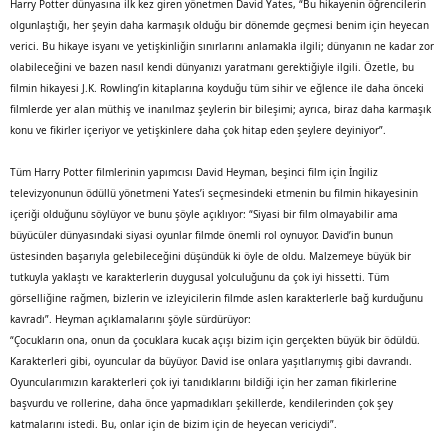
Harry Potter dünyasına ilk kez giren yönetmen David Yates, “Bu hikayenin öğrencilerin
olgunlaştığı, her şeyin daha karmaşık olduğu bir dönemde geçmesi benim için heyecan
verici. Bu hikaye isyanı ve yetişkinliğin sınırlarını anlamakla ilgili; dünyanın ne kadar zor
olabileceğini ve bazen nasıl kendi dünyanızı yaratmanı gerektiğiyle ilgili. Özetle, bu
filmin hikayesi J.K. Rowling’in kitaplarına koyduğu tüm sihir ve eğlence ile daha önceki
filmlerde yer alan müthiş ve inanılmaz şeylerin bir bileşimi; ayrıca, biraz daha karmaşık
konu ve fikirler içeriyor ve yetişkinlere daha çok hitap eden şeylere deyiniyor”.
Tüm Harry Potter filmlerinin yapımcısı David Heyman, beşinci film için İngiliz
televizyonunun ödüllü yönetmeni Yates’i seçmesindeki etmenin bu filmin hikayesinin
içeriği olduğunu söylüyor ve bunu şöyle açıklıyor: “Siyasi bir film olmayabilir ama
büyücüler dünyasındaki siyasi oyunlar filmde önemli rol oynuyor. David’in bunun
üstesinden başarıyla gelebileceğini düşündük ki öyle de oldu. Malzemeye büyük bir
tutkuyla yaklaştı ve karakterlerin duygusal yolculuğunu da çok iyi hissetti. Tüm
görselliğine rağmen, bizlerin ve izleyicilerin filmde aslen karakterlerle bağ kurduğunu
kavradı”. Heyman açıklamalarını şöyle sürdürüyor:
“Çocukların ona, onun da çocuklara kucak açışı bizim için gerçekten büyük bir ödüldü.
Karakterleri gibi, oyuncular da büyüyor. David ise onlara yaşıtlarıymış gibi davrandı.
Oyuncularımızın karakterleri çok iyi tanıdıklarını bildiği için her zaman fikirlerine
başvurdu ve rollerine, daha önce yapmadıkları şekillerde, kendilerinden çok şey
katmalarını istedi. Bu, onlar için de bizim için de heyecan vericiydi”.