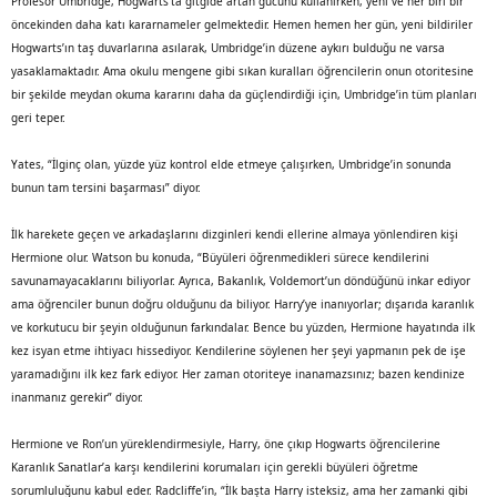
Profesör Umbridge, Hogwarts’ta gitgide artan gücünü kullanırken, yeni ve her biri bir
öncekinden daha katı kararnameler gelmektedir. Hemen hemen her gün, yeni bildiriler
Hogwarts’ın taş duvarlarına asılarak, Umbridge’in düzene aykırı bulduğu ne varsa
yasaklamaktadır. Ama okulu mengene gibi sıkan kuralları öğrencilerin onun otoritesine
bir şekilde meydan okuma kararını daha da güçlendirdiği için, Umbridge’in tüm planları
geri teper.
Yates, “İlginç olan, yüzde yüz kontrol elde etmeye çalışırken, Umbridge’in sonunda
bunun tam tersini başarması” diyor.
İlk harekete geçen ve arkadaşlarını dizginleri kendi ellerine almaya yönlendiren kişi
Hermione olur. Watson bu konuda, “Büyüleri öğrenmedikleri sürece kendilerini
savunamayacaklarını biliyorlar. Ayrıca, Bakanlık, Voldemort’un döndüğünü inkar ediyor
ama öğrenciler bunun doğru olduğunu da biliyor. Harry’ye inanıyorlar; dışarıda karanlık
ve korkutucu bir şeyin olduğunun farkındalar. Bence bu yüzden, Hermione hayatında ilk
kez isyan etme ihtiyacı hissediyor. Kendilerine söylenen her şeyi yapmanın pek de işe
yaramadığını ilk kez fark ediyor. Her zaman otoriteye inanamazsınız; bazen kendinize
inanmanız gerekir” diyor.
Hermione ve Ron’un yüreklendirmesiyle, Harry, öne çıkıp Hogwarts öğrencilerine
Karanlık Sanatlar’a karşı kendilerini korumaları için gerekli büyüleri öğretme
sorumluluğunu kabul eder. Radcliffe’in, “İlk başta Harry isteksiz, ama her zamanki gibi