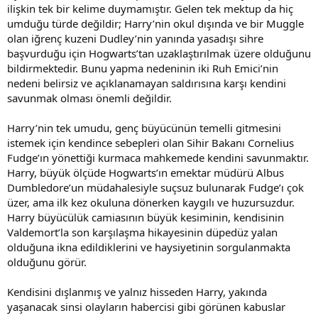
ilişkin tek bir kelime duymamıştır. Gelen tek mektup da hiç
umduğu türde değildir; Harry’nin okul dışında ve bir Muggle
olan iğrenç kuzeni Dudley’nin yanında yasadışı sihre
başvurduğu için Hogwarts’tan uzaklaştırılmak üzere olduğunu
bildirmektedir. Bunu yapma nedeninin iki Ruh Emici’nin
nedeni belirsiz ve açıklanamayan saldırısına karşı kendini
savunmak olması önemli değildir.
Harry’nin tek umudu, genç büyücünün temelli gitmesini
istemek için kendince sebepleri olan Sihir Bakanı Cornelius
Fudge’ın yönettiği kurmaca mahkemede kendini savunmaktır.
Harry, büyük ölçüde Hogwarts’ın emektar müdürü Albus
Dumbledore’un müdahalesiyle suçsuz bulunarak Fudge’ı çok
üzer, ama ilk kez okuluna dönerken kaygılı ve huzursuzdur.
Harry büyücülük camiasının büyük kesiminin, kendisinin
Valdemort’la son karşılaşma hikayesinin düpedüz yalan
olduğuna ikna edildiklerini ve haysiyetinin sorgulanmakta
olduğunu görür.
Kendisini dışlanmış ve yalnız hisseden Harry, yakında
yaşanacak sinsi olayların habercisi gibi görünen kabuslar