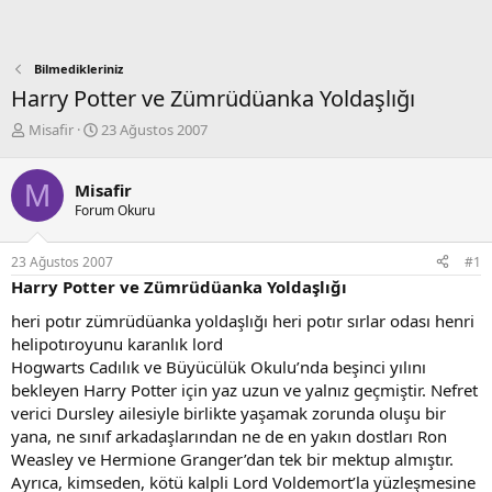
Bilmedikleriniz
Harry Potter ve Zümrüdüanka Yoldaşlığı
K
B
Misafir
23 Ağustos 2007
o
a
n
ş
M
b
l
Misafir
u
a
Forum Okuru
y
n
u
g
23 Ağustos 2007
#1
b
ı
Harry Potter ve Zümrüdüanka Yoldaşlığı
a
ç
ş
t
heri potır zümrüdüanka yoldaşlığı heri potır sırlar odası henri
l
a
helipotıroyunu karanlık lord
a
r
Hogwarts Cadılık ve Büyücülük Okulu’nda beşinci yılını
t
i
a
h
bekleyen Harry Potter için yaz uzun ve yalnız geçmiştir. Nefret
n
i
verici Dursley ailesiyle birlikte yaşamak zorunda oluşu bir
yana, ne sınıf arkadaşlarından ne de en yakın dostları Ron
Weasley ve Hermione Granger’dan tek bir mektup almıştır.
Ayrıca, kimseden, kötü kalpli Lord Voldemort’la yüzleşmesine