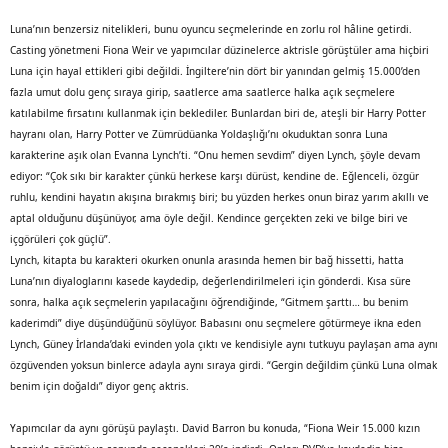
Luna’nın benzersiz nitelikleri, bunu oyuncu seçmelerinde en zorlu rol hâline getirdi.
Casting yönetmeni Fiona Weir ve yapımcılar düzinelerce aktrisle görüştüler ama hiçbiri
Luna için hayal ettikleri gibi değildi. İngiltere’nin dört bir yanından gelmiş 15.000’den
fazla umut dolu genç sıraya girip, saatlerce ama saatlerce halka açık seçmelere
katılabilme fırsatını kullanmak için beklediler. Bunlardan biri de, ateşli bir Harry Potter
hayranı olan, Harry Potter ve Zümrüdüanka Yoldaşlığı’nı okuduktan sonra Luna
karakterine aşık olan Evanna Lynch’ti. “Onu hemen sevdim” diyen Lynch, şöyle devam
ediyor: “Çok sıkı bir karakter çünkü herkese karşı dürüst, kendine de. Eğlenceli, özgür
ruhlu, kendini hayatın akışına bırakmış biri; bu yüzden herkes onun biraz yarım akıllı ve
aptal olduğunu düşünüyor, ama öyle değil. Kendince gerçekten zeki ve bilge biri ve
içgörüleri çok güçlü”.
Lynch, kitapta bu karakteri okurken onunla arasında hemen bir bağ hissetti, hatta
Luna’nın diyaloglarını kasede kaydedip, değerlendirilmeleri için gönderdi. Kısa süre
sonra, halka açık seçmelerin yapılacağını öğrendiğinde, “Gitmem şarttı… bu benim
kaderimdi” diye düşündüğünü söylüyor. Babasını onu seçmelere götürmeye ikna eden
Lynch, Güney İrlanda’daki evinden yola çıktı ve kendisiyle aynı tutkuyu paylaşan ama aynı
özgüvenden yoksun binlerce adayla aynı sıraya girdi. “Gergin değildim çünkü Luna olmak
benim için doğaldı” diyor genç aktris.
Yapımcılar da aynı görüşü paylaştı. David Barron bu konuda, “Fiona Weir 15.000 kızın