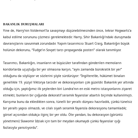
BAKANLIK DURUŞMALARI
Yine de, Harry’nin Voldemort’la savaşmayı düşünebilmesinden önce, tekrar Hogwarts’a
kabul edilme sorununu çözmesi gerekmektedir. Harry, Sihir Bakanlığı’ndaki duruşmada
davranışlarını savunmak zorundadır. Yapım tasarımcısı Stuart Craig, Bakanlığın büyük
holünün dekorunu, “Fudge’ın Sovyet tarzı propaganda posteri” olarak tanımlıyor.
Tasarımcı, Bakanlığın, insanların ve büyücüler tarafından gönderilen memoların
koridorlarda uçuştuğu bir yer olmasına karşın, “aynı zamanda bürokratik bir yer”
olduğunu da söylüyor ve sözlerini şöyle sürdürüyor: “İngiltere’de, hükümet binaları
genellikle 19. yüzyıl Viktorya tarzıdır ve dekorasyonları çok güzeldir. Bakanlık yer altında
olduğu için, yaptığımız ilk şeylerden biri Londra’nın en eski metro istasyonlarını ziyaret
etmekti; bunların bir çoğunda dekoratif seramik fayanslar abartılı biçimde kullanılmıştı.
Karışıma bunu da ekledikten sonra, tünelli bir yeraltı dünyası hazırladık, çünkü tünelsiz
bir yeraltı yapısı olmazdı, ve cilalı siyah seramik fayansla dekorasyonu tamamladık;
görsel açısından oldukça ilginç bir yer oldu. Öte yandan, bu dekorasyon (görüntü
yönetmeni) Slawomir Idziak için tam bir meydan okumaydı çünkü fayanslar ışığı
fazlasıyla yansıtıyordu”.