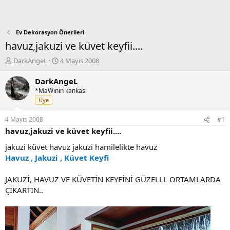
Ev Dekorasyon Önerileri
havuz,jakuzi ve küvet keyfii....
K
B
DarkAngeL
4 Mayıs 2008
o
a
n
ş
DarkAngeL
b
l
*MaWinin kankası
u
a
Üye
y
n
u
g
4 Mayıs 2008
#1
b
ı
havuz,jakuzi ve küvet keyfii....
a
ç
ş
t
jakuzi küvet havuz jakuzi hamilelikte havuz
l
a
Havuz , Jakuzi , Küvet Keyfi
a
r
t
i
JAKUZİ, HAVUZ VE KÜVETİN KEYFİNİ GÜZELLL ORTAMLARDA
a
h
ÇIKARTIN..
n
i