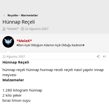
Reçeller - Marmelatlar
Hünnap Reçeli
K
B
*MeleK*
22 Ağustos 2007
o
a
n
ş
*MeleK*
b
l
♥Ben Aşık Olduğum Adamın Aşık Olduğu Kadınım♥
u
a
y
n
u
g
22 Ağustos 2007
#1
b
ı
Hünnap Reçeli
a
ç
ş
t
hünnap reçeli hünnap hunnap receli reçeli nasıl yapılır innap
l
a
meyvesi
a
r
Malzemeler
t
i
a
h
1.280 kilogram hünnap
n
i
2 kilo şeker
biraz limon suyu