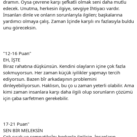
dramın. Oysa çevrene karşı şefkatli olmak seni daha mutlu
edecek. Unutma, herkesin ilgiye, sevgiye İhtiyacı vardır.
İnsanları dinle ve onların sorunlarıyla ilgilen; başkalarına
yardımcı olmaya çalış. Zaman İçinde karşılı ını fazlasıyla buldu
unu göreceksin.
"12-16 Puan"
EH, İŞTE
Biraz rahatına düşkünsün. Kendini olayların içine çok fazla
sokmuyorsun. Her zaman küçük iyilikler yapmayı tercih
ediyorsun. Bazen bîr arkadaşının problemini
dinleyebiliyorsun. Haklısın, bu ço u zaman yeterli olabilir. Ama
kimi zaman insanlara karşı daha ilgili olup sorunların çözümü
için çaba sarfetmen gerekebilir.
17-21 Puan"
SEN BİR MELEKSİN
Çok sıcak ve sempatiksİn; herkesle ilgilisin. İnsanların