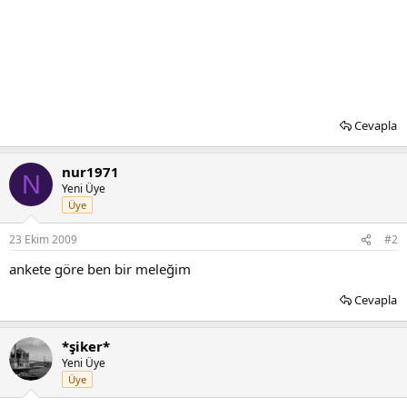
Cevapla
nur1971
N
Yeni Üye
Üye
23 Ekim 2009
#2
ankete göre ben bir meleğim
Cevapla
*şiker*
Yeni Üye
Üye