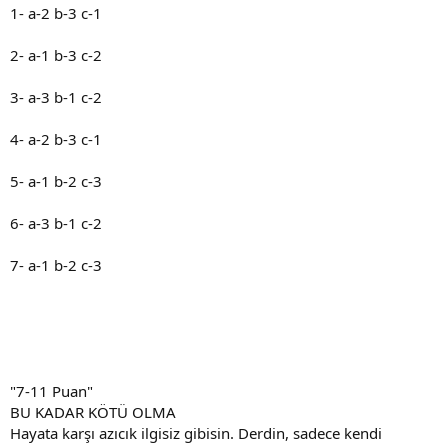
1- a-2 b-3 c-1
2- a-1 b-3 c-2
3- a-3 b-1 c-2
4- a-2 b-3 c-1
5- a-1 b-2 c-3
6- a-3 b-1 c-2
7- a-1 b-2 c-3
"7-11 Puan"
BU KADAR KÖTÜ OLMA
Hayata karşı azıcık ilgisiz gibisin. Derdin, sadece kendi