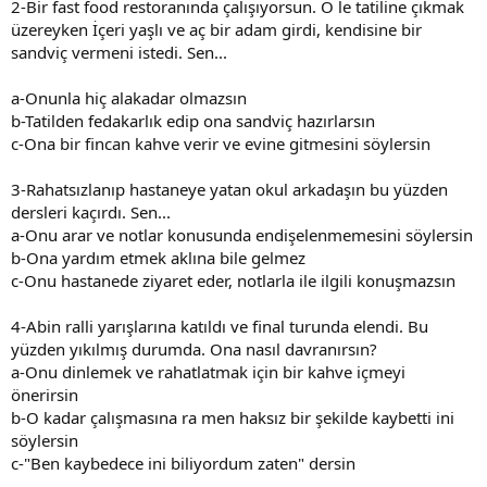
2-Bir fast food restoranında çalışıyorsun. Ö le tatiline çıkmak
üzereyken İçeri yaşlı ve aç bir adam girdi, kendisine bir
sandviç vermeni istedi. Sen...
a-Onunla hiç alakadar olmazsın
b-Tatilden fedakarlık edip ona sandviç hazırlarsın
c-Ona bir fincan kahve verir ve evine gitmesini söylersin
3-Rahatsızlanıp hastaneye yatan okul arkadaşın bu yüzden
dersleri kaçırdı. Sen...
a-Onu arar ve notlar konusunda endişelenmemesini söylersin
b-Ona yardım etmek aklına bile gelmez
c-Onu hastanede ziyaret eder, notlarla ile ilgili konuşmazsın
4-Abin ralli yarışlarına katıldı ve final turunda elendi. Bu
yüzden yıkılmış durumda. Ona nasıl davranırsın?
a-Onu dinlemek ve rahatlatmak için bir kahve içmeyi
önerirsin
b-O kadar çalışmasına ra men haksız bir şekilde kaybetti ini
söylersin
c-"Ben kaybedece ini biliyordum zaten" dersin