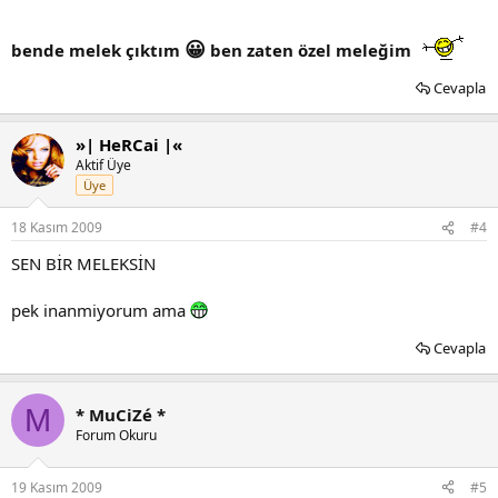
😀
bende melek çıktım
ben zaten özel meleğim
Cevapla
»| HeRCai |«
Aktif Üye
Üye
18 Kasım 2009
#4
SEN BİR MELEKSİN
pek inanmiyorum ama
Cevapla
M
* MuCiZé *
Forum Okuru
19 Kasım 2009
#5