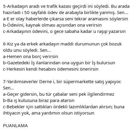
5-Arkadaşın aradı ve trafik kazası geçirdi ini söyledi. Bu arada
hazırladı ı 50 sayfalık ödev de arabayla birlikte yanmış. Sen...
a-E er olay haberlerde çıkarsa seni tekrar aramasını söylersin
b-Ödevini, kaynak olması açısından ona verirsin
c-Arkadaşının ödevini, o gece sabaha kadar u raşıp yazarsın
6-Kız ya da erkek arkadaşın maddi durumunun çok bozuk
oldu unu söyledi. Sen...
a-Hemen ona borç verirsin
b-Gazetedeki İş ilanlarından ona uygun bir İş bulursun
c-Herkesin kendi hesabını ödemesini önerirsin
7-Yardımseverler Derne i, bir süpermarkette satış yapıyor.
Sen...
a-Geçer gidersin, bu tür çabalar seni pek ilgilendirmez
b-Ba ış kutusuna biraz para atarsın
c-Bebekler için sattıkları ördekli lazımlıklardan alırsın; buna
ihtiyacın yok, ama yardımın olsun istiyorsun
PUANLAMA