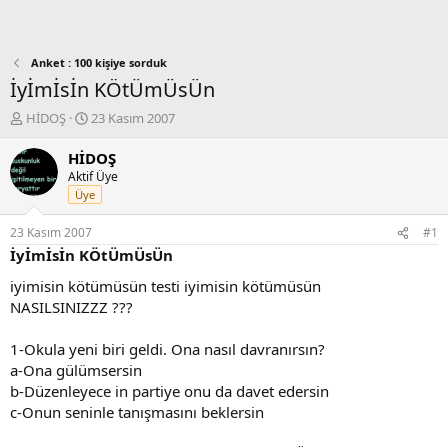
Anket : 100 kişiye sorduk
İyİmİsİn KÖtÜmÜsÜn
K
B
HİDOŞ
23 Kasım 2007
o
a
n
ş
HİDOŞ
b
l
Aktif Üye
u
a
Üye
y
n
u
g
23 Kasım 2007
#1
b
ı
İyİmİsİn KÖtÜmÜsÜn
a
ç
ş
t
iyimisin kötümüsün testi iyimisin kötümüsün
l
a
NASILSINIZZZ ???
a
r
t
i
1-Okula yeni biri geldi. Ona nasıl davranırsın?
a
h
a-Ona gülümsersin
n
i
b-Düzenleyece in partiye onu da davet edersin
c-Onun seninle tanışmasını beklersin