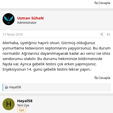
Cevapla
Uzman SühaN
Administrator
12 Nisan 2018
#2
Merhaba, üyeliğiniz hayırlı olsun. Görmüş olduğunuz
yumurtlama tedavisinin septomlarını yaşıyorsunuz. Bu durum
normaldir. Ağrılarınız dayanılmayacak kadar acı verici ise ohss
sendorumu olabilir. Bu durumu hekiminize bildirmenizde
fayda var. Ayrıca gebelik testini çok erken yapmışsınız.
Enjeksiyonun 14. günü gebelik testini tekrar yapın..
Cevapla
Hayal58
T
e
p
Hayal58
k
H
i
Yeni Üye
l
Üye
e