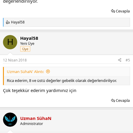
değerlendiriliyor.
Cevapla
Hayal58
T
e
p
Hayal58
k
H
i
Yeni Üye
l
Üye
e
r
12 Nisan 2018
#5
:
Uzman SühaN' Alıntı:
Rica ederim, 8 ve üstü değerler gebelik olarak değerlendiriliyor.
Çok teşekkür ederim yardımınız için
Cevapla
Uzman SühaN
Administrator