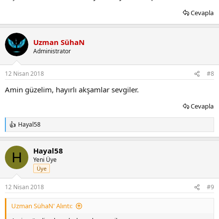
Cevapla
Uzman SühaN
Administrator
12 Nisan 2018
#8
Amin güzelim, hayırlı akşamlar sevgiler.
Cevapla
Hayal58
T
e
p
Hayal58
k
H
i
Yeni Üye
l
Üye
e
r
12 Nisan 2018
#9
:
Uzman SühaN' Alıntı: