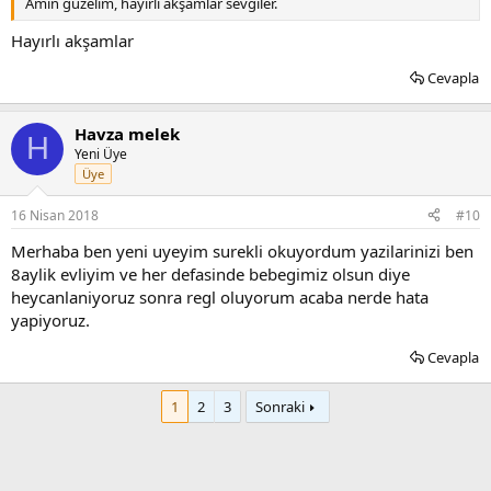
Amin güzelim, hayırlı akşamlar sevgiler.
Hayırlı akşamlar
Cevapla
Havza melek
H
Yeni Üye
Üye
16 Nisan 2018
#10
Merhaba ben yeni uyeyim surekli okuyordum yazilarinizi ben
8aylik evliyim ve her defasinde bebegimiz olsun diye
heycanlaniyoruz sonra regl oluyorum acaba nerde hata
yapiyoruz.
Cevapla
1
2
3
Sonraki