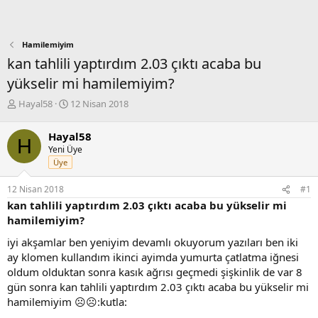
Hamilemiyim
kan tahlili yaptırdım 2.03 çıktı acaba bu
yükselir mi hamilemiyim?
K
B
Hayal58
12 Nisan 2018
o
a
n
ş
Hayal58
H
b
l
Yeni Üye
u
a
Üye
y
n
u
g
12 Nisan 2018
#1
b
ı
kan tahlili yaptırdım 2.03 çıktı acaba bu yükselir mi
a
ç
ş
t
hamilemiyim?
l
a
iyi akşamlar ben yeniyim devamlı okuyorum yazıları ben iki
a
r
ay klomen kullandım ikinci ayimda yumurta çatlatma iğnesi
t
i
a
h
oldum olduktan sonra kasık ağrısı geçmedi şişkinlik de var 8
n
i
gün sonra kan tahlili yaptırdım 2.03 çıktı acaba bu yükselir mi
hamilemiyim ☹️☹️:kutla: