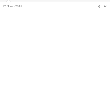
r
12 Nisan 2018
#3
: