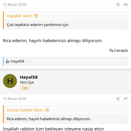
12 Nisan 2018
#6
Hayal58' Alıntı:
Çok teşekkür ederim yardımınız için
Rica ederim, hayırlı habelerinizi almayı diliyorum.
Cevapla
Hayal58
T
e
p
Hayal58
k
H
i
Yeni Üye
l
Üye
e
r
12 Nisan 2018
#7
:
Uzman SühaN' Alıntı:
Rica ederim, hayırlı habelerinizi almayı diliyorum.
İnşallah rabbim tüm bekleyen isteyene nasip etsin