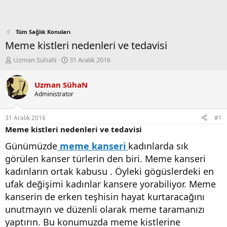
Tüm Sağlık Konuları
Meme kistleri nedenleri ve tedavisi
K
B
Uzman SühaN
31 Aralık 2016
o
a
n
ş
Uzman SühaN
b
l
Administrator
u
a
y
n
u
g
31 Aralık 2016
#1
b
ı
Meme kistleri nedenleri ve tedavisi
a
ç
ş
t
Günümüzde
meme kanseri
kadınlarda sık
l
a
görülen kanser türlerin den biri. Meme kanseri
a
r
t
i
kadınların ortak kabusu . Öyleki gögüslerdeki en
a
h
ufak değişimi kadınlar kansere yorabiliyor. Meme
n
i
kanserin de erken teşhisin hayat kurtaracağını
unutmayın ve düzenli olarak meme taramanızı
yaptırın. Bu konumuzda meme kistlerine