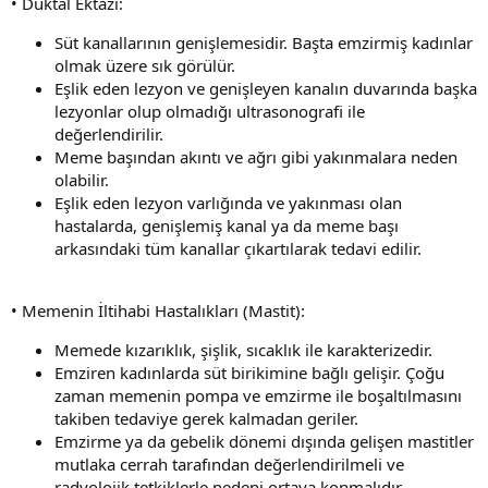
• Duktal Ektazi:
Süt kanallarının genişlemesidir. Başta emzirmiş kadınlar
olmak üzere sık görülür.
Eşlik eden lezyon ve genişleyen kanalın duvarında başka
lezyonlar olup olmadığı ultrasonografi ile
değerlendirilir.
Meme başından akıntı ve ağrı gibi yakınmalara neden
olabilir.
Eşlik eden lezyon varlığında ve yakınması olan
hastalarda, genişlemiş kanal ya da meme başı
arkasındaki tüm kanallar çıkartılarak tedavi edilir.
• Memenin İltihabi Hastalıkları (Mastit):
Memede kızarıklık, şişlik, sıcaklık ile karakterizedir.
Emziren kadınlarda süt birikimine bağlı gelişir. Çoğu
zaman memenin pompa ve emzirme ile boşaltılmasını
takiben tedaviye gerek kalmadan geriler.
Emzirme ya da gebelik dönemi dışında gelişen mastitler
mutlaka cerrah tarafından değerlendirilmeli ve
radyolojik tetkiklerle nedeni ortaya konmalıdır.