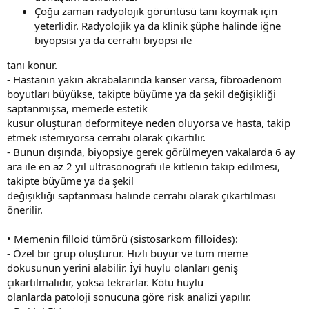
Çoğu zaman radyolojik görüntüsü tanı koymak için
yeterlidir. Radyolojik ya da klinik şüphe halinde iğne
biyopsisi ya da cerrahi biyopsi ile
tanı konur.
- Hastanın yakın akrabalarında kanser varsa, fibroadenom
boyutları büyükse, takipte büyüme ya da şekil değişikliği
saptanmışsa, memede estetik
kusur oluşturan deformiteye neden oluyorsa ve hasta, takip
etmek istemiyorsa cerrahi olarak çıkartılır.
- Bunun dışında, biyopsiye gerek görülmeyen vakalarda 6 ay
ara ile en az 2 yıl ultrasonografi ile kitlenin takip edilmesi,
takipte büyüme ya da şekil
değişikliği saptanması halinde cerrahi olarak çıkartılması
önerilir.
• Memenin filloid tümörü (sistosarkom filloides):
- Özel bir grup oluşturur. Hızlı büyür ve tüm meme
dokusunun yerini alabilir. İyi huylu olanları geniş
çıkartılmalıdır, yoksa tekrarlar. Kötü huylu
olanlarda patoloji sonucuna göre risk analizi yapılır.