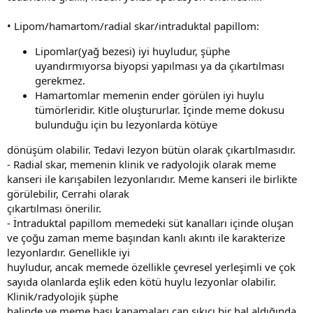
• Lipom/hamartom/radial skar/intraduktal papillom:
Lipomlar(yağ bezesi) iyi huyludur, şüphe
uyandırmıyorsa biyopsi yapılması ya da çıkartılması
gerekmez.
Hamartomlar memenin ender görülen iyi huylu
tümörleridir. Kitle oluştururlar. İçinde meme dokusu
bulunduğu için bu lezyonlarda kötüye
dönüşüm olabilir. Tedavi lezyon bütün olarak çıkartılmasıdır.
- Radial skar, memenin klinik ve radyolojik olarak meme
kanseri ile karışabilen lezyonlarıdır. Meme kanseri ile birlikte
görülebilir, Cerrahi olarak
çıkartılması önerilir.
- İntraduktal papillom memedeki süt kanalları içinde oluşan
ve çoğu zaman meme başından kanlı akıntı ile karakterize
lezyonlardır. Genellikle iyi
huyludur, ancak memede özellikle çevresel yerleşimli ve çok
sayıda olanlarda eşlik eden kötü huylu lezyonlar olabilir.
Klinik/radyolojik şüphe
halinde ve meme başı kanamaları can sıkıcı bir hal aldığında