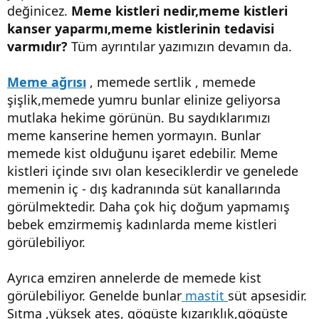
değinicez.
Meme kistleri nedir,meme kistleri
kanser yaparmı,meme kistlerinin tedavisi
varmıdır?
Tüm ayrıntılar yazımızın devamın da.
Meme ağrısı
, memede sertlik , memede
şişlik,memede yumru bunlar elinize geliyorsa
mutlaka hekime görünün. Bu saydıklarımızı
meme kanserine hemen yormayın. Bunlar
memede kist olduğunu işaret edebilir. Meme
kistleri içinde sıvı olan keseciklerdir ve genelede
memenin iç - dış kadranında süt kanallarında
görülmektedir. Daha çok hiç doğum yapmamış
bebek emzirmemiş kadınlarda meme kistleri
görülebiliyor.
Ayrıca emziren annelerde de memede kist
görülebiliyor. Genelde bunlar
mastit
süt apsesidir.
Sıtma ,yüksek ateş, gögüste kızarıklık,gögüste