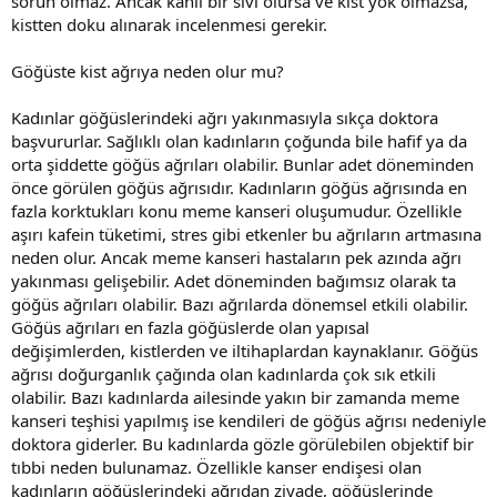
sorun olmaz. Ancak kanlı bir sıvı olursa ve kist yok olmazsa,
kistten doku alınarak incelenmesi gerekir.
Göğüste kist ağrıya neden olur mu?
Kadınlar göğüslerindeki ağrı yakınmasıyla sıkça doktora
başvururlar. Sağlıklı olan kadınların çoğunda bile hafif ya da
orta şiddette göğüs ağrıları olabilir. Bunlar adet döneminden
önce görülen göğüs ağrısıdır. Kadınların göğüs ağrısında en
fazla korktukları konu meme kanseri oluşumudur. Özellikle
aşırı kafein tüketimi, stres gibi etkenler bu ağrıların artmasına
neden olur. Ancak meme kanseri hastaların pek azında ağrı
yakınması gelişebilir. Adet döneminden bağımsız olarak ta
göğüs ağrıları olabilir. Bazı ağrılarda dönemsel etkili olabilir.
Göğüs ağrıları en fazla göğüslerde olan yapısal
değişimlerden, kistlerden ve iltihaplardan kaynaklanır. Göğüs
ağrısı doğurganlık çağında olan kadınlarda çok sık etkili
olabilir. Bazı kadınlarda ailesinde yakın bir zamanda meme
kanseri teşhisi yapılmış ise kendileri de göğüs ağrısı nedeniyle
doktora giderler. Bu kadınlarda gözle görülebilen objektif bir
tıbbi neden bulunamaz. Özellikle kanser endişesi olan
kadınların göğüslerindeki ağrıdan ziyade, göğüslerinde