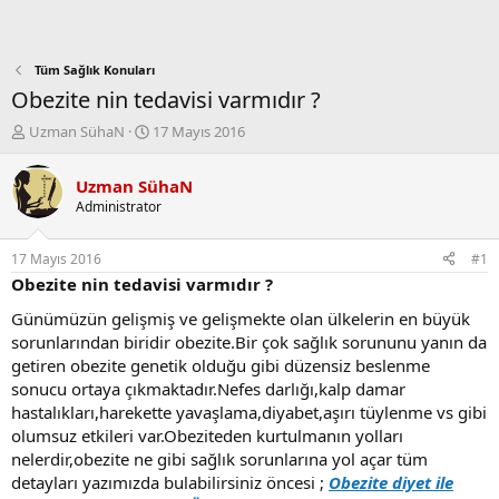
Tüm Sağlık Konuları
Obezite nin tedavisi varmıdır ?
K
B
Uzman SühaN
17 Mayıs 2016
o
a
n
ş
Uzman SühaN
b
l
Administrator
u
a
y
n
u
g
17 Mayıs 2016
#1
b
ı
Obezite nin tedavisi varmıdır ?
a
ç
ş
t
Günümüzün gelişmiş ve gelişmekte olan ülkelerin en büyük
l
a
sorunlarından biridir obezite.Bir çok sağlık sorununu yanın da
a
r
getiren obezite genetik olduğu gibi düzensiz beslenme
t
i
sonucu ortaya çıkmaktadır.Nefes darlığı,kalp damar
a
h
hastalıkları,harekette yavaşlama,diyabet,aşırı tüylenme vs gibi
n
i
olumsuz etkileri var.Obeziteden kurtulmanın yolları
nelerdir,obezite ne gibi sağlık sorunlarına yol açar tüm
detayları yazımızda bulabilirsiniz öncesi ;
Obezite diyet ile