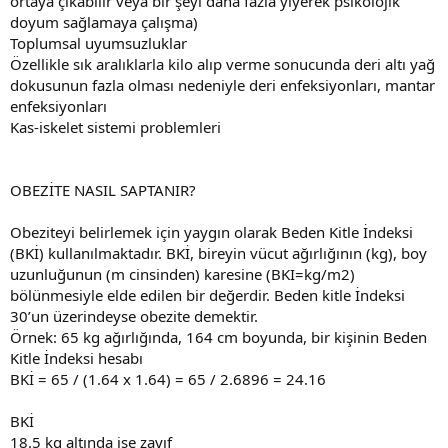
ortaya çıkabilir veya bir şeyi daha fazla yiyerek psikolojik
doyum sağlamaya çalışma)
Toplumsal uyumsuzluklar
Özellikle sık aralıklarla kilo alıp verme sonucunda deri altı yağ
dokusunun fazla olması nedeniyle deri enfeksiyonları, mantar
enfeksiyonları
Kas-iskelet sistemi problemleri
OBEZİTE NASIL SAPTANIR?
Obeziteyi belirlemek için yaygın olarak Beden Kitle İndeksi
(BKİ) kullanılmaktadır. BKİ, bireyin vücut ağırlığının (kg), boy
uzunluğunun (m cinsinden) karesine (BKI=kg/m2)
bölünmesiyle elde edilen bir değerdir. Beden kitle İndeksi
30’un üzerindeyse obezite demektir.
Örnek: 65 kg ağırlığında, 164 cm boyunda, bir kişinin Beden
Kitle İndeksi hesabı
BKİ = 65 / (1.64 x 1.64) = 65 / 2.6896 = 24.16
BKİ
18.5 kg altında ise zayıf