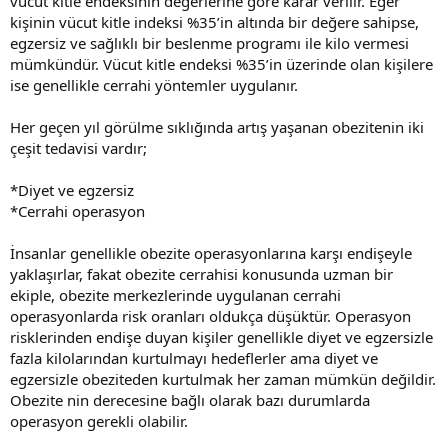
vücut kitle endeksinin değerlerine göre karar verilir. Eğer
kişinin vücut kitle indeksi %35’in altında bir değere sahipse,
egzersiz ve sağlıklı bir beslenme programı ile kilo vermesi
mümkündür. Vücut kitle endeksi %35’in üzerinde olan kişilere
ise genellikle cerrahi yöntemler uygulanır.
Her geçen yıl görülme sıklığında artış yaşanan obezitenin iki
çeşit tedavisi vardır;
*Diyet ve egzersiz
*Cerrahi operasyon
İnsanlar genellikle obezite operasyonlarına karşı endişeyle
yaklaşırlar, fakat obezite cerrahisi konusunda uzman bir
ekiple, obezite merkezlerinde uygulanan cerrahi
operasyonlarda risk oranları oldukça düşüktür. Operasyon
risklerinden endişe duyan kişiler genellikle diyet ve egzersizle
fazla kilolarından kurtulmayı hedeflerler ama diyet ve
egzersizle obeziteden kurtulmak her zaman mümkün değildir.
Obezite nin derecesine bağlı olarak bazı durumlarda
operasyon gerekli olabilir.