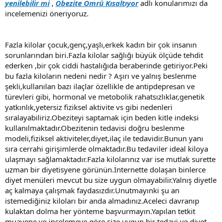
yenilebilir mi
,
Obezite Ömrü Kısaltıyor
adlı konularımızı da
incelemenizi öneriyoruz.
Fazla kilolar çocuk,genç,yaşlı,erkek kadın bir çok insanın
sorunlarından biri.Fazla kilolar sağlığı büyük ölçüde tehdit
ederken ,bir çok ciddi hastalığıda beraberinde getiriyor.Peki
bu fazla kiloların nedeni nedir ? Aşırı ve yalnış beslenme
şekli,kullanılan bazı ilaçlar özellikle de antipdepresan ve
türevleri gibi, hormonal ve metobolik rahatsızlıklar,genetik
yatkınlık,yetersiz fiziksel aktivite vs gibi nedenleri
sıralayabiliriz.Obeziteyi saptamak için beden kitle indeksi
kullanılmaktadır.Obezitenin tedavisi doğru beslenme
modeli,fiziksel aktiviteler,diyet,ilaç ile tedavidir.Bunun yanı
sıra cerrahi girişimlerde olmaktadır.Bu tedaviler ideal kiloya
ulaşmayı sağlamaktadır.Fazla kilolarınız var ise mutlak surette
uzman bir diyetisyene görünün.İnternette dolaşan binlerce
diyet menüleri mevcut bu size uygun olmayabilir.Yalnış diyetle
aç kalmaya çalışmak faydasızdır.Unutmayınki şu an
istemediğiniz kiloları bir anda almadınız.Aceleci davranıp
kulaktan dolma her yönteme başvurmayın.Yapılan tetkit
muayene ve incelemeye göre size uygun bir tedavi ve diyet