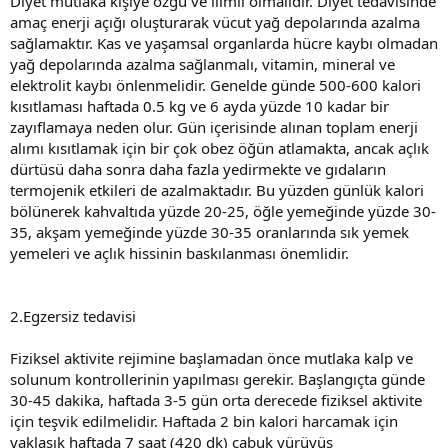
Diyet mutlaka kişiye özgü ve ılımlı olmalıdır. Diyet tedavisinde
amaç enerji açığı oluşturarak vücut yağ depolarında azalma
sağlamaktır. Kas ve yaşamsal organlarda hücre kaybı olmadan
yağ depolarında azalma sağlanmalı, vitamin, mineral ve
elektrolit kaybı önlenmelidir. Genelde günde 500-600 kalori
kısıtlaması haftada 0.5 kg ve 6 ayda yüzde 10 kadar bir
zayıflamaya neden olur. Gün içerisinde alınan toplam enerji
alımı kısıtlamak için bir çok obez öğün atlamakta, ancak açlık
dürtüsü daha sonra daha fazla yedirmekte ve gıdaların
termojenik etkileri de azalmaktadır. Bu yüzden günlük kalori
bölünerek kahvaltıda yüzde 20-25, öğle yemeğinde yüzde 30-
35, akşam yemeğinde yüzde 30-35 oranlarında sık yemek
yemeleri ve açlık hissinin baskılanması önemlidir.
2.Egzersiz tedavisi
Fiziksel aktivite rejimine başlamadan önce mutlaka kalp ve
solunum kontrollerinin yapılması gerekir. Başlangıçta günde
30-45 dakika, haftada 3-5 gün orta derecede fiziksel aktivite
için teşvik edilmelidir. Haftada 2 bin kalori harcamak için
yaklaşık haftada 7 saat (420 dk) çabuk yürüyüş