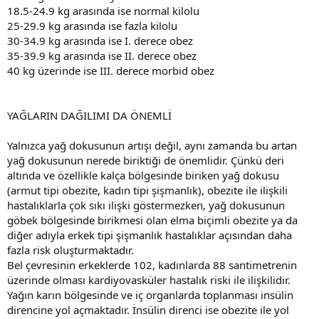
18.5-24.9 kg arasında ise normal kilolu
25-29.9 kg arasında ise fazla kilolu
30-34.9 kg arasında ise I. derece obez
35-39.9 kg arasında ise II. derece obez
40 kg üzerinde ise III. derece morbid obez
YAĞLARIN DAĞILIMI DA ÖNEMLİ
Yalnızca yağ dokusunun artışı değil, aynı zamanda bu artan
yağ dokusunun nerede biriktiği de önemlidir. Çünkü deri
altında ve özellikle kalça bölgesinde biriken yağ dokusu
(armut tipi obezite, kadın tipi şişmanlık), obezite ile ilişkili
hastalıklarla çok sıkı ilişki göstermezken, yağ dokusunun
göbek bölgesinde birikmesi olan elma biçimli obezite ya da
diğer adıyla erkek tipi şişmanlık hastalıklar açısından daha
fazla risk oluşturmaktadır.
Bel çevresinin erkeklerde 102, kadınlarda 88 santimetrenin
üzerinde olması kardiyovasküler hastalık riski ile ilişkilidir.
Yağın karın bölgesinde ve iç organlarda toplanması insülin
direncine yol açmaktadır. İnsülin direnci ise obezite ile yol