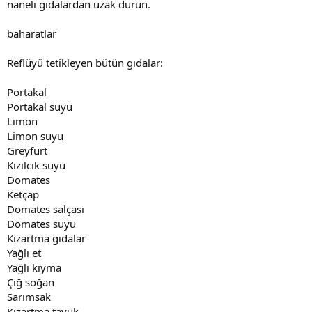
naneli gıdalardan uzak durun.
baharatlar
Reflüyü tetikleyen bütün gıdalar:
Portakal
Portakal suyu
Limon
Limon suyu
Greyfurt
Kızılcık suyu
Domates
Ketçap
Domates salçası
Domates suyu
Kızartma gıdalar
Yağlı et
Yağlı kıyma
Çiğ soğan
Sarımsak
Kızartma tavuk