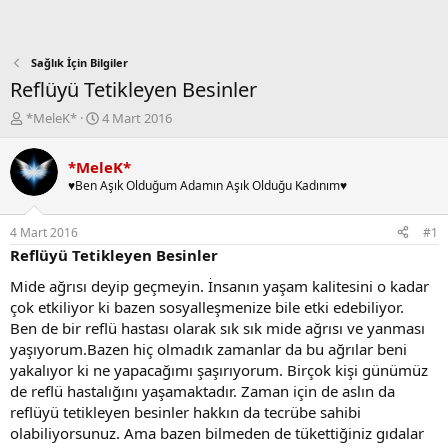
Sağlık İçin Bilgiler
Reflüyü Tetikleyen Besinler
K
B
*MeleK*
4 Mart 2016
o
a
n
ş
*MeleK*
b
l
♥Ben Aşık Olduğum Adamın Aşık Olduğu Kadınım♥
u
a
y
n
u
g
4 Mart 2016
#1
b
ı
Reflüyü Tetikleyen Besinler
a
ç
ş
t
Mide ağrısı deyip geçmeyin. İnsanın yaşam kalitesini o kadar
l
a
çok etkiliyor ki bazen sosyalleşmenize bile etki edebiliyor.
a
r
Ben de bir reflü hastası olarak sık sık mide ağrısı ve yanması
t
i
yaşıyorum.Bazen hiç olmadık zamanlar da bu ağrılar beni
a
h
yakalıyor ki ne yapacağımı şaşırıyorum. Birçok kişi günümüz
n
i
de reflü hastalığını yaşamaktadır. Zaman için de aslın da
reflüyü tetikleyen besinler hakkın da tecrübe sahibi
olabiliyorsunuz. Ama bazen bilmeden de tükettiğiniz gıdalar