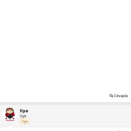
Cevapla
liya
Üye
Üye