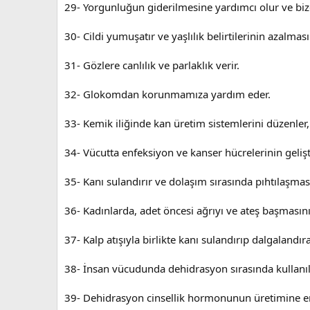
29- Yorgunluğun giderilmesine yardımcı olur ve bize 
30- Cildi yumuşatır ve yaşlılık belirtilerinin azalmas
31- Gözlere canlılık ve parlaklık verir.
32- Glokomdan korunmamıza yardım eder.
33- Kemik iliğinde kan üretim sistemlerini düzenl
34- Vücutta enfeksiyon ve kanser hücrelerinin gelişt
35- Kanı sulandırır ve dolaşım sırasında pıhtılaşması
36- Kadınlarda, adet öncesi ağrıyı ve ateş başmasını h
37- Kalp atışıyla birlikte kanı sulandırıp dalgaland
38- İnsan vücudunda dehidrasyon sırasında kullanıl
39- Dehidrasyon cinsellik hormonunun üretimine engel