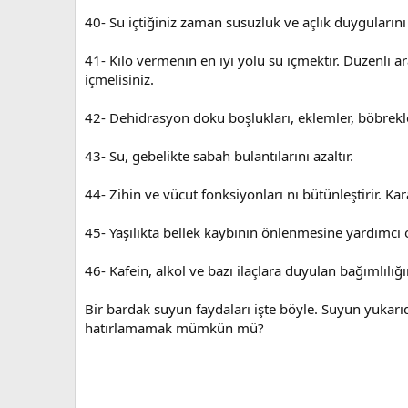
40- Su içtiğiniz zaman susuzluk ve açlık duygularını a
41- Kilo vermenin en iyi yolu su içmektir. Düzenli a
içmelisiniz.
42- Dehidrasyon doku boşlukları, eklemler, böbrekler,
43- Su, gebelikte sabah bulantılarını azaltır.
44- Zihin ve vücut fonksiyonları nı bütünleştirir. Ka
45- Yaşılıkta bellek kaybının önlenmesine yardımcı ol
46- Kafein, alkol ve bazı ilaçlara duyulan bağımlılığ
Bir bardak suyun faydaları işte böyle. Suyun yukarıd
hatırlamamak mümkün mü?