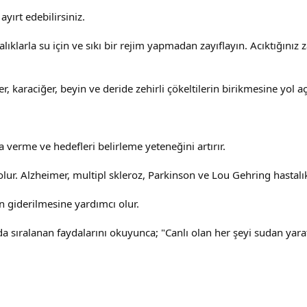
yırt edebilirsiniz.
ralıklarla su için ve sıkı bir rejim yapmadan zayıflayın. Acıktığı
 karaciğer, beyin ve deride zehirli çökeltilerin birikmesine yol aç
ra verme ve hedefleri belirleme yeteneğini artırır.
ur. Alzheimer, multipl skleroz, Parkinson ve Lou Gehring hastalıkla
ın giderilmesine yardımcı olur.
a sıralanan faydalarını okuyunca; "Canlı olan her şeyi sudan yarat