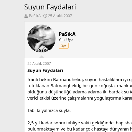
Suyun Faydalari
K
B
PaSikA
25 Aralık 2007
o
a
n
ş
b
l
PaSikA
u
a
Yeni Üye
y
n
Üye
u
g
b
ı
a
ç
ş
t
25 Aralık 2007
l
a
Suyun Faydalari
a
r
İranlı hekim Batmanghelidj, suyun hastalıklara iyi g
t
i
a
h
tutuklanan Batmanghelidj, bir gün koğuşta, mahkuml
n
i
olduğunu düşündüğü adama adama iki bardak su içi
verici etkisi üzerine çalışmalarını yoğulaştırma karar
Tabi ki yalnızca suyla.
2,5 yıl kadar sonra tahliye vakti geldiğinde, hapis
bulunmaktayım ve bu kadar çok hastayı dünyanın hi