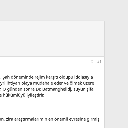
#1
iş. Şah döneminde rejim karşıtı oldupu iddiasıyla
yri ihtiyarı olaya müdahale eder ve ölmek üzere
 O günden sonra Dr. Batmanghelidj, suyun şifa
e hükümlüyü iyileştirir.
un, zira araştırmalarımın en önemli evresine girmiş