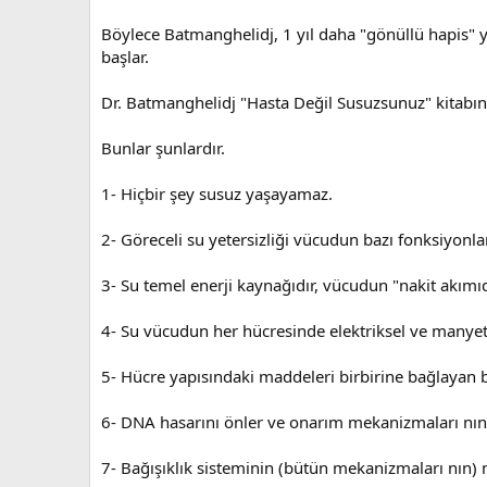
Böylece Batmanghelidj, 1 yıl daha "gönüllü hapis" 
başlar.
Dr. Batmanghelidj "Hasta Değil Susuzsunuz" kitab
Bunlar şunlardır.
1- Hiçbir şey susuz yaşayamaz.
2- Göreceli su yetersizliği vücudun bazı fonksiyonlar
3- Su temel enerji kaynağıdır, vücudun "nakit akımıd
4- Su vücudun her hücresinde elektriksel ve manyetik
5- Hücre yapısındaki maddeleri birbirine bağlayan bir
6- DNA hasarını önler ve onarım mekanizmaları nın d
7- Bağışıklık sisteminin (bütün mekanizmaları nın) me