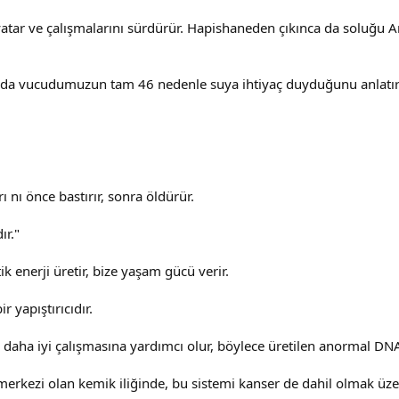
yatar ve çalışmalarını sürdürür. Hapishaneden çıkınca da soluğu 
ında vucudumuzun tam 46 nedenle suya ihtiyaç duyduğunu anlatır
ı nı önce bastırır, sonra öldürür.
ır."
 enerji üretir, bize yaşam gücü verir.
 yapıştırıcıdır.
aha iyi çalışmasına yardımcı olur, böylece üretilen anormal DNA s
rkezi olan kemik iliğinde, bu sistemi kanser de dahil olmak üzere,