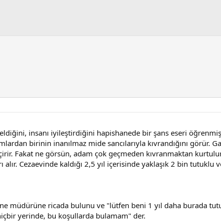
eldiğini, insanı iyileştirdiğini hapishanede bir şans eseri öğrenm
ardan birinin inanılmaz mide sancılarıyla kıvrandığını görür. Ga
rir. Fakat ne görsün, adam çok geçmeden kıvranmaktan kurtulur.
ı alır. Cezaevinde kaldığı 2,5 yıl içerisinde yaklaşık 2 bin tutuklu v
hane müdürüne ricada bulunu ve "lütfen beni 1 yıl daha burada tut
çbir yerinde, bu koşullarda bulamam" der.