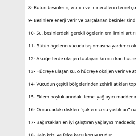
8- Bütün besinlerin, vitmin ve minerallerin temel ç
9- Besinlere enerji verir ve parçalanan besinler sind
10- Su, besinlerdeki gerekli ögelerin emilimini artırı
11- Bütün ögelerin vücuda taşınmasına yardımcı olu
12- Akciğerlerde oksijen toplayan kırmızı kan hücrele
13- Hücreye ulaşan su, o hücreye oksijen verir ve atık
14- Vücudun çeşitli bölgelerinden zehirli atıkları top
15- Eklem boşluklarındaki temel yağlayıcı maddedir,
16- Omurgadaki diskleri "şok emici su yastıkları" n
17- Bağırsakları en iyi çalıştıran yağlayıcı maddedir, 
18- Kalp krizi ve felce karşı koruyucudur.