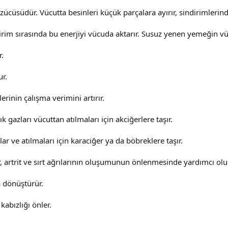
özücüsüdür. Vücutta besinleri küçük parçalara ayırır, sindirimler
irim sırasında bu enerjiyi vücuda aktarır. Susuz yenen yemeğin vüc
r.
r.
rinin çalışma verimini artırır.
 gazları vücuttan atılmaları için akciğerlere taşır.
lar ve atılmaları için karaciğer ya da böbreklere taşır.
 artrit ve sırt ağrılarının oluşumunun önlenmesinde yardımcı olu
a dönüştürür.
kabızlığı önler.