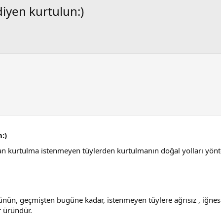
diyen kurtulun:)
:)
dan kurtulma istenmeyen tüylerden kurtulmanın doğal yolları yönt
ücünün, geçmişten bugüne kadar, istenmeyen tüylere ağrısız , iğne
r üründür.