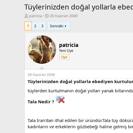
Tüylerinizden doğal yollarla ebe
K
B
patricia
28 Haziran 2008
o
a
1
2
3
Sonraki
n
ş
b
l
u
a
y
n
patricia
u
g
Yeni Üye
b
ı
Üye
a
ç
ş
t
l
a
a
r
28 Haziran 2008
t
i
Tüylerinizden doğal yollarla ebediyen kurtulun
a
h
tüylerden kurtulmanın doğal yolları yanak kılların
n
i
Tala Nedir ?
Tala İran'dan ithal edilen bir üründür.Tala tüy dök
kadınların ve erkeklerin gözbebeği haline gelmiş bi