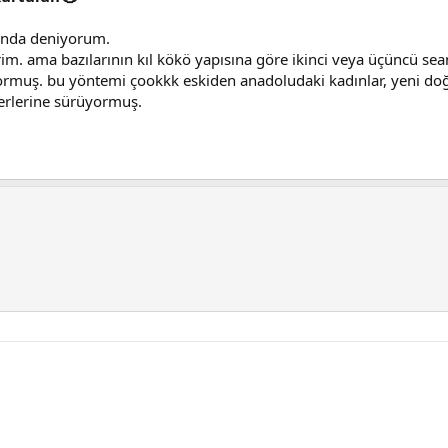
rında deniyorum.
m. ama bazılarının kıl kökö yapısına göre ikinci veya üçüncü sean
ıyormuş. bu yöntemi çookkk eskiden anadoludaki kadınlar, yeni doğ
yerlerine sürüyormuş.