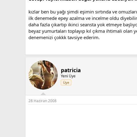
kızlar ben bu yağı şimdi eşimin sırtında ve omuzla
ilk denemede epey azalma ve incelme oldu diyebiliri
daha fazla çıkartıp ikinci seansta yok etmeye başl
beyaz yumurtaları toplayıp kıl çıkma ihtimali olan 
denemenizi çokkk tavsiye ederim.
patricia
Yeni Üye
Üye
28 Haziran 2008