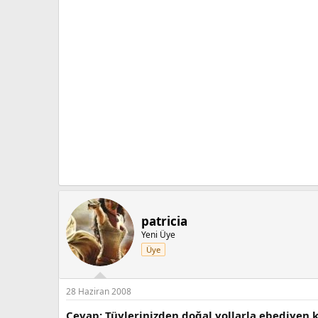
patricia
Yeni Üye
Üye
28 Haziran 2008
Cevap: Tüylerinizden doğal yollarla ebediyen 