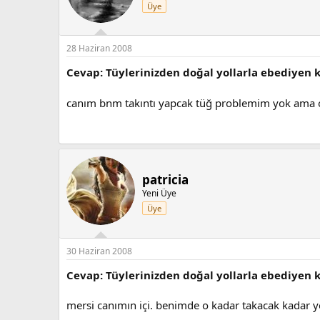
Üye
28 Haziran 2008
Cevap: Tüylerinizden doğal yollarla ebediyen 
canım bnm takıntı yapcak tüğ problemim yok ama ol
patricia
Yeni Üye
Üye
30 Haziran 2008
Cevap: Tüylerinizden doğal yollarla ebediyen 
mersi canımın içi. benimde o kadar takacak kadar yo