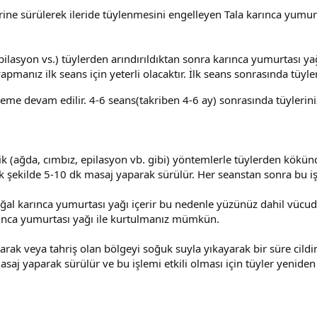
ine sürülerek ileride tüylenmesini engelleyen Tala karınca yumurt
pilasyon vs.) tüylerden arındırıldıktan sonra karınca yumurtası ya
nız ilk seans için yeterli olacaktır. İlk seans sonrasında tüylerin
şleme devam edilir. 4-6 seans(takriben 4-6 ay) sonrasında tüyle
k (ağda, cımbız, epilasyon vb. gibi) yöntemlerle tüylerden kökün
k şekilde 5-10 dk masaj yaparak sürülür. Her seanstan sonra bu i
doğal karınca yumurtası yağı içerir bu nedenle yüzünüz dahil vüc
arınca yumurtası yağı ile kurtulmanız mümkün.
alarak veya tahriş olan bölgeyi soğuk suyla yıkayarak bir süre cil
j yaparak sürülür ve bu işlemi etkili olması için tüyler yeniden 