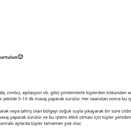
🙂
kurtulun
ğda, cımbız, epilasyon vb. gibi) yöntemlerle tüylerden kökünden a
k şekilde 5-10 dk masaj yaparak sürülür. Her seanstan sonra bu i
alarak veya tahriş olan bölgeyi soğuk suyla yıkayarak bir süre cil
j yaparak sürülür ve bu işlemi etkili olması için tüyler yeniden 
sonraki aylarda tüyler tamamen yok olur.​