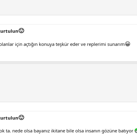
🙂
kurtulun
😀
anlar için açtığın konuya teşkür eder ve replerimi sunarım
🙂
kurtulun
k ta. nede olsa bayanız ikitane bile olsa insanın gözüne batıyor