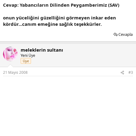
Cevap: Yabancıların Dilinden Peygamberimiz (SAV)
onun yüceliğini güzelliğini görmeyen inkar eden
kördür...canım emeğine sağlık teşekkürler.
Cevapla
meleklerin sultanı
Yeni Üye
Üye
21 Mayıs 2008
#3