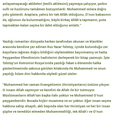
anlayamayacağı akîdeleri [teslîs akîdesini] yaymaya çalışıyor, şarkın
sulh ve huzûrunu tamâmen bozuyorlardı. Muhammed onlara doğru
yolu gösterdi. Araplara, yalnız bir tek Allâh olduğunu, O’nun babasının
da, oğlunun da bulunmadığını, böyle birkaç Allâh’a tapmanın, puta
tapmaktan kalan saçma bir âdet olduğunu anlattı.”
Yazdığı romanları dünyada herkes tarafından okunan ve klasikler
arasında kendine yer edinen Rus Yazar Tolstoy, içinde bulunduğu zor
koşullara rağmen doğru bildiğini söylemekten kaçınmamış ve hatta
Peygamber Efendimizin hadislerini derleyerek bir kitap yazmıştı. İşte
Tolstoy’un Komünist Rusya’sında yazdığı fakat o dönemde halka
gösterilmesinde sakınca görülen kitabında Hz Muhammed ve onun
yaydığı İslam dini hakkında söyledi güzel sözler:
”Muhammed her zaman Evangelizmin (Hıristiyanların) üstüne çıkıyor.
O insanı Allah saymıyor ve kendini de Allah ile bir tutmuyor.
Müslümanların Allah’tan başka ilahı yoktur ve Muhammed O’nun
peygamberidir. Burada hiçbir muamma ve sır yoktur. Eğer insan seçme
hakkına sahip olsaydı, aklı başında olan her Hıristiyan ve her bir insan
şüphe ve tereddüt etmeden Muhammediliği, tek Allah’ı ve O’nun