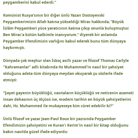
peygamberini kabul ederdi.”
Komünist Rusya’sının bir diğer ünlü Yazarı Dostoyevski
Peygamberimizin Allah katına yükseldiği Mirac hakkında; “Büyük
İslâm Peygamberi yüce yaratıcının katına çıkıp onunla buluşmuştur.
Ben Mirac’a bütün kalbimle inanıyorum.” diyerek bir anlamda
Peygamber Efendimizin varlığını kabul ederek bunu tüm dünyaya
haykırmıştı.
Dünyada çok meşhur olan İskoç asıllı yazar ve filozof Thomas Carlyle
‘’Kahramanlar’’ adlı kitabında Hz Muhammed’in nasıl bir şahsiyet
olduğunu adeta tüm dünyaya meydan okuyarak şu sözlerle ifade
etmişti:
“Şayet gayenin büyüklüğü, vasıtaların küçüklüğü ve neticenin azameti
insan dehasının üç ölçüsü ise, modern tarihin en büyük şahsiyetlerini
dahi, Hz. Muhammed ile mukayeseye kim cüret edebilir ki?”
Ünlü filozof ve yazar Jean-Paul Roux bir yazısında Peygamber
Efendimizin şahsiyetini ve Kuran’ı Kerim’in nasıl bir kitap olduğunu
bakın nasılda güzel ifade ediyordu: