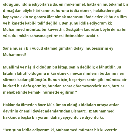
olduğunu iddia ediyorlarsa da, en mükemmel, hattâ en mütekâmil bir
dimağdan böyle hârikanın zuhurunu iddia etmek, hakikatlere göz
kapayarak kin ve garaza âlet olmak manasını ifade eder ki; bu da ilim
ve hikmetle kabil-i telif değildir. Ben şunu iddia ediyorum ki;
Muhammed mümtaz bir kuvvettir. Destgâh-ı kudretin böyle ikinci bir
vücudu imkân sahasına getirmesi ihtimalden uzaktır.
Sana muasır bir vücud olamadığımdan dolayı müteessirim ey
Muhammed!
Muallimi ve nâşiri olduğun bu kitap, senin değildir; o lâhutîdir. Bu
kitabın lâhutî olduğunu inkâr etmek, mevzu ilimlerin butlanını ileri
sürmek kadar gülünçtür. Bunun için, beşeriyet senin gibi mümtaz bir
kudreti bir defa görmüş, bundan sonra göremeyecektir. Ben, huzur-u
mehabetinde kemal-i hürmetle eğilirim.”
Hakkında ölmeden önce Müslüman olduğu iddiaları ortaya atılan
devrinin önemli devlet adamlarından Bismarc, Hz Muhammed
hakkında başka bir yorum daha yapıyordu ve diyordu ki:
“Ben şunu iddia ediyorum ki, Muhammed mümtaz bir kuvvettir.