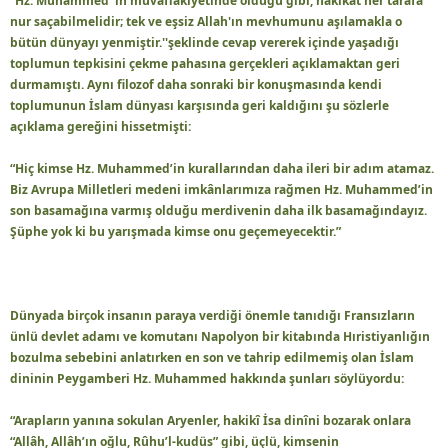
“Hz. Muhammed 'in muvaffakiyetinde olduğu gibi, hakikat her tarafa
nur saçabilmelidir; tek ve eşsiz Allah'ın mevhumunu aşılamakla o
bütün dünyayı yenmiştir.''şeklinde cevap vererek içinde yaşadığı
toplumun tepkisini çekme pahasına gerçekleri açıklamaktan geri
durmamıştı. Aynı filozof daha sonraki bir konuşmasında kendi
toplumunun İslam dünyası karşısında geri kaldığını şu sözlerle
açıklama gereğini hissetmişti:
“Hiç kimse Hz. Muhammed’in kurallarından daha ileri bir adım atamaz.
Biz Avrupa Milletleri medeni imkânlarımıza rağmen Hz. Muhammed’in
son basamağına varmış olduğu merdivenin daha ilk basamağındayız.
Şüphe yok ki bu yarışmada kimse onu geçemeyecektir.”
Dünyada birçok insanın paraya verdiği önemle tanıdığı Fransızların
ünlü devlet adamı ve komutanı Napolyon bir kitabında Hıristiyanlığın
bozulma sebebini anlatırken en son ve tahrip edilmemiş olan İslam
dininin Peygamberi Hz. Muhammed hakkında şunları söylüyordu:
“Arapların yanına sokulan Aryenler, hakikî İsa dinîni bozarak onlara
“Allâh, Allâh’ın oğlu, Rûhu’l-kudüs” gibi, üçlü, kimsenin