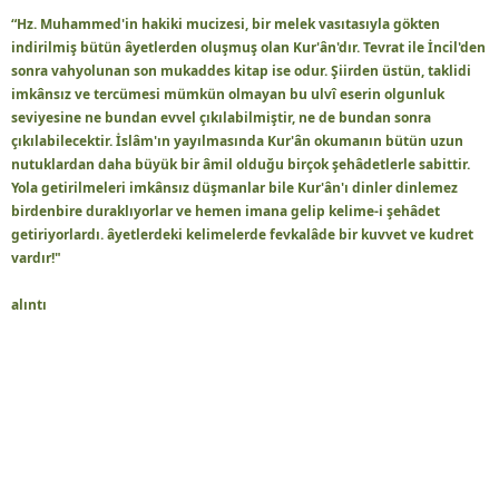
“Hz. Muhammed'in hakiki mucizesi, bir melek vasıtasıyla gökten
indirilmiş bütün âyetlerden oluşmuş olan Kur'ân'dır. Tevrat ile İncil'den
sonra vahyolunan son mukaddes kitap ise odur. Şiirden üstün, taklidi
imkânsız ve tercümesi mümkün olmayan bu ulvî eserin olgunluk
seviyesine ne bundan evvel çıkılabilmiştir, ne de bundan sonra
çıkılabilecektir. İslâm'ın yayılmasında Kur'ân okumanın bütün uzun
nutuklardan daha büyük bir âmil olduğu birçok şehâdetlerle sabittir.
Yola getirilmeleri imkânsız düşmanlar bile Kur'ân'ı dinler dinlemez
birdenbire duraklıyorlar ve hemen imana gelip kelime-i şehâdet
getiriyorlardı. âyetlerdeki kelimelerde fevkalâde bir kuvvet ve kudret
vardır!"
alıntı