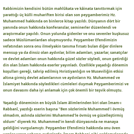
Rabbimizin kendisini bütün mahlûkata ve kâinata tanıttırmak için
yarattığı üç külli muhariften birisi olan son peygamberimiz Hz.
Muhammed hakkında on binlerce kitap yazıldı. Dünyanın dört bir
yanında onun hakkında konferanslar, seminerler düzenlendi ve
araştırmalar yapıldı. Onun yolunda gidenler ve onu sevenler kuşkusuz
sadece Müslümanlardan oluşmuyordu. Peygamber Efendimizin
vefatından sonra onu ilmelyakin tanıma fırsatı bulan diğer dinlere
mensup ya da dinsiz olan aydınlar, bilim adamları, yazarlar, sanatçılar
ve devlet adamları onun hakkında güzel sözler söyledi, onun getirdiği
din olan İslam hakkında eserler yayınladı. Özellikle yaşadığı dönemin
koşulları gereği, tahrip edilmiş Hıristiyanlığın ve Museviliğin etkisi
altına girmiş devlet adamlarının ve aydınların Hz. Muhammed ve
İslamiyet hakkında söyledikleri cümleleri duymak Peygamberimizi ve
onun davasını daha iyi anlamak için çok önemli bir teşvik olmuştu.
Yaşadığı döneminin en büyük İslam âlimlerinden biri olan İmam-ı
Rabbanî, yazdığı eserin başına "Ben sözlerimle Muhammed'i övmüş
olmadım, aslında sözlerimi Muhammed'le övmüş ve güzelleştirmiş
oldum" diyerek Hz. Muhammed’in kendi dünyasında ne manaya
geldiğini vurgulamıştı. Peygamber Efendimiz hakkında onu öven