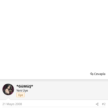
Cevapla
*GüMüŞ*
Yeni Üye
Üye
21 Mayıs 2008
#2