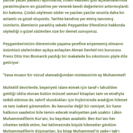
yazılar yazan yabancı aydınlarda, İmam Rabbani gibi açıklamalarında
yaratılmışların en güzeline yer vererek kendi değerlerini arttırmışlardı
bir bakıma. Çünkü söylenen sözler ve yazılan yazılar onunla daha bir
anlamlı ve güzel oluyordu. Tarihte kendine yer etmiş tanınmış
isimlerin, âlemlerin yaradılış sebebi Peygamber Efendimiz hakkında
söylediği o güzel sözlerden size bir demet sunuyoruz.
Peygamberimizin döneminde yaşama şerefine erişememiş olmanın
üzüntüsü sözlerinden açıkça anlaşılan Alman Devleti’nin kurucusu
Prens Otto Von Bismarck yazdığı bir makalede bu sıkıntısını şöyle dile
getiriyor:
“Sana muasır bir vücud olamadığımdan müteessirim ey Muhammed!
Muhtelif devirlerde, beşeriyeti idare etmek için taraf-ı lahutîden
geldiği iddia olunan bütün münzel semavî kitapları tam ve etrafıyla
tetkik ettimse de, tahrif olundukları için hiçbirisinde aradığım hikmet
ve tam isabeti göremedim. Bu kanunlar değil bir cemiyet, bir hane
halkının saadetini bile temin edecek mahiyetten pek uzaktır. Lâkin
Muhammedîlerin Kur’anı, bu kayıttan azadedir. Ben Kur’anı her
cihetten tetkik ettim, her kelimesinde büyük hikmetler gördüm.
Muhammedîlerin düşmanları, bu kitap Muhammed’in zade-i tab’ı