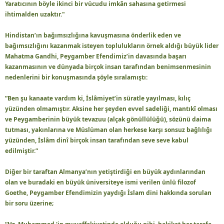
Yaratıcının böyle ikinci bir vücudu imkân sahasına getirmesi
ihtimalden uzaktır."
Hindistan’ın bağımsızlığına kavuşmasına önderlik eden ve
bağımsızlığını kazanmak isteyen toplulukların örnek aldığı büyük lider
Mahatma Gandhi, Peygamber Efendimiz’in davasında başarı
kazanmasının ve dünyada birçok insan tarafından benimsenmesinin
nedenlerini bir konuşmasında şöyle sıralamıştı:
”Ben şu kanaate vardım ki, İslâmiyet’in süratle yayılması, kılıç
yüzünden olmamıştır. Aksine her şeyden evvel sadeliği, mantıkî olması
ve Peygamberinin büyük tevazuu (alçak gönüllülüğü), sözünü daima
tutması, yakınlarına ve Müslüman olan herkese karşı sonsuz bağlılığı
yüzünden, İslâm dinî birçok insan tarafından seve seve kabul
edilmiştir.”
Diğer bir taraftan Almanya’nın yetiştirdiği en büyük aydınlarından
olan ve buradaki en büyük üniversiteye ismi verilen ünlü filozof
Goethe, Peygamber Efendimizin yaydığı İslam dini hakkında sorulan
bir soru üzerine;