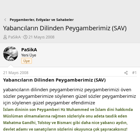
Peygamberler, Evliyalar ve Sahabeler
Yabancıların Dilinden Peygamberimiz (SAV)
K
B
PaSikA
21 Mayıs 2008
o
a
n
ş
PaSikA
b
l
Yeni Üye
u
a
Üye
y
n
u
g
21 Mayıs 2008
#1
b
ı
Yabancıların Dilinden Peygamberimiz (SAV)
a
ç
ş
t
yabancıların dilinden peygamberimiz peygamberimizi öven
l
a
sözler peygamberimize söylenen güzel sözler peygamberimiz
a
r
için söylenen güzel peygamber efendimize
t
i
İslam dininin son Peygamberi Hz Muhammed ve İslam dini hakkında
a
h
n
i
Müslüman olmamalarına rağmen sözleriyle onu adeta tasdik eden
Mahatma Gandhi, Tolstoy ve Bismarc gibi daha nice yabancı aydın,
devlet adamı ve sanatçıların sözlerini okuyunca çok şaşıracaksınız!