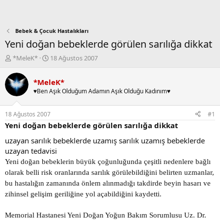
Bebek & Çocuk Hastalıkları
Yeni doğan bebeklerde görülen sarılığa dikkat
K
B
*MeleK*
18 Ağustos 2007
o
a
n
ş
*MeleK*
b
l
♥Ben Aşık Olduğum Adamın Aşık Olduğu Kadınım♥
u
a
y
n
u
g
18 Ağustos 2007
#1
b
ı
Yeni doğan bebeklerde görülen sarılığa dikkat
a
ç
ş
t
uzayan sarılık bebeklerde uzamış sarılık uzamış bebeklerde
l
a
uzayan tedavisi
a
r
Yeni doğan bebeklerin büyük çoğunluğunda çeşitli nedenlere bağlı
t
i
a
h
olarak belli risk oranlarında sarılık görülebildiğini belirten uzmanlar,
n
i
bu hastalığın zamanında önlem alınmadığı takdirde beyin hasarı ve
zihinsel gelişim geriliğine yol açabildiğini kaydetti.
Memorial Hastanesi Yeni Doğan Yoğun Bakım Sorumlusu Uz. Dr.