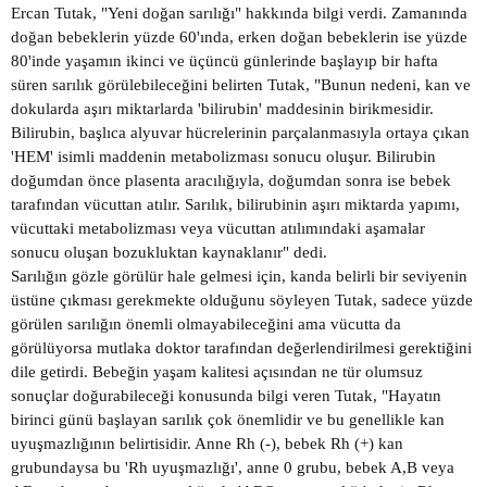
Ercan Tutak, "Yeni doğan sarılığı" hakkında bilgi verdi. Zamanında
doğan bebeklerin yüzde 60'ında, erken doğan bebeklerin ise yüzde
80'inde yaşamın ikinci ve üçüncü günlerinde başlayıp bir hafta
süren sarılık görülebileceğini belirten Tutak, "Bunun nedeni, kan ve
dokularda aşırı miktarlarda 'bilirubin' maddesinin birikmesidir.
Bilirubin, başlıca alyuvar hücrelerinin parçalanmasıyla ortaya çıkan
'HEM' isimli maddenin metabolizması sonucu oluşur. Bilirubin
doğumdan önce plasenta aracılığıyla, doğumdan sonra ise bebek
tarafından vücuttan atılır. Sarılık, bilirubinin aşırı miktarda yapımı,
vücuttaki metabolizması veya vücuttan atılımındaki aşamalar
sonucu oluşan bozukluktan kaynaklanır" dedi.
Sarılığın gözle görülür hale gelmesi için, kanda belirli bir seviyenin
üstüne çıkması gerekmekte olduğunu söyleyen Tutak, sadece yüzde
görülen sarılığın önemli olmayabileceğini ama vücutta da
görülüyorsa mutlaka doktor tarafından değerlendirilmesi gerektiğini
dile getirdi. Bebeğin yaşam kalitesi açısından ne tür olumsuz
sonuçlar doğurabileceği konusunda bilgi veren Tutak, "Hayatın
birinci günü başlayan sarılık çok önemlidir ve bu genellikle kan
uyuşmazlığının belirtisidir. Anne Rh (-), bebek Rh (+) kan
grubundaysa bu 'Rh uyuşmazlığı', anne 0 grubu, bebek A,B veya