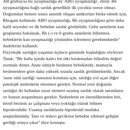
AB grubuysa bu uyuşmazlığa da 'ABO uyuşmazlığı', denir. Rh
uyuşmazlığına bağlı sarılık genellikle ilk çocukta sorun olmaz.
Doğumdan hemen sonra annede oluşan antikorları bloke etmek için,
Rhogam kullanılır. ABO uyuşmazlığı, Rh uyuşmazlığına göre daha
hafif seyreder ve ilk bebekte sarılık görülebilir. Gebe annelerin kan
gruplarına bakılarak, Rh (-) ve 0 grubu annelerin bilinmesi,
bebeklerin kan uyuşmazlığı yönünden izlenmesi gerekmektedir"
ifadelerini kullandı.
Fizyolojik sarılığın yaşamın üçüncü gününde başladığını söyleyen
Tutak, "Bir hafta içinde kalıcı bir etki bırakmadan bilirubin değeri
normale döner. Anne sütüyle beslenen bebeklerde, mamayla
beslenenlere göre daha yüksek oranda sarılık görülmektedir. Ancak
'anne sütü sarılığı' tanısının konması için, sarılığa yol açan diğer
patolojik nedenlerin elenmesi gerekir. Normal yeni doğanda
sarılığın iki haftadan uzun sürmesi uzamış sarılık olarak tanımlanır
ve bunun araştırılması gerekir. Nedenlerin en önemlilerinden biri,
tiroid bezinin az çalışması veya yokluğu olarak bilinen
hipotiroididir. Uzamış sarılıklarda hipotiroidi mutlaka
araştırılmalıdır. Tanı ve tedavi gecikirse bebekte zihinsel gelişim
geriliği ortaya çıkar" diye konuştu.