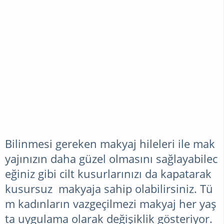
GIYIM
MAGAZIN
ÖRGÜ
İŞLERI
TUNUS
Bilinmesi gereken makyaj hileleri ile mak
ÖRGÜLERI
yajınızın daha güzel olmasını sağlayabilec
eğiniz gibi cilt kusurlarınızı da kapatarak
kusursuz makyaj
a sahip olabilirsiniz. Tü
DERYA
m kadınların vazgeçilmezi makyaj her yaş
BAYKAL
ta uygulama olarak değişiklik gösteriyor.