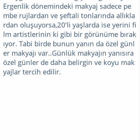
Ergenlik dönemindeki makyaj sadece pe
ÖRGÜ
mbe rujlardan ve şeftali tonlarında allıkla
rdan oluşuyorsa,20'li yaşlarda ise yerini fi
lm artistlerinin ki gibi bir görünüme bırak
YEMEK
ıyor. Tabi birde bunun yanın da özel günl
TARIFLERI
er makyajı var..Günlük makyajın yanısıra
özel günler de daha belirgin ve koyu mak
yajlar tercih edilir.
BESLENME
DIYET
ZAYIFLAMA
EGZERSIZ