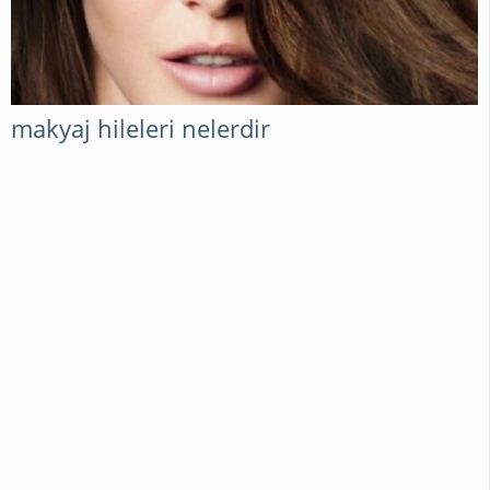
GENEL
makyaj hileleri nelerdir
ALIŞVERIŞ
İSLAMI
BILGILER
EKONOMI
ERKEKLER