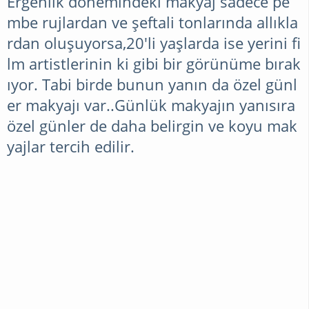
Ergenlik dönemindeki makyaj sadece pe
MODA
mbe rujlardan ve şeftali tonlarında allıkla
rdan oluşuyorsa,20'li yaşlarda ise yerini fi
GELINLIK
lm artistlerinin ki gibi bir görünüme bırak
ıyor. Tabi birde bunun yanın da özel günl
MODELLERI
er makyajı var..Günlük makyajın yanısıra
özel günler de daha belirgin ve koyu mak
SAÇ
yajlar tercih edilir.
MODELLERI
AYAKKABI
MODELLERI
TESETTÜR