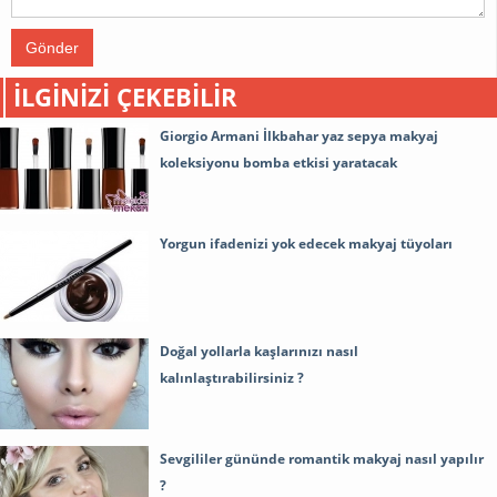
Gönder
İLGINIZI ÇEKEBILIR
Giorgio Armani İlkbahar yaz sepya makyaj
koleksiyonu bomba etkisi yaratacak
Yorgun ifadenizi yok edecek makyaj tüyoları
Doğal yollarla kaşlarınızı nasıl
kalınlaştırabilirsiniz ?
Sevgililer gününde romantik makyaj nasıl yapılır
?