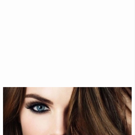
CILT
BAKIMI
MAKYAJ
SAĞLIK
BEBEK
VE
ÇOCUK
BILGILER