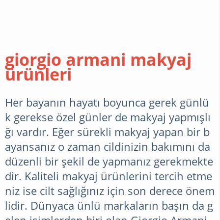
CILT
BAKIMI
giorgio armani makyaj
MAKYAJ
ürünleri
SAĞLIK
Her bayanın hayatı boyunca gerek günlü
k gerekse özel günler de makyaj yapmışlı
ğı vardır. Eğer sürekli makyaj yapan bir b
BEBEK
ayansanız o zaman cildinizin bakımını da
VE
düzenli bir şekil de yapmanız gerekmekte
ÇOCUK
dir. Kaliteli makyaj ürünlerini tercih etme
niz ise cilt sağlığınız için son derece önem
BILGILER
lidir. Dünyaca ünlü markaların başın da g