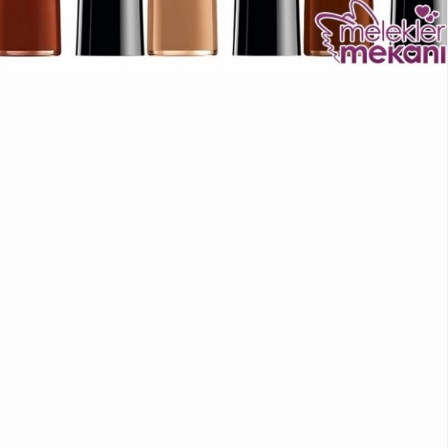
ÖRGÜ
YEMEK
TARIFLERI
BESLENME
DIYET
ZAYIFLAMA
EGZERSIZ