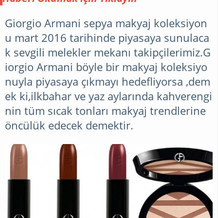
kusursuz makyaja sahip
olabilirsiniz. Tüm kadınların
Giorgio Armani sepya makyaj koleksiyon
vazgeçilmezi makyaj her
u mart 2016 tarihinde piyasaya sunulaca
yaşta uygulama olarak
k sevgili melekler mekanı takipçilerimiz.G
değişiklik gösteriyor. Ergenlik
iorgio Armani böyle bir makyaj koleksiyo
dönemindeki makyaj sadece
nuyla piyasaya çıkmayı hedefliyorsa ,dem
pembe rujlardan ve şeftali
tonlarında allıklardan
ek ki,ilkbahar ve yaz aylarında kahverengi
oluşuyorsa,20'li yaşlarda ise
nin tüm sıcak tonları makyaj trendlerine
yerini film artistlerinin ki gibi
öncülük edecek demektir.
bir görünüme bırakıyor. Tabi
birde bunun yanın da özel
günler makyajı var..Günlük
makyajın yanısıra özel günler
de daha belirgin ve koyu
makyajlar tercih edilir.