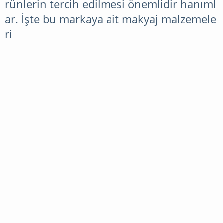
rünlerin tercih edilmesi önemlidir hanıml
MODA
ar. İşte bu markaya ait makyaj malzemele
ri
GELINLIK
MODELLERI
SAÇ
MODELLERI
AYAKKABI
MODELLERI
TESETTÜR