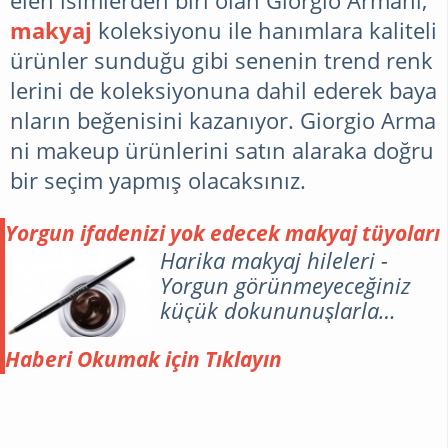
elen isimlerden biri olan Giorgio Armani,
makyaj
koleksiyonu ile hanımlara kaliteli
GENEL
ürünler sunduğu gibi senenin trend renk
lerini de koleksiyonuna dahil ederek baya
nların beğenisini kazanıyor.
Giorgio Arma
ALIŞVERIŞ
ni makeup
ürünlerini satın alaraka doğru
bir seçim yapmış olacaksınız.
İSLAMI
BILGILER
Yorgun ifadenizi yok edecek makyaj tüyoları
Harika makyaj hileleri -
Yorgun görünmeyeceğiniz
EKONOMI
küçük dokununuşlarla
yapacağınız ufak tefek
değişiklikler ile daha güzel
Haberi Okumak için Tıklayın
ERKEKLER
görüneceksiniz. İşte bilmeniz
gereken harika makyaj
tüyolarını sizlere sunuyorum.