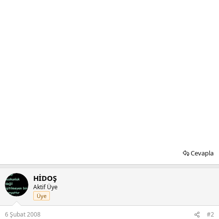
Cevapla
HİDOŞ
Aktif Üye
Üye
6 Şubat 2008
#2