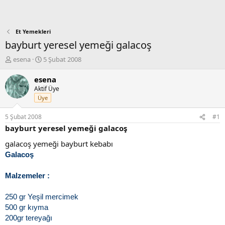
Et Yemekleri
bayburt yeresel yemeği galacoş
K
B
esena
5 Şubat 2008
o
a
n
ş
esena
b
l
Aktif Üye
u
a
Üye
y
n
u
g
5 Şubat 2008
#1
b
ı
bayburt yeresel yemeği galacoş
a
ç
ş
t
galacoş yemeği bayburt kebabı
l
a
Galacoş
a
r
t
i
Malzemeler :
a
h
n
i
250 gr Yeşil mercimek
500 gr kıyma
200gr tereyağı