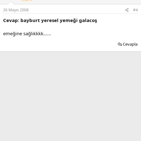
26 Mayıs 2008
#4
Cevap: bayburt yeresel yemeği galacoş
emeğine sağlıkkkk......
Cevapla