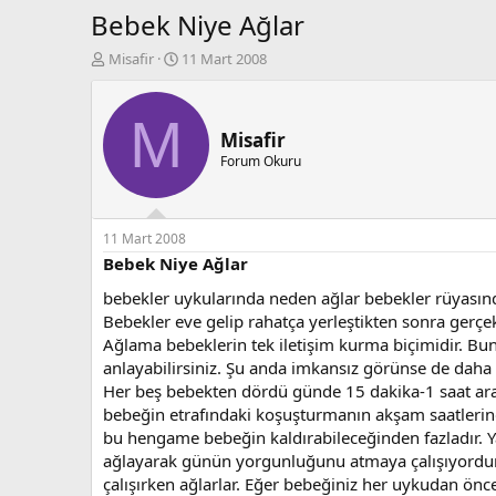
Bebek Niye Ağlar
K
B
Misafir
11 Mart 2008
o
a
n
ş
b
l
M
u
a
Misafir
y
n
Forum Okuru
u
g
b
ı
a
ç
ş
t
11 Mart 2008
l
a
Bebek Niye Ağlar
a
r
bebekler uykularında neden ağlar bebekler rüyasın
t
i
a
h
Bebekler eve gelip rahatça yerleştikten sonra gerçe
n
i
Ağlama bebeklerin tek iletişim kurma biçimidir. 
anlayabilirsiniz. Şu anda imkansız görünse de daha
Her beş bebekten dördü günde 15 dakika-1 saat aras
bebeğin etrafındaki koşuşturmanın akşam saatlerinde
bu hengame bebeğin kaldırabileceğinden fazladır. Y
ağlayarak günün yorgunluğunu atmaya çalışıyordur
çalışırken ağlarlar. Eğer bebeğiniz her uykudan ön