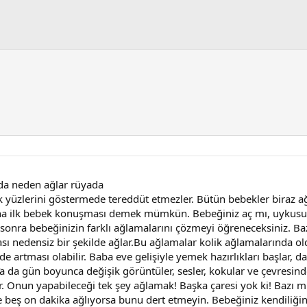
da neden ağlar rüyada
k yüzlerini göstermede tereddüt etmezler. Bütün bebekler biraz ağl
Buna ilk bebek konuşması demek mümkün. Bebeğiniz aç mı, uykusu
 sonra bebeğinizin farklı ağlamalarını çözmeyi öğreneceksiniz. Ba
ı nedensiz bir şekilde ağlar.Bu ağlamalar kolik ağlamalarında o
 artması olabilir. Baba eve gelişiyle yemek hazırlıkları başlar, d
a da gün boyunca değişik görüntüler, sesler, kokular ve çevresi
. Onun yapabileceği tek şey ağlamak! Başka çaresi yok ki! Bazı
ce beş on dakika ağlıyorsa bunu dert etmeyin. Bebeğiniz kendiliğ