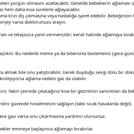
eri yorgun olmasını azaltacaktır. Genelde bebeklerin ağlaması üç
z hem daha kısa sürelerle ağlayacaktır.
krizi diş çıkmasına veya hastalığa işaret edebilir. Bebeğinizin h
birşey varsa doktorunuzu arayın.
men ve telaşsızca yanıt vermenizdir; kendi halinde ağlamaya bırakı
i açlıktır. Bu nedenle meme ya da biberonla beslemeniz (gece gü
nıza almak bile onu yatıştırabilir. Gerek duyduğu sevgi dolu bir d
kinleşiyorsa ağlama nedeni gaz da olabilir.
ırır. Yakın çevrede çıkacağınız kısa bir gezintinin sarsıntıları da b
ndini güvende hissetmesini sağlayın (tabii sıcak havalarda değil).
öylece gazı varsa onu çıkarmasına yardımcı olursunuz.
ekler emmeye başlayınca ağlamayı bırakırlar.