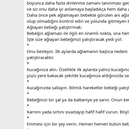
boyunca daha fazla dinlenme zamanı tanınması gecel
ve siz onu daha iyi anlamaya başladıkça hem daha a
Daha önce pek ağlamayan bebekte görülen ani ağlama 
olup olmadığını kontrol edin ve yolunda gitmeyen 
Ağlayan bebeği yatıştırmak:
Bebeğin ağlaması ile ilgili en önemli nokta, ona he
İşte size ağlayan bebeğinizi yatıştıracak yedi yol:
*
Onu besleyin. İlk aylarda ağlamanın başlıca neden
yatıştıracaktır.
*
Kucağınıza alın. Özellikle ilk aylarda yalnız kucağı
yüzü yere bakacak şekilde kucağınıza aldığınızda sa
*
Kucağınızda sallayın. Ritmik hareketler bebeği yatışt
*
Bebeğinizi bir şal ya da battaniye ye sarın. Onun ke
*
Karnını yada sırtını sıvazlayıp hafif hafif vurun. B
*
Emmesi için bir şey verin. Hemen hemen bütün beb