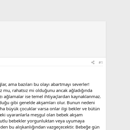
#1
ar, ama bazıları bu olayı abartmayı severler!
z mu, rahatsız mi olduğunu ancak ağladığında
zı ağlamalar ise temel ihtiyaçlardan kaynaklanmaz.
lduğu gibi genelde akşamları olur. Bunun nedeni
aha büyük çocuklar varsa onlar ilgi bekler ve bütün
ndeki uyaranlarla meşgul olan bebek akşam
 mutlu bebekler yorgunluktan veya uyumaya
inden bu alışkanlığından vazgeçecektir. Bebeğe gün