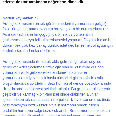
ederse doktor tarafından değerlendirilmelidir.
Neden kaynaklanır?
Adet gecikmesinin en sık görülen nedenini yumurtanın geliştiği
folikülün çatlamaması sonucu ortaya çıkan bir durum oluşturur.
Aslında kadınların bir çoğu yılda bir siklüs yumurtanın
çatlamaması veya folikül persistensini yaşarlar. Fizyolojik olan bu
durum pek çok kez birkaç günlük adet gecikmesine yol açtığı için
kadınlar tarafından fark edilmez.
Adet gecikmesinde ilk olarak akla gelmesi gereken şey ise
gebeliktir. Adet gecikmesi fizyolojik olan bu durumlar dışında
yumurtalıklarda gelişebilecek endometriozis kistleri,
yumurtalıkların iyi ve kötü huylu tümörleri gibi patolojik kistik
oluşumlarda da görülebilir. Bazı hormonal denge bozukluklarında
ilk belirti adet gecikmesi şeklinde olabilir. Bu grup hastalıklar çok
çeşitlidir ve karmaşık bir yapı içerisinde olabilirler. Bunlar
içerisinde en sık rastlananları ise polikistik over sendromu, tiroid
bezi fonksiyon bozuklukları ve süt hormonu olarak bilinen
prolaktin hormonu salgı bozukluklarıdır. Bu hormon bozuklukları
arasında adet düzensizliklerine en sık yol açan durumu ise