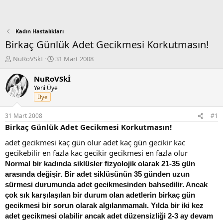
Kadın Hastalıkları
Birkaç Günlük Adet Gecikmesi Korkutmasın!
K
B
NuRoVSkİ
31 Mart 2008
o
a
n
ş
NuRoVSkİ
b
l
Yeni Üye
u
a
Üye
y
n
u
g
31 Mart 2008
#1
b
ı
Birkaç Günlük Adet Gecikmesi Korkutmasın!
a
ç
ş
t
adet gecikmesi kaç gün olur adet kaç gün gecikir kac
l
a
gecikebilir en fazla kac gecikir gecikmesi en fazla olur
a
r
Normal bir kadında siklüsler fizyolojik olarak 21-35 gün
t
i
arasında değişir. Bir adet siklüsünün 35 günden uzun
a
h
n
i
sürmesi durumunda adet gecikmesinden bahsedilir. Ancak
çok sık karşılaşılan bir durum olan adetlerin birkaç gün
gecikmesi bir sorun olarak algılanmamalı. Yılda bir iki kez
adet gecikmesi olabilir ancak adet düzensizliği 2-3 ay devam