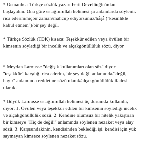
* Osmanlıca-Türkçe sözlük yazarı Ferit Devellioğlu'ndan
başlayalım. Ona göre estağfurullah kelimesi şu anlamlarda söylenir:
rica ederim/hiçbir zaman/mahcup ediyorsunuz/hâşâ ("kesinlikle
kabul etmem")/bir şey değil.
* Türkçe Sözlük (TDK) kısaca: Teşekkür edilen veya övülen bir
kimsenin söylediği bir incelik ve alçakgönüllülük sözü, diyor.
* Meydan Larousse "değişik kullanımları olan söz" diyor:
"teşekkür" karşılığı rica ederim, bir şey değil anlamında/"değil,
hayır" anlamında reddetme sözü olarak/alçakgönüllülük ifadesi
olarak.
* Büyük Larousse estağfurullah kelimesi üç durumda kullanılır,
diyor: 1. Övülen veya teşekkür edilen bir kimsenin söylediği incelik
ve alçakgönüllülük sözü. 2. Kendine olumsuz bir nitelik yakıştıran
bir kimseye "Hiç de değil!" anlamında söylenen nezaket veya alay
sözü. 3. Karşısındakinin, kendisinden beklediği işi, kendisi için yük
saymayan kimsece söylenen nezaket sözü.