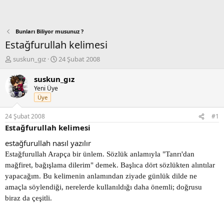
Bunları Biliyor musunuz ?
Estağfurullah kelimesi
K
B
suskun_gız
24 Şubat 2008
o
a
n
ş
suskun_gız
b
l
Yeni Üye
u
a
Üye
y
n
u
g
24 Şubat 2008
#1
b
ı
Estağfurullah kelimesi
a
ç
ş
t
estağfurullah nasıl yazılır
l
a
Estağfurullah Arapça bir ünlem. Sözlük anlamıyla "Tanrı'dan
a
r
mağfiret, bağışlama dilerim" demek. Başlıca dört sözlükten alıntılar
t
i
a
h
yapacağım. Bu kelimenin anlamından ziyade günlük dilde ne
n
i
amaçla söylendiği, nerelerde kullanıldığı daha önemli; doğrusu
biraz da çeşitli.