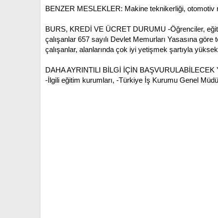
BENZER MESLEKLER: Makine teknikerliği, otomotiv m
BURS, KREDİ VE ÜCRET DURUMU
-Öğrenciler, eği
çalışanlar 657 sayılı Devlet Memurları Yasasına göre t
çalışanlar, alanlarında çok iyi yetişmek şartıyla yüksek
DAHA AYRINTILI BİLGİ İÇİN BAŞVURULABİLECEK
-İlgili eğitim kurumları,
-Türkiye İş Kurumu Genel Müd