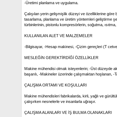
-Üretimi planlama ve uygulama.
Çalışılan yerin gelişmişlik düzeyi ve özelliklerine göre
tasarlama, planlama ve üretim yöntemleri geliştirme ş
türbinlerinin, pistonlu kompresörlerin, soğutma, ısıtma, 
KULLANILAN ALET VE MALZEMELER
-Bilgisayar,
-Hesap makinesi,
-Çizim gereçleri (T cetve
MESLEĞİN GEREKTİRDİĞİ ÖZELLİKLER
Makine mühendisi olmak isteyenlerin;
-Üst düzeyde a
başarılı,
-Makineler üzerinde çalışmaktan hoşlanan,
-T
ÇALIŞMA ORTAMI VE KOŞULLARI
Makine mühendisleri fabrikalarda, kirli, yağlı ve gürül
çalışırken nesnelerle ve insanlarla uğraşır.
ÇALIŞMA ALANLARI VE İŞ BULMA OLANAKLARI