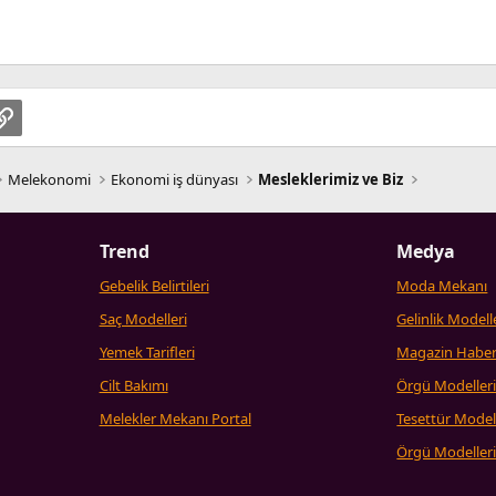
pp
osta
Link
Melekonomi
Ekonomi iş dünyası
Mesleklerimiz ve Biz
Trend
Medya
Gebelik Belirtileri
Moda Mekanı
Saç Modelleri
Gelinlik Modell
Yemek Tarifleri
Magazin Haber
Cilt Bakımı
Örgü Modeller
Melekler Mekanı Portal
Tesettür Model
Örgü Modeller