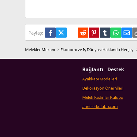
Trebuchet MS
Verdana
Facebook
X (Twitter)
LinkedIn
Reddit
Pinterest
Tumblr
WhatsA
E-p
Paylaş:
Melekler Mekanı
Ekonomi ve İş Dünyası Hakkında Herşey
Bağlantı - Destek
Ayakkabı Modelleri
Dekorasyon Önernileri
Melek Kadınlar Kulübü
annelerkulubu.com