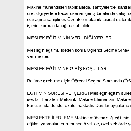
Makine mühendisleri fabrikalarda, şantiyelerde, santral
üretildiği yerlere kadar uzanan geniş bir alanda çalış
olanağına sahiptirler. Özellikle mekanik tesisat siste
işlerini kurma olanağına sahiptirler.
MESLEK EĞİTİMİNİN VERİLDİĞİ YERLER
Mesleğin eğitimi, liseden sonra Öğrenci Seçme Sınavı (
verilmektedir.
MESLEK EĞİTİMİNE GİRİŞ KOŞULLARI
Bölüme girebilmek için Öğrenci Seçme Sınavında (ÖSS
EĞİTİMİN SÜRESİ VE İÇERİĞİ
Mesleğin eğitim süresi
ise, Isı Transferi, Mekanik, Makine Elemanları, Makin
konularında dersler okutulmaktadır. Dersler uygulamalı 
MESLEKTE İLERLEME
Makine mühendisliği eğitimini
eğitimi yapmaları durumunda özellikle, özel sektörde yö