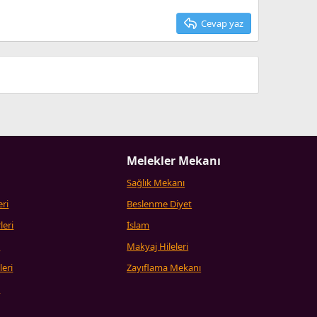
Cevap yaz
Melekler Mekanı
Sağlık Mekanı
eri
Beslenme Diyet
leri
İslam
i
Makyaj Hileleri
leri
Zayıflama Mekanı
i