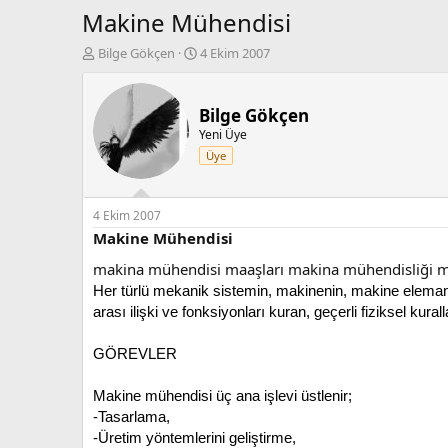
Makine Mühendisi
K
B
Bilge Gökçen
4 Ekim 2007
o
a
n
ş
b
l
Bilge Gökçen
u
a
Yeni Üye
y
n
Üye
u
g
b
ı
a
ç
ş
t
4 Ekim 2007
l
a
Makine Mühendisi
a
r
makina mühendisi maaşları makina mühendisliği m
t
i
a
h
Her türlü mekanik sistemin, makinenin, makine elemanların
n
i
arası ilişki ve fonksiyonları kuran, geçerli fiziksel kurall
GÖREVLER
Makine mühendisi üç ana işlevi üstlenir;
-Tasarlama,
-Üretim yöntemlerini geliştirme,