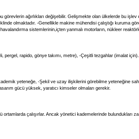
 bu görevlerin ağırlıkları değişebilir. Gelişmekte olan ülkelerde bu iş
eklinde olmaktadır.
-Genellikle makine mühendisi çalıştığı kuruma göre
havalandırma sistemlerinin,içten yanmalı motorların, nükleer reaktörleri
li, pergel, rapido, gönye takımı, metre),
-Çeşitli tezgahlar (imalat için).
kademik yeteneğe,
-Şekil ve uzay ilişkilerini görebilme yeteneğine sah
asarım gücü yüksek, yaratıcı
kimseler olmaları gerekir.
tülü ortamlarda çalışırlar. Ancak yönetici kademelerinde bulundukları