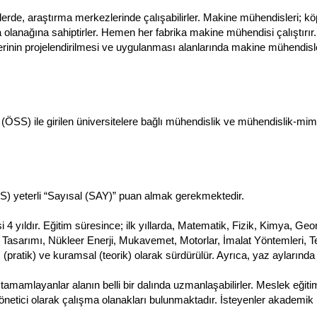
lerde, araştırma merkezlerinde çalışabilirler. Makine mühendisleri; kö
ma olanağına sahiptirler. Hemen her fabrika makine mühendisi çalıştırı
mlerinin projelendirilmesi ve uygulanması alanlarında makine mühendis
ÖSS) ile girilen üniversitelere bağlı mühendislik ve mühendislik-mima
) yeterli “Sayısal (SAY)” puan almak gerekmektedir.
 4 yıldır. Eğitim süresince; ilk yıllarda, Matematik, Fizik, Kimya, Geo
e Tasarımı, Nükleer Enerji, Mukavemet, Motorlar, İmalat Yöntemleri,
(pratik) ve kuramsal (teorik) olarak sürdürülür. Ayrıca, yaz aylarında 
 tamamlayanlar alanın belli bir dalında uzmanlaşabilirler. Meslek eğit
netici olarak çalışma olanakları bulunmaktadır. İsteyenler akademik ka