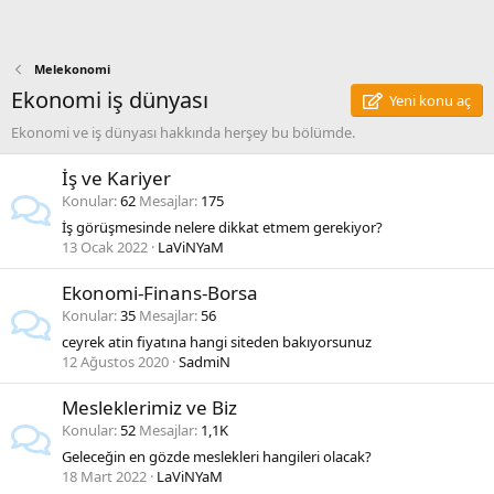
Melekonomi
Ekonomi iş dünyası
Yeni konu aç
Ekonomi ve iş dünyası hakkında herşey bu bölümde.
İş ve Kariyer
Konular
62
Mesajlar
175
İş görüşmesinde nelere dikkat etmem gerekiyor?
13 Ocak 2022
LaViNYaM
Ekonomi-Finans-Borsa
Konular
35
Mesajlar
56
ceyrek atin fiyatına hangi siteden bakıyorsunuz
12 Ağustos 2020
SadmiN
Mesleklerimiz ve Biz
Konular
52
Mesajlar
1,1K
Geleceğin en gözde meslekleri hangileri olacak?
18 Mart 2022
LaViNYaM