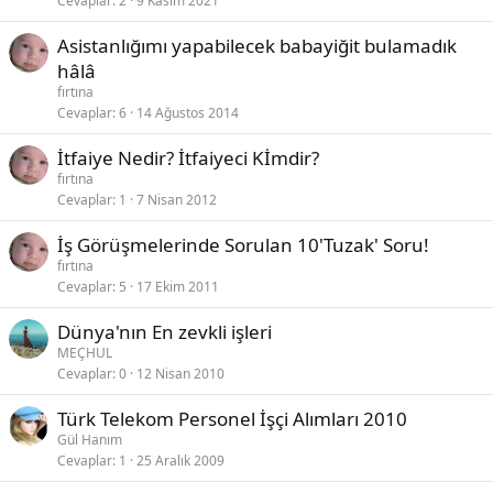
Cevaplar
2
9 Kasım 2021
Asistanlığımı yapabilecek babayiğit bulamadık
hâlâ
fırtına
Cevaplar
6
14 Ağustos 2014
İtfaiye Nedir? İtfaiyeci Kİmdir?
fırtına
Cevaplar
1
7 Nisan 2012
İş Görüşmelerinde Sorulan 10'Tuzak' Soru!
fırtına
Cevaplar
5
17 Ekim 2011
Dünya'nın En zevkli işleri
MEÇHUL
Cevaplar
0
12 Nisan 2010
Türk Telekom Personel İşçi Alımları 2010
Gül Hanım
Cevaplar
1
25 Aralık 2009