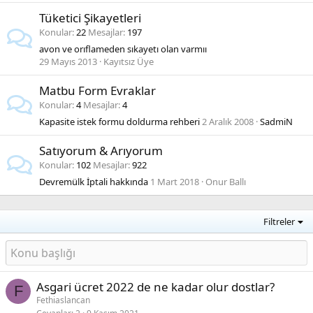
Tüketici Şikayetleri
Konular
22
Mesajlar
197
avon ve orıflameden sıkayetı olan varmıı
29 Mayıs 2013
Kayıtsız Üye
Matbu Form Evraklar
Konular
4
Mesajlar
4
Kapasite istek formu doldurma rehberi
2 Aralık 2008
SadmiN
Satıyorum & Arıyorum
Konular
102
Mesajlar
922
Devremülk İptali hakkında
1 Mart 2018
Onur Ballı
Filtreler
Asgari ücret 2022 de ne kadar olur dostlar?
F
Fethiaslancan