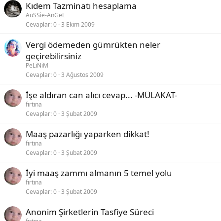
Kıdem Tazminatı hesaplama
AuSSie-AnGeL
Cevaplar
0
3 Ekim 2009
Vergi ödemeden gümrükten neler
geçirebilirsiniz
PeLiNiM
Cevaplar
0
3 Ağustos 2009
İşe aldıran can alıcı cevap... -MÜLAKAT-
fırtına
Cevaplar
0
3 Şubat 2009
Maaş pazarlığı yaparken dikkat!
fırtına
Cevaplar
0
3 Şubat 2009
İyi maaş zammı almanın 5 temel yolu
fırtına
Cevaplar
0
3 Şubat 2009
Anonim Şirketlerin Tasfiye Süreci