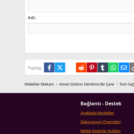
Heading 2
15
Justify text
Outdent
Courier New
Heading 3
18
Georgia
Adı
22
Tahoma
26
Times New Roman
Trebuchet MS
Verdana
Facebook
X (Twitter)
LinkedIn
Reddit
Pinterest
Tumblr
WhatsA
E-p
Paylaş:
Melekler Mekanı
Aman Doktor Derdime Bir Çare
Tüm Sağ
Bağlantı - Destek
Ayakkabı Modelleri
Dekorasyon Önernileri
Melek Kadınlar Kulübü