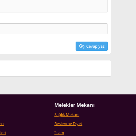
Cevap yaz
Melekler Mekanı
Sağlık Mekanı
eri
Beslenme Diyet
leri
İslam