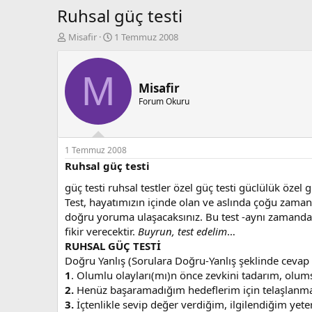
Ruhsal güç testi
K
B
Misafir
1 Temmuz 2008
o
a
n
ş
b
l
M
u
a
Misafir
y
n
Forum Okuru
u
g
b
ı
a
ç
ş
t
1 Temmuz 2008
l
a
Ruhsal güç testi
a
r
güç testi ruhsal testler özel güç testi güclülük özel 
t
i
a
h
Test, hayatımızın içinde olan ve aslında çoğu zaman 
n
i
doğru yoruma ulaşacaksınız. Bu test -aynı zamanda-
fikir verecektir.
Buyrun, test edelim
…
RUHSAL GÜÇ TESTİ
Doğru Yanlış (Sorulara Doğru-Yanlış şeklinde cevap v
1
. Olumlu olayları(mı)n önce zevkini tadarım, olu
2.
Henüz başaramadığım hedeflerim için telaşlanmam, 
3.
İçtenlikle sevip değer verdiğim, ilgilendiğim ye