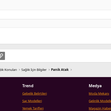
pp
osta
Link
lık Konuları
Sağlık İçin Bilgiler
Panik Atak
Trend
Medya
Gebelik Belirtileri
Moda Mekanı
Saç Modelleri
Gelinlik Modell
Yemek Tarifleri
Magazin Haber