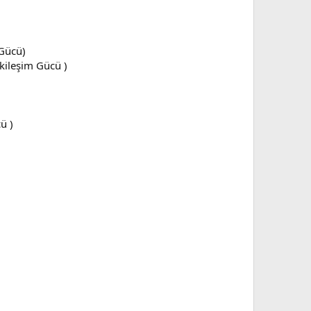
 Gücü)
kileşim Gücü )
ü )