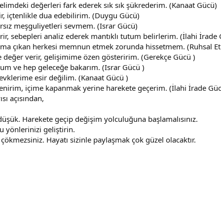
elimdeki değerleri fark ederek sık sık şükrederim. (Kanaat Gücü)
lir, içtenlikle dua edebilirim. (Duygu Gücü)
rsız meşguliyetleri sevmem. (Israr Gücü)
ir, sebepleri analiz ederek mantıklı tutum belirlerim. (İlahi İrade
ıma çıkan herkesi memnun etmek zorunda hissetmem. (Ruhsal Et
değer verir, gelişimime özen gösteririm. (Gerekçe Gücü )
um ve hep geleceğe bakarım. (Israr Gücü )
zevklerime esir değilim. (Kanaat Gücü )
nirim, içime kapanmak yerine harekete geçerim. (İlahi İrade Güc
sı açısından,
üşük. Harekete geçip değişim yolculuğuna başlamalısınız.
önlerinizi geliştirin.
ökmezsiniz. Hayatı sizinle paylaşmak çok güzel olacaktır.