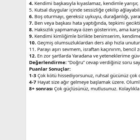
4.
Kendimi başkasıyla kıyaslamaz, kendimle yarışır, 
5. Kutsal duygular içinde sessizliğe çekilip ağlayabi
6.
Boş oturmayı, gereksiz uykuyu, durağanlığı, yara
7.
Ben veya başkası hata yaptığında, tepkimi geciktir
8.
Haksızlık yapmamaya özen gösteririm, ama karş
9.
Kendimi kimliğimle birlikte benimserim, kendime 
10.
Geçmiş olumsuzluklardan ders alıp hızla unutur
11. Parayı aşırı sevmem, israftan kaçınırım, bencil 
12.
En zor şartlarda Yaradana ve yeteneklerime güve
Değerlendirme:
“Doğru” cevap verdiğiniz soru sayı
Puanlar Sonuçlar:
1-3
Çok kötü hissediyorsunuz, ruhsal gücünüz çok d
4-7
Hayat size ağır gelmeye başlamak üzere. Olumlu y
8+ sonrası
Çok güçlüsünüz, mutlusunuz. Kolaylıkla ç