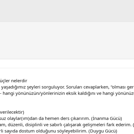
güçler nelerdir
yaşadığımız şeyleri sorguluyor. Soruları cevaplarken, “olması gere
 hangi yönünüzün/yönlerinizin eksik kaldığını ve hangi yönünüzü
erilecektir)
msuz olaylar(ım)dan da hemen ders çıkarırım. (İnanma Gücü)
düzenli, disiplinli ve sabırlı çalışarak gelişmeleri fark ederim
terli sayıda dostum olduğunu söyleyebilirim. (Duygu Gücü)