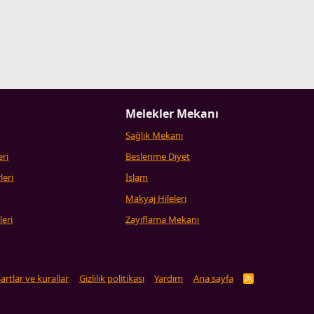
Melekler Mekanı
Sağlık Mekanı
eri
Beslenme Diyet
leri
İslam
i
Makyaj Hileleri
leri
Zayıflama Mekanı
i
artlar ve kurallar
Gizlilik politikası
Yardım
Ana sayfa
R
S
S