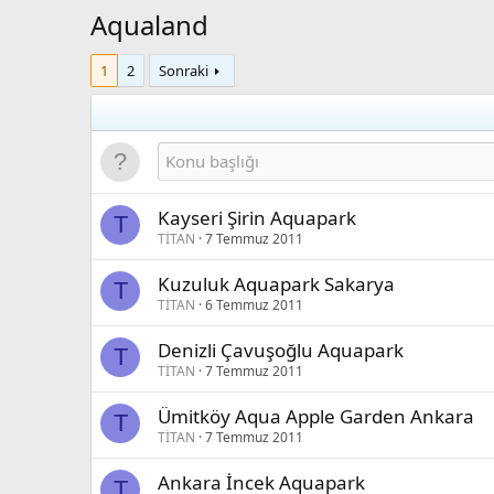
Aqualand
1
2
Sonraki
Kayseri Şirin Aquapark
T
TİTAN
7 Temmuz 2011
Kuzuluk Aquapark Sakarya
T
TİTAN
6 Temmuz 2011
Denizli Çavuşoğlu Aquapark
T
TİTAN
7 Temmuz 2011
Ümitköy Aqua Apple Garden Ankara
T
TİTAN
7 Temmuz 2011
Ankara İncek Aquapark
T