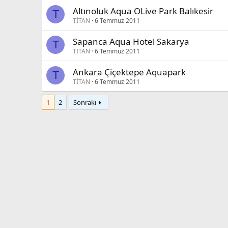
Altınoluk Aqua OLive Park Balıkesir
T
TİTAN
6 Temmuz 2011
Sapanca Aqua Hotel Sakarya
T
TİTAN
6 Temmuz 2011
Ankara Çiçektepe Aquapark
T
TİTAN
6 Temmuz 2011
1
2
Sonraki