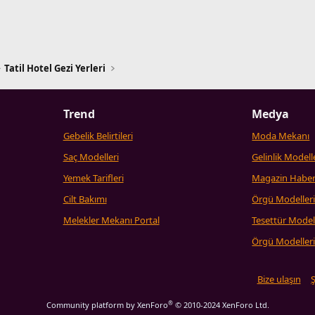
Tatil Hotel Gezi Yerleri
Trend
Medya
Gebelik Belirtileri
Moda Mekanı
Saç Modelleri
Gelinlik Modell
Yemek Tarifleri
Magazin Haber
Cilt Bakımı
Örgü Modeller
Melekler Mekanı Portal
Tesettür Model
Örgü Modeller
Bize ulaşın
Ş
®
Community platform by XenForo
© 2010-2024 XenForo Ltd.