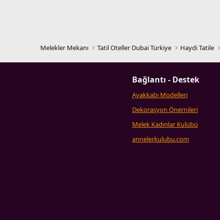
Melekler Mekanı
Tatil Oteller Dubai Türkiye
Haydi Tatile
Bağlantı - Destek
Ayakkabı Modelleri
Dekorasyon Önernileri
Melek Kadınlar Kulübü
annelerkulubu.com