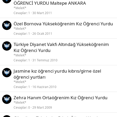
ÖĞRENCİ YURDU Maltepe ANKARA
*MeleK*
Cevaplar
1
30 Mart 2011
Özel Bornova Yükseköğrenim Kız Öğrenci Yurdu
*MeleK*
Cevaplar
1
26 Ocak 2011
Türkiye Diyanet Vakfı Altındağ Yükseköğrenim
Kız Öğrenci Yurdu
*MeleK*
Cevaplar
1
31 Temmuz 2010
Jasmine kız öğrenci yurdu kıbrıs/girne özel
öğrenci yurtları
*MeleK*
Cevaplar
1
16 Haziran 2010
Zehra Hanım Ortaöğrenim Kız Öğrenci Yurdu
*MeleK*
Cevaplar
0
29 Mart 2009