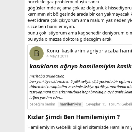
öncelikle gaz problemi oluştu sanki
gögüslerimde aç ama çok az dolgunluk hissediyor
karnımın alt bölgesinde arada bir can yakmayacak 
evet idrara çok çıkıyorum ama malum yaz nedeniyle
sizce ben hamilemiyim.
bunu çok istiyorum ama kaç senedir deniyorum o
bu ayda olmazsa doktora gıdeceğim artık.
Konu 'kasiklarim agriyor acaba ham
B
4 Mayıs 2011
kasıklarım ağrıyo hamilemiyim kasi
merhaba arkadaslar,
ben yeni üye oldum.ben 6 yillik evliyim,2,5 yasinda bir oglum
dönemimi hesapladim ve esimle iliskiye girdik.yumurtlama 
test yapmam icin erkenmi?bide hapi biraktigin ay hamile kali
lütfen yardim edin...
bebeğim benim
hamilemiyim
Cevaplar: 15
Forum:
Gebel
Kızlar Şimdi Ben Hamilemiyim ?
Hamilemiyim Gebelik bilgileri sitemizde Hamile mi