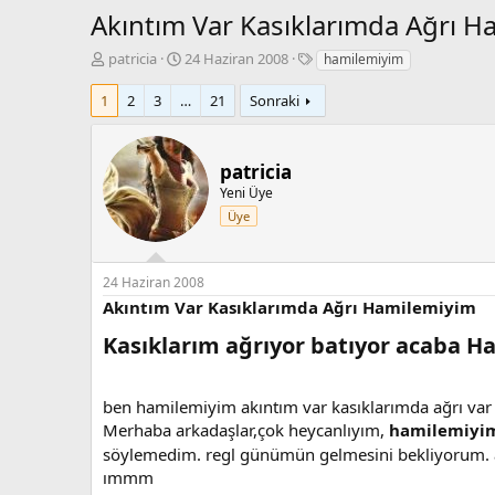
Akıntım Var Kasıklarımda Ağrı H
K
B
E
patricia
24 Haziran 2008
hamilemiyim
o
a
t
n
ş
i
1
2
3
…
21
Sonraki
b
l
k
u
a
e
y
n
t
patricia
u
g
l
Yeni Üye
b
ı
e
a
ç
r
Üye
ş
t
l
a
a
r
24 Haziran 2008
t
i
Akıntım Var Kasıklarımda Ağrı Hamilemiyim
a
h
n
i
Kasıklarım ağrıyor batıyor acaba 
ben hamilemiyim akıntım var kasıklarımda ağrı var 
Merhaba arkadaşlar,çok heycanlıyım,
hamilemiy
söylemedim. regl günümün gelmesini bekliyorum. 
ımmm