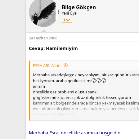
k
i
Bilge Gökçen
l
Yeni Üye
e
Üye
r
:
24 Haziran 2008
Cevap: Hamilemiyim
ESRA ARI' Alıntı:
Merhaba arkadaşlar,çok heycanlıyım, bir kaç gündür karn
🙂
🙂
🙂
bekliyorum. acaba gecikecek mi
ımmm
öncelikle gaz problemi oluştu sanki
gögüslerimde aç ama çok az dolgunluk hissediyorum
karnımın alt bölgesinde arada bir can yakmayacak kasılma
evet idrara çok çıkıyorum ama malum yaz nedeniyle çok fa
sizce ben hamilemiyim.
bunu çok istiyorum ama kaç senedir deniyorum olmuyor
bu ayda olmazsa doktora gıdeceğim artık.
Merhaba Esra, öncelikle aramıza hoşgeldin.