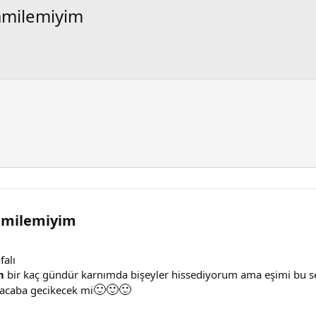
amilemiyim
Hamilemiyim
falı
im
bir kaç gündür karnımda bişeyler hissediyorum ama eşimi bu se
🙂
🙂
🙂
acaba gecikecek mi