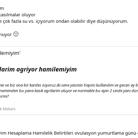
um
kasılmalar oluyor
 çok fazla su vs. içiyorum ondan olabilir diye düşünüyorum.
🙁
lmuyor
ilemiyim'
klarim agriyor hamilemiyim
 var ve biz ona bir kardes isiyoruz.iki sene yasmin hapini kullandim ve gecen a
dönemimden bu yana kasik agrilarim oluyor ve normalde bu ayin 2 sinde yani 
nirmi?
ik Mekanı
yim Hesaplama Hamilelik Belirtileri ovulasyon yumurtlama günü ç