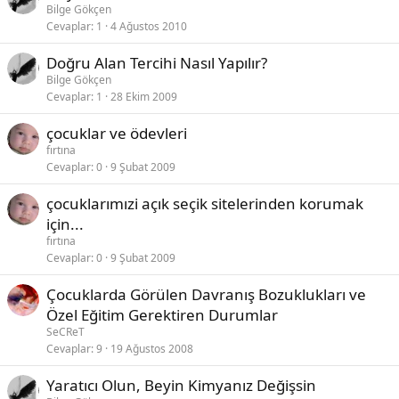
Bilge Gökçen
Cevaplar
1
4 Ağustos 2010
Doğru Alan Tercihi Nasıl Yapılır?
Bilge Gökçen
Cevaplar
1
28 Ekim 2009
çocuklar ve ödevleri
fırtına
Cevaplar
0
9 Şubat 2009
çocuklarımızi açık seçik sitelerinden korumak
için...
fırtına
Cevaplar
0
9 Şubat 2009
Çocuklarda Görülen Davranış Bozuklukları ve
Özel Eğitim Gerektiren Durumlar
SeCReT
Cevaplar
9
19 Ağustos 2008
Yaratıcı Olun, Beyin Kimyanız Değişsin